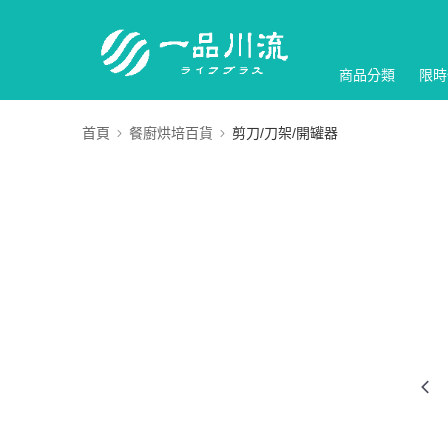
商品分類
限時
首頁
餐廚烘培百貨
剪刀/刀架/開罐器