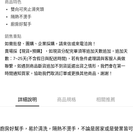
商品特色
6 期 0 利率 每期
NT$16
21家銀行
合作金庫商業銀行
第一商業銀行
雙向可夾止滑夾頭
華南商業銀行
彰化商業銀行
12 期 0 利率 每期
NT$8
21家銀行
合作金庫商業銀行
第一商業銀行
隔熱不燙手
上海商業儲蓄銀行
台北富邦商業銀行
華南商業銀行
彰化商業銀行
合作金庫商業銀行
第一商業銀行
超商取貨付款
國泰世華商業銀行
兆豐國際商業銀行
廚房好幫手
上海商業儲蓄銀行
台北富邦商業銀行
華南商業銀行
彰化商業銀行
臺灣中小企業銀行
台中商業銀行
國泰世華商業銀行
兆豐國際商業銀行
LINE Pay
上海商業儲蓄銀行
台北富邦商業銀行
銷售重點
匯豐（台灣）商業銀行
華泰商業銀行
臺灣中小企業銀行
台中商業銀行
國泰世華商業銀行
兆豐國際商業銀行
聯邦商業銀行
遠東國際商業銀行
如需批發、團購、企業採購，請來信或來電洽詢！
匯豐（台灣）商業銀行
華泰商業銀行
街口支付
臺灣中小企業銀行
台中商業銀行
元大商業銀行
永豐商業銀行
賣場採【現貨+預購】，如現貨分配完畢須等追加天數追加，追加天
聯邦商業銀行
遠東國際商業銀行
匯豐（台灣）商業銀行
華泰商業銀行
玉山商業銀行
星展（台灣）商業銀行
悠遊付
元大商業銀行
永豐商業銀行
數：7~25天(不含假日與配送時間)，若有急件處理請與客服人員做
聯邦商業銀行
遠東國際商業銀行
台新國際商業銀行
中國信託商業銀行
玉山商業銀行
星展（台灣）商業銀行
聯繫，如遇到商品斷貨追加不到貨延遲出貨之情形，我們會在第一
元大商業銀行
永豐商業銀行
台灣樂天信用卡公司
全盈+PAY
台新國際商業銀行
中國信託商業銀行
玉山商業銀行
星展（台灣）商業銀行
時間通知買家，協助我們取消訂單或更換其他商品，謝謝！
台灣樂天信用卡公司
台新國際商業銀行
中國信託商業銀行
AFTEE先享後付
台灣樂天信用卡公司
相關說明
【關於「AFTEE先享後付」】
ATM付款
AFTEE先享後付是「在收到商品之後才付款」的支付方式。 讓您購物簡單
詳細說明
商品規格
相關推薦
便利好安心！
貨到付款
１．簡單：不需註冊會員、不需綁卡、不需儲值。
２．便利：只要手機號碼，簡訊認證，即可結帳。
３．安心：先確認商品／服務後，再付款。
運送方式
廚房好幫手，易於清洗，隔熱不燙手，不論是居家或是營業皆可
【「AFTEE先享後付」結帳流程】
全家取貨付款三天後到