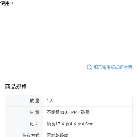
１．於結帳方式選擇「AFTEE先享後付」後，將跳轉至「AFTEE先享後付」
使用。
每筆NT$60，滿NT$490(含以上)免運費
結帳頁面，進行簡訊認證並確認金額後，即可完成結帳。
２．訂單成立數日內，您將收到繳費通知簡訊。
全家離島取貨付款
３．收到繳費通知簡訊後14天內，點擊此簡訊中的連結，可透過四大超商／
ATM／網路銀行／等多元方式進行付款，方視為交易完成。
每筆NT$100，滿NT$1,000(含以上)免運費
※ 請注意：結帳手續完成當下不需立刻繳費，但若您需要取消訂單，請聯絡
購買商品的店家。未經商家同意取消之訂單仍視為有效，需透過AFTEE先享
7-11取貨付款三天
後付繳納相關費用。
每筆NT$60，滿NT$490(含以上)免運費
※ 交易是否成功請以「AFTEE先享後付 」之結帳頁面顯示為準，若有關於
是否繳費成功／繳費後需取消欲退款等相關疑問，請聯繫「AFTEE先享後付
客戶支援中心」
https://netprotections.freshdesk.com/support/home
7-11離島取貨付款
每筆NT$100，滿NT$1,000(含以上)免運費
顯示電腦版詳細說明
【注意事項】
１．透過由恩沛科技股份有限公司提供之「AFTEE先享後付」服務完成之交
本島宅配1~2天後到
易，需依本服務之必要範圍內提供個人資料，並將交易相關給付款項請求債
權轉讓予恩沛科技股份有限公司。
每筆NT$80，滿NT$490(含以上)免運費
商品規格
２．關於個人資料處理事宜，請瀏覽以下網址：
https://aftee.tw/terms/#terms3
外島宅配
數 量
1入
３．未成年的使用者請事先徵得法定代理人或監護人之同意方可使用
每筆NT$150，滿NT$3,000(含以上)免運費
「AFTEE先享後付」，若未經同意申辦者引起之損失，本公司不負相關責
材 質
不銹鋼410／PP／矽膠
任。
貨到付款
４．使用「AFTEE先享後付」時，將依據個別帳號之用戶狀況，依本公司即
時審查核予不同之上限額度；若仍有額度不足之情形，本公司將視審查結果
尺 寸
約長17 X 寬4 X 高4.6cm
每筆NT$150，滿NT$3,000(含以上)免運費
請求用戶進行身份認證。
５．嚴禁一人註冊多個帳號或使用他人資訊註冊。若發現惡意使用之情形，
保存方式
置於乾燥處