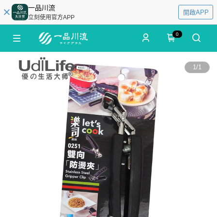
一品川流
開啟APP
立刻使用官方APP
0
1
/
1