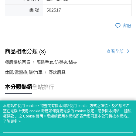
恩沛科技股份有限公司將有權停止該用戶之使用額度並採取法律行動。
編 號
502517
客服
商品相關分類 (3)
查看全部
餐廚烘培百貨
隔熱手套/防燙夾/鍋夾
休閒/露營/防曬/汽車
野炊廚具
本分類熱銷
全站排行
本網站中使用 cookie，欲查詢有關本網站使用 cookie 方式之詳情，及若您不希
熱門標籤
望在電腦上使用 cookie 時應如何變更電腦的 cookie 設定，請參閱本網站「
隱私
權條款
」之 Cookie 聲明。您繼續使用本網站即表示您同意本公司得按本網站使
用條款之 Cookie 聲明使用 cookie。
了解更多 >