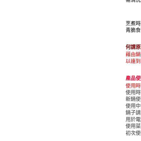
烹煮時
青脆食
何謂原
藉由鍋
以達到
產品使
使用時
使用時
新鍋使
使用中
鍋子請
用於電
使用菜
初次使