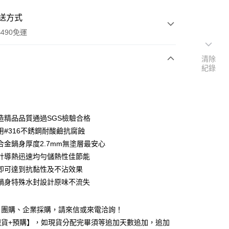
送方式
490免運
清除
紀錄
次付款
期付款
0 利率 每期
NT$1,060
21家銀行
造精品品質通過SGS檢驗合格
0 利率 每期
NT$530
21家銀行
庫商業銀行
第一商業銀行
用#316不銹鋼耐酸鹼抗腐蝕
業銀行
彰化商業銀行
 0 利率 每期
NT$265
21家銀行
合金鍋身厚度2.7mm無塗層最安心
庫商業銀行
第一商業銀行
業儲蓄銀行
台北富邦商業銀行
業銀行
彰化商業銀行
計導熱迅速均勻儲熱性佳節能
庫商業銀行
第一商業銀行
華商業銀行
兆豐國際商業銀行
業儲蓄銀行
台北富邦商業銀行
即可達到抗黏性及不沾效果
業銀行
彰化商業銀行
小企業銀行
台中商業銀行
華商業銀行
兆豐國際商業銀行
業儲蓄銀行
台北富邦商業銀行
鍋身特殊水封設計原味不流失
台灣）商業銀行
華泰商業銀行
小企業銀行
台中商業銀行
華商業銀行
兆豐國際商業銀行
業銀行
遠東國際商業銀行
台灣）商業銀行
華泰商業銀行
小企業銀行
台中商業銀行
業銀行
永豐商業銀行
業銀行
遠東國際商業銀行
、團購、企業採購，請來信或來電洽詢！
台灣）商業銀行
華泰商業銀行
業銀行
星展（台灣）商業銀行
業銀行
永豐商業銀行
現貨+預購】，如現貨分配完畢須等追加天數追加，追加
業銀行
遠東國際商業銀行
際商業銀行
中國信託商業銀行