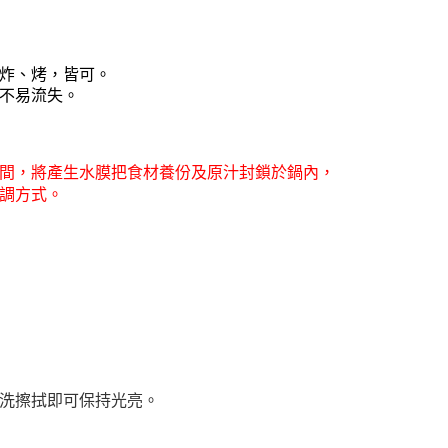
項】
恩沛科技股份有限公司提供之「AFTEE先享後付」服務完成之
依本服務之必要範圍內提供個人資料，並將交易相關給付款項請
讓予恩沛科技股份有限公司。
、炸、烤，皆可。
個人資料處理事宜，請瀏覽以下網址：
養不易流失。
ee.tw/terms/#terms3
年的使用者請事先徵得法定代理人或監護人之同意方可使用
E先享後付」，若未經同意申辦者引起之損失，本公司不負相關責
AFTEE先享後付」時，將依據個別帳號之用戶狀況，依本公司
間，將產生水膜把食材養份及原汁封鎖於鍋內，
核予不同之上限額度；若仍有額度不足之情形，本公司將視審查
調方式。
用戶進行身份認證。
一人註冊多個帳號或使用他人資訊註冊。若發現惡意使用之情
科技股份有限公司將有權停止該用戶之使用額度並採取法律行
洗擦拭即可保持光亮。