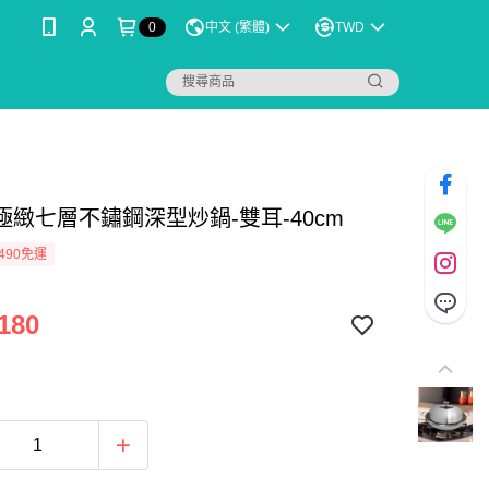
0
中文 (繁體)
TWD
ta極緻七層不鏽鋼深型炒鍋-雙耳-40cm
490免運
180