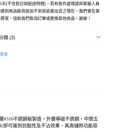
業銀行
星展（台灣）商業銀行
業銀行
永豐商業銀行
25天(不含假日與配送時間)，若有急件處理請與客服人員
天信用卡公司
際商業銀行
中國信託商業銀行
業銀行
星展（台灣）商業銀行
如遇到商品斷貨追加不到貨延遲出貨之情形，我們會在第
天信用卡公司
際商業銀行
中國信託商業銀行
享後付
知買家，協助我們取消訂單或更換其他商品，謝謝！
天信用卡公司
FTEE先享後付」】
先享後付是「在收到商品之後才付款」的支付方式。 讓您購物簡單
類 (3)
心！
：不需註冊會員、不需綁卡、不需儲值。
不銹鋼炒鍋/油炸鍋
：只要手機號碼，簡訊認證，即可結帳。
客服
：先確認商品／服務後，再付款。
MALUTA 瑪露塔
EE先享後付」結帳流程】
鍋具
方式選擇「AFTEE先享後付」後，將跳轉至「AFTEE先享後
~2天後到
頁面，進行簡訊認證並確認金額後，即可完成結帳。
0，滿NT$490(含以上)免運費
成立數日內，您將收到繳費通知簡訊。
費通知簡訊後14天內，點擊此簡訊中的連結，可透過四大超商
網路銀行／等多元方式進行付款，方視為交易完成。
：結帳手續完成當下不需立刻繳費，但若您需要取消訂單，請聯
50，滿NT$3,000(含以上)免運費
的店家。未經商家同意取消之訂單仍視為有效，需透過AFTEE
繳納相關費用。
否成功請以「AFTEE先享後付 」之結帳頁面顯示為準，若有關於
層#316不銹鋼板製造，外層導磁不銹鋼，中間五
功／繳費後需取消欲退款等相關疑問，請聯繫「AFTEE先享後
50，滿NT$3,000(含以上)免運費
援中心」
https://netprotections.freshdesk.com/support/home
小火即可達到抗黏性及不沾效果，具高儲熱功能容