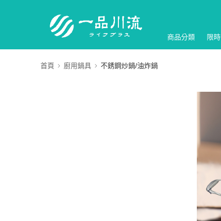
商品分類
限時
首頁
廚用鍋具
不銹鋼炒鍋/油炸鍋