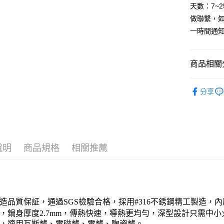
玉山商
元大商
天數：7~
台灣樂
全盈+PAY
台新國
玉山商
做聯繫，
台灣樂
台新國
AFTEE先
一時間通
台灣樂
相關說明
【關於「A
ATM付款
AFTEE
商品相關分
便利好安
貨到付款
１．簡單
廚用鍋具
２．便利
分享
３．安心
品牌館
運送方式
【「AFT
送禮專區
１．於結帳
本島宅配1
付」結帳
每筆NT$8
２．訂單
說明
商品規格
相關推薦
３．收到繳
／ATM／
外島宅配
※ 請注意
每筆NT$1
絡購買商品
先享後付
貨到付款
※ 交易是
內
造品質保証，通過SGS檢驗合格，採用#316不銹鋼精工製造，
是否繳費成
每筆NT$1
付客戶支
，鍋身厚度2.7mm，傳熱快速，導熱更均勻，深型設計只需中
，適用瓦斯爐、電磁爐、電爐、陶瓷爐。