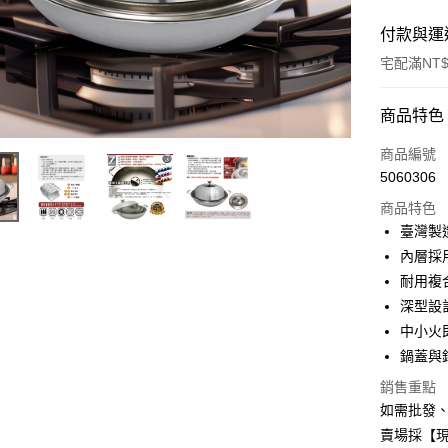
付款與運
宅配滿NT$
付款方式
商品特色
信用卡一
商品編號
5060306
信用卡分
商品特色
3 期 
臺灣製
6 期 
合作金
內層採
華南商
12 期
耐用複
合作金
上海商
華南商
深型設
合作金
LINE Pay
國泰世
上海商
中小火
華南商
臺灣中
國泰世
Apple Pay
上海商
鍋蓋與
匯豐（
臺灣中
國泰世
聯邦商
銷售重點
匯豐（
街口支付
臺灣中
元大商
聯邦商
如需批發
匯豐（
玉山商
悠遊付
元大商
賣場採【
聯邦商
台新國