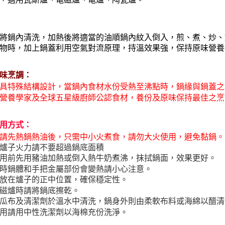
【注意事
１．透過由
交易，需
求債權轉
將鍋內清洗，加熱後將適當的油順鍋內紋入倒入，煎、煮、炒
２．關於
物時，加上鍋蓋利用空氣對流原理，持溫效果強，保持原味營
https://aft
３．未成
「AFTE
味烹調：
任。
４．使用「
具特殊結構設計，當鍋內食材水份受熱至沸點時，鍋緣與鍋蓋之
即時審查
營養學家及全球五星級廚師公認食材，養份及原味保持最佳之烹
結果請求
５．嚴禁
形，恩沛
用方式：
動。
請先熱鍋熱油後，只需中小火煮食，請勿大火使用，避免黏鍋。
爐子火力請不要超過鍋底面積
用前先用豬油加熱或倒入熱牛奶煮沸，抹拭鍋面，效果更好。
時鍋體和手把金屬部份會變熱請小心注意。
放在爐子的正中位置，確保穩定性。
磁爐時請將鍋底擦乾。
瓜布及清潔劑於溫水中清洗，鍋身外則由柔軟布料或海綿以醋清
用請用中性洗潔劑以海棉充份洗淨。