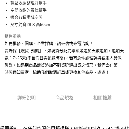
輕鬆收納整理好幫手
華南商業銀行
彰化商業銀行
12 期 0 利率 每期
NT$12
21家銀行
合作金庫商業銀行
第一商業銀行
空間收納的最佳幫手
上海商業儲蓄銀行
台北富邦商業銀行
華南商業銀行
彰化商業銀行
合作金庫商業銀行
第一商業銀行
超商取貨付款
國泰世華商業銀行
兆豐國際商業銀行
適合各種場域空間
上海商業儲蓄銀行
台北富邦商業銀行
華南商業銀行
彰化商業銀行
臺灣中小企業銀行
台中商業銀行
尺寸約寬29 X 高50cm
國泰世華商業銀行
兆豐國際商業銀行
LINE Pay
上海商業儲蓄銀行
台北富邦商業銀行
匯豐（台灣）商業銀行
華泰商業銀行
臺灣中小企業銀行
台中商業銀行
國泰世華商業銀行
兆豐國際商業銀行
聯邦商業銀行
遠東國際商業銀行
銷售重點
匯豐（台灣）商業銀行
華泰商業銀行
街口支付
臺灣中小企業銀行
台中商業銀行
元大商業銀行
永豐商業銀行
如需批發、團購、企業採購，請來信或來電洽詢！
聯邦商業銀行
遠東國際商業銀行
匯豐（台灣）商業銀行
華泰商業銀行
玉山商業銀行
星展（台灣）商業銀行
悠遊付
元大商業銀行
永豐商業銀行
賣場採【現貨+預購】，如現貨分配完畢須等追加天數追加，追加天
聯邦商業銀行
遠東國際商業銀行
台新國際商業銀行
中國信託商業銀行
玉山商業銀行
星展（台灣）商業銀行
數：7~25天(不含假日與配送時間)，若有急件處理請與客服人員做
元大商業銀行
永豐商業銀行
台灣樂天信用卡公司
全盈+PAY
台新國際商業銀行
中國信託商業銀行
玉山商業銀行
星展（台灣）商業銀行
聯繫，如遇到商品斷貨追加不到貨延遲出貨之情形，我們會在第一
台灣樂天信用卡公司
台新國際商業銀行
中國信託商業銀行
AFTEE先享後付
時間通知買家，協助我們取消訂單或更換其他商品，謝謝！
台灣樂天信用卡公司
相關說明
【關於「AFTEE先享後付」】
ATM付款
AFTEE先享後付是「在收到商品之後才付款」的支付方式。 讓您購物簡單
便利好安心！
詳細說明
商品規格
相關推薦
貨到付款
１．簡單：不需註冊會員、不需綁卡、不需儲值。
２．便利：只要手機號碼，簡訊認證，即可結帳。
３．安心：先確認商品／服務後，再付款。
運送方式
【「AFTEE先享後付」結帳流程】
全家取貨付款三天後到
１．於結帳方式選擇「AFTEE先享後付」後，將跳轉至「AFTEE先享後付」
，
極簡設計，在任何空間使用都很搭
硬挺耐用持久，
可吊掛不佔