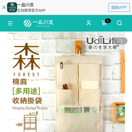
一品川流
開啟APP
立刻使用官方APP
0
1
/
1