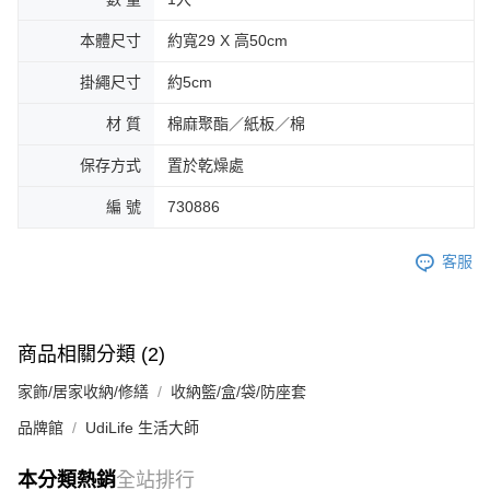
本體尺寸
約寬29 X 高50cm
掛繩尺寸
約5cm
材 質
棉麻聚酯／紙板／棉
保存方式
置於乾燥處
編 號
730886
客服
商品相關分類 (2)
家飾/居家收納/修繕
收納籃/盒/袋/防座套
品牌館
UdiLife 生活大師
本分類熱銷
全站排行