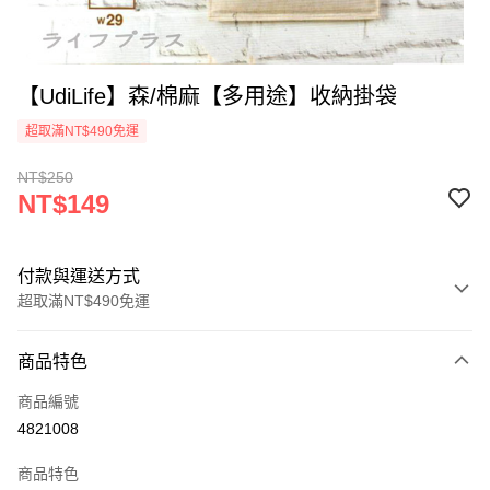
【UdiLife】森/棉麻【多用途】收納掛袋
超取滿NT$490免運
NT$250
NT$149
付款與運送方式
超取滿NT$490免運
付款方式
商品特色
信用卡一次付款
商品編號
信用卡分期付款
4821008
3 期 0 利率 每期
NT$49
21家銀行
商品特色
6 期 0 利率 每期
NT$24
21家銀行
合作金庫商業銀行
第一商業銀行