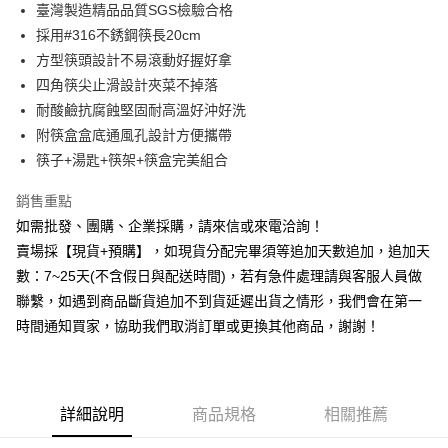
臺灣製造精品品質SGS檢驗合格
華南商業銀行
彰化商業銀行
12 期 0 利率 每期
NT$20
21家銀行
合作金庫商業銀行
第一商業銀行
採用#316不銹鋼筷長20cm
上海商業儲蓄銀行
台北富邦商業銀行
華南商業銀行
彰化商業銀行
合作金庫商業銀行
第一商業銀行
超商取貨付款
國泰世華商業銀行
兆豐國際商業銀行
方型筷頭設計不易滾動好握好拿
上海商業儲蓄銀行
台北富邦商業銀行
華南商業銀行
彰化商業銀行
臺灣中小企業銀行
台中商業銀行
四角筷尖止滑設計夾菜不掉落
國泰世華商業銀行
兆豐國際商業銀行
LINE Pay
上海商業儲蓄銀行
台北富邦商業銀行
匯豐（台灣）商業銀行
華泰商業銀行
臺灣中小企業銀行
台中商業銀行
耐酸鹼抗腐蝕堅固耐高溫好沖好洗
國泰世華商業銀行
兆豐國際商業銀行
聯邦商業銀行
遠東國際商業銀行
匯豐（台灣）商業銀行
華泰商業銀行
街口支付
附筷盒盒底通風孔設計方便攜帶
臺灣中小企業銀行
台中商業銀行
元大商業銀行
永豐商業銀行
聯邦商業銀行
遠東國際商業銀行
匯豐（台灣）商業銀行
華泰商業銀行
筷子+湯匙+筷架+筷盒完美組合
玉山商業銀行
星展（台灣）商業銀行
悠遊付
元大商業銀行
永豐商業銀行
聯邦商業銀行
遠東國際商業銀行
台新國際商業銀行
中國信託商業銀行
玉山商業銀行
星展（台灣）商業銀行
銷售重點
元大商業銀行
永豐商業銀行
台灣樂天信用卡公司
全盈+PAY
台新國際商業銀行
中國信託商業銀行
玉山商業銀行
星展（台灣）商業銀行
如需批發、團購、企業採購，請來信或來電洽詢！
台灣樂天信用卡公司
台新國際商業銀行
中國信託商業銀行
AFTEE先享後付
賣場採【現貨+預購】，如現貨分配完畢須等追加天數追加，追加天
台灣樂天信用卡公司
相關說明
數：7~25天(不含假日與配送時間)，若有急件處理請與客服人員做
【關於「AFTEE先享後付」】
聯繫，如遇到商品斷貨追加不到貨延遲出貨之情形，我們會在第一
ATM付款
AFTEE先享後付是「在收到商品之後才付款」的支付方式。 讓您購物簡單
時間通知買家，協助我們取消訂單或更換其他商品，謝謝！
便利好安心！
貨到付款
１．簡單：不需註冊會員、不需綁卡、不需儲值。
２．便利：只要手機號碼，簡訊認證，即可結帳。
３．安心：先確認商品／服務後，再付款。
運送方式
詳細說明
商品規格
相關推薦
【「AFTEE先享後付」結帳流程】
全家取貨付款三天後到
１．於結帳方式選擇「AFTEE先享後付」後，將跳轉至「AFTEE先享後付」