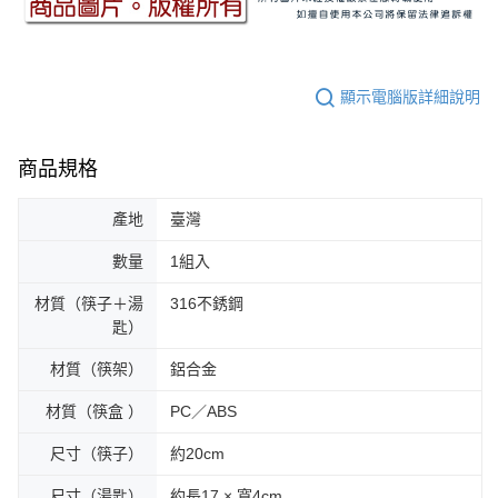
顯示電腦版詳細說明
商品規格
產地
臺灣
數量
1組入
材質（筷子＋湯
316不銹鋼
匙）
材質（筷架）
鋁合金
材質（筷盒 ）
PC／ABS
尺寸（筷子）
約20cm
尺寸（湯匙）
約長17 × 寬4cm