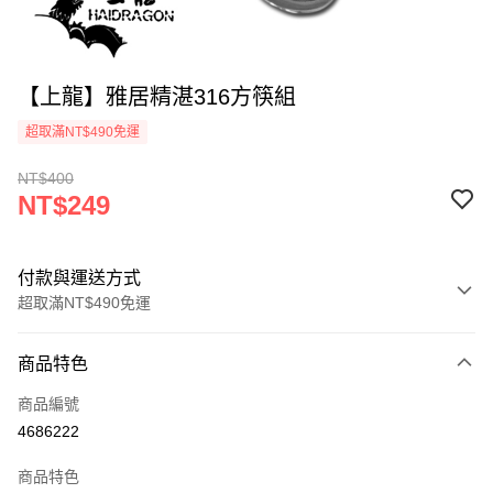
【上龍】雅居精湛316方筷組
超取滿NT$490免運
NT$400
NT$249
付款與運送方式
超取滿NT$490免運
付款方式
商品特色
信用卡一次付款
商品編號
信用卡分期付款
4686222
3 期 0 利率 每期
NT$83
21家銀行
商品特色
6 期 0 利率 每期
NT$41
21家銀行
合作金庫商業銀行
第一商業銀行