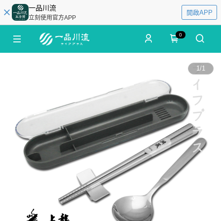
一品川流
開啟APP
立刻使用官方APP
0
1
/
1