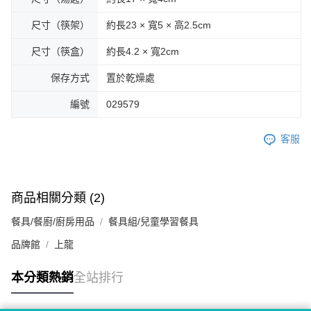
尺寸（筷架）
約長23 × 寬5 × 高2.5cm
尺寸（筷盒）
約長4.2 × 寬2cm
保存方式
置於乾燥處
編號
029579
客服
商品相關分類 (2)
餐具/餐廚/廚房用品
餐具組/兒童學習餐具
品牌館
上龍
本分類熱銷
全站排行