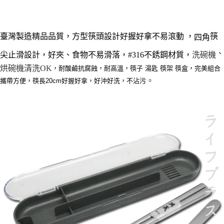
每筆NT$60，滿NT$490(含以上)免運費
結帳頁面，進行簡訊認證並確認金額後，即可完成結帳。
２．訂單成立數日內，您將收到繳費通知簡訊。
全家離島取貨付款
３．收到繳費通知簡訊後14天內，點擊此簡訊中的連結，可透過四大超商／
ATM／網路銀行／等多元方式進行付款，方視為交易完成。
每筆NT$100，滿NT$1,000(含以上)免運費
臺灣製造精品品質，方型筷頭設計好握好拿不易滾動 ，
筷
四角
※ 請注意：結帳手續完成當下不需立刻繳費，但若您需要取消訂單，請聯絡
購買商品的店家。未經商家同意取消之訂單仍視為有效，需透過AFTEE先享
7-11取貨付款三天
、
洗碗機
尖止滑設計，好夾、食物不易滑落，#316不銹鋼材質，
後付繳納相關費用。
每筆NT$60，滿NT$490(含以上)免運費
※ 交易是否成功請以「AFTEE先享後付 」之結帳頁面顯示為準，若有關於
烘碗機清洗OK
，耐酸鹼抗腐蝕，耐高溫，筷子 湯匙 筷架 筷盒，完美組合
是否繳費成功／繳費後需取消欲退款等相關疑問，請聯繫「AFTEE先享後付
。
攜帶方便，筷長20cm好握好拿，好沖好洗，不沾污
客戶支援中心」
https://netprotections.freshdesk.com/support/home
7-11離島取貨付款
每筆NT$100，滿NT$1,000(含以上)免運費
【注意事項】
１．透過由恩沛科技股份有限公司提供之「AFTEE先享後付」服務完成之交
本島宅配1~2天後到
易，需依本服務之必要範圍內提供個人資料，並將交易相關給付款項請求債
權轉讓予恩沛科技股份有限公司。
每筆NT$80，滿NT$490(含以上)免運費
２．關於個人資料處理事宜，請瀏覽以下網址：
https://aftee.tw/terms/#terms3
外島宅配
３．未成年的使用者請事先徵得法定代理人或監護人之同意方可使用
每筆NT$150，滿NT$3,000(含以上)免運費
「AFTEE先享後付」，若未經同意申辦者引起之損失，本公司不負相關責
任。
貨到付款
４．使用「AFTEE先享後付」時，將依據個別帳號之用戶狀況，依本公司即
時審查核予不同之上限額度；若仍有額度不足之情形，本公司將視審查結果
每筆NT$150，滿NT$3,000(含以上)免運費
請求用戶進行身份認證。
５．嚴禁一人註冊多個帳號或使用他人資訊註冊。若發現惡意使用之情形，
恩沛科技股份有限公司將有權停止該用戶之使用額度並採取法律行動。