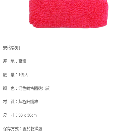
規格/說明
產 地：臺灣
數 量：1條入
顏 色：混色銷售隨機出貨
材 質：超極細纖維
尺 寸：33 x 30cm
保存方式：置於乾燥處