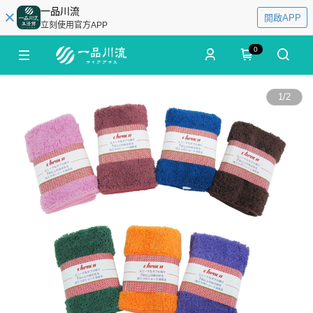
一品川流
開啟APP
立刻使用官方APP
0
1
/
2