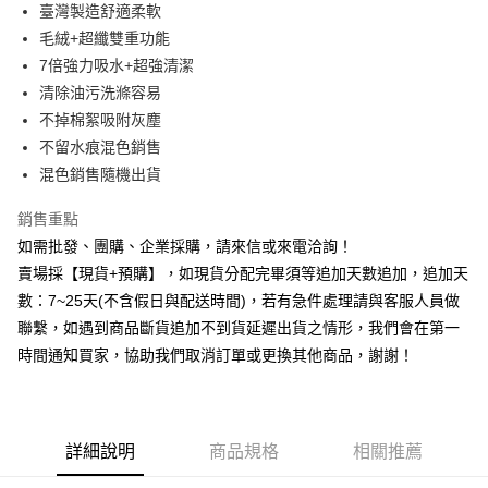
臺灣製造舒適柔軟
華南商業銀行
彰化商業銀行
12 期 0 利率 每期
NT$4
21家銀行
合作金庫商業銀行
第一商業銀行
毛絨+超纖雙重功能
上海商業儲蓄銀行
台北富邦商業銀行
華南商業銀行
彰化商業銀行
合作金庫商業銀行
第一商業銀行
超商取貨付款
國泰世華商業銀行
兆豐國際商業銀行
7倍強力吸水+超強清潔
上海商業儲蓄銀行
台北富邦商業銀行
華南商業銀行
彰化商業銀行
臺灣中小企業銀行
台中商業銀行
清除油污洗滌容易
國泰世華商業銀行
兆豐國際商業銀行
LINE Pay
上海商業儲蓄銀行
台北富邦商業銀行
匯豐（台灣）商業銀行
華泰商業銀行
臺灣中小企業銀行
台中商業銀行
不掉棉絮吸附灰塵
國泰世華商業銀行
兆豐國際商業銀行
聯邦商業銀行
遠東國際商業銀行
匯豐（台灣）商業銀行
華泰商業銀行
Apple Pay
不留水痕混色銷售
臺灣中小企業銀行
台中商業銀行
元大商業銀行
永豐商業銀行
聯邦商業銀行
遠東國際商業銀行
匯豐（台灣）商業銀行
華泰商業銀行
混色銷售隨機出貨
玉山商業銀行
星展（台灣）商業銀行
街口支付
元大商業銀行
永豐商業銀行
聯邦商業銀行
遠東國際商業銀行
台新國際商業銀行
中國信託商業銀行
玉山商業銀行
星展（台灣）商業銀行
銷售重點
元大商業銀行
永豐商業銀行
台灣樂天信用卡公司
悠遊付
台新國際商業銀行
中國信託商業銀行
玉山商業銀行
星展（台灣）商業銀行
如需批發、團購、企業採購，請來信或來電洽詢！
台灣樂天信用卡公司
台新國際商業銀行
中國信託商業銀行
全盈+PAY
賣場採【現貨+預購】，如現貨分配完畢須等追加天數追加，追加天
台灣樂天信用卡公司
數：7~25天(不含假日與配送時間)，若有急件處理請與客服人員做
AFTEE先享後付
聯繫，如遇到商品斷貨追加不到貨延遲出貨之情形，我們會在第一
相關說明
時間通知買家，協助我們取消訂單或更換其他商品，謝謝！
【關於「AFTEE先享後付」】
ATM付款
AFTEE先享後付是「在收到商品之後才付款」的支付方式。 讓您購物簡單
便利好安心！
貨到付款
１．簡單：不需註冊會員、不需綁卡、不需儲值。
２．便利：只要手機號碼，簡訊認證，即可結帳。
詳細說明
商品規格
相關推薦
３．安心：先確認商品／服務後，再付款。
運送方式