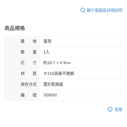
顯示電腦版詳細說明
商品規格
產 地
臺灣
數 量
1入
尺 寸
約18.7 × 4.9cm
材 質
＃316高級不銹鋼
保存方式
置於乾燥處
編 號
320692
客服