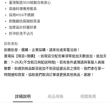
臺灣製造SGS檢驗合格安心
華南商業銀行
彰化商業銀行
12 期 0 利率 每期
NT$7
21家銀行
合作金庫商業銀行
第一商業銀行
高級料理專用餐具
上海商業儲蓄銀行
台北富邦商業銀行
華南商業銀行
彰化商業銀行
合作金庫商業銀行
第一商業銀行
超商取貨付款
國泰世華商業銀行
兆豐國際商業銀行
採用#316不銹鋼
上海商業儲蓄銀行
台北富邦商業銀行
華南商業銀行
彰化商業銀行
臺灣中小企業銀行
台中商業銀行
耐酸鹼抗腐蝕耐高溫
國泰世華商業銀行
兆豐國際商業銀行
LINE Pay
上海商業儲蓄銀行
台北富邦商業銀行
匯豐（台灣）商業銀行
華泰商業銀行
臺灣中小企業銀行
台中商業銀行
加厚設計好握好拿
國泰世華商業銀行
兆豐國際商業銀行
聯邦商業銀行
遠東國際商業銀行
匯豐（台灣）商業銀行
華泰商業銀行
街口支付
好沖好洗不沾污
臺灣中小企業銀行
台中商業銀行
元大商業銀行
永豐商業銀行
聯邦商業銀行
遠東國際商業銀行
匯豐（台灣）商業銀行
華泰商業銀行
玉山商業銀行
星展（台灣）商業銀行
悠遊付
元大商業銀行
永豐商業銀行
銷售重點
聯邦商業銀行
遠東國際商業銀行
台新國際商業銀行
中國信託商業銀行
玉山商業銀行
星展（台灣）商業銀行
如需批發、團購、企業採購，請來信或來電洽詢！
元大商業銀行
永豐商業銀行
台灣樂天信用卡公司
全盈+PAY
台新國際商業銀行
中國信託商業銀行
玉山商業銀行
星展（台灣）商業銀行
賣場採【現貨+預購】，如現貨分配完畢須等追加天數追加，追加天
台灣樂天信用卡公司
台新國際商業銀行
中國信託商業銀行
AFTEE先享後付
數：7~25天(不含假日與配送時間)，若有急件處理請與客服人員做
台灣樂天信用卡公司
相關說明
聯繫，如遇到商品斷貨追加不到貨延遲出貨之情形，我們會在第一
【關於「AFTEE先享後付」】
時間通知買家，協助我們取消訂單或更換其他商品，謝謝！
ATM付款
AFTEE先享後付是「在收到商品之後才付款」的支付方式。 讓您購物簡單
便利好安心！
貨到付款
１．簡單：不需註冊會員、不需綁卡、不需儲值。
２．便利：只要手機號碼，簡訊認證，即可結帳。
３．安心：先確認商品／服務後，再付款。
詳細說明
商品規格
相關推薦
運送方式
【「AFTEE先享後付」結帳流程】
全家取貨付款三天後到
１．於結帳方式選擇「AFTEE先享後付」後，將跳轉至「AFTEE先享後付」