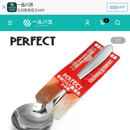
一品川流
開啟APP
立刻使用官方APP
0
1
/
1