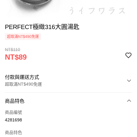
PERFECT極緻316大圓湯匙
超取滿NT$490免運
NT$110
NT$89
付款與運送方式
超取滿NT$490免運
付款方式
商品特色
信用卡一次付款
商品編號
信用卡分期付款
4281698
3 期 0 利率 每期
NT$29
21家銀行
商品特色
6 期 0 利率 每期
NT$14
21家銀行
合作金庫商業銀行
第一商業銀行