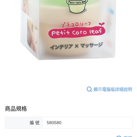
顯示電腦版詳細說明
商品規格
編 號
580580