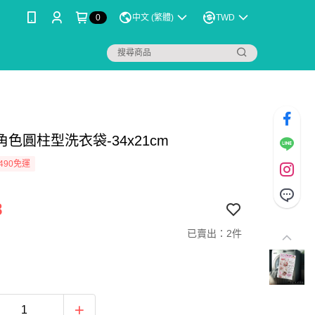
0
中文 (繁體)
TWD
色圓柱型洗衣袋-34x21cm
490免運
8
已賣出：2件