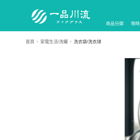
商品分類
限時
首頁
家電生活/洗曬
洗衣袋/洗衣球