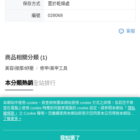
保存方式
置於乾燥處
編號
028068
客服
商品相關分類 (1)
美容/按摩/紓壓
修甲/美甲工具
本分類熱銷
全站排行
本網站中使用 cookie，欲查詢有關本網站使用 cookie 方式之詳情，及若您不希
熱門標籤
望在電腦上使用 cookie 時應如何變更電腦的 cookie 設定，請參閱本網站「
隱私
權條款
」之 Cookie 聲明。您繼續使用本網站即表示您同意本公司得按本網站使
用條款之 Cookie 聲明使用 cookie。
了解更多 >
我知道了