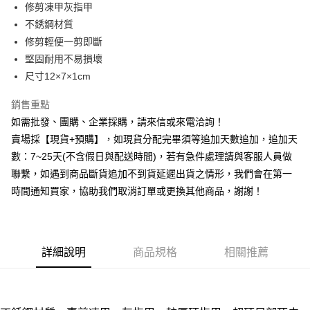
修剪凍甲灰指甲
華南商業銀行
彰化商業銀行
12 期 0 利率 每期
NT$13
21家銀行
合作金庫商業銀行
第一商業銀行
不銹鋼材質
上海商業儲蓄銀行
台北富邦商業銀行
華南商業銀行
彰化商業銀行
合作金庫商業銀行
第一商業銀行
超商取貨付款
國泰世華商業銀行
兆豐國際商業銀行
修剪輕便一剪即斷
上海商業儲蓄銀行
台北富邦商業銀行
華南商業銀行
彰化商業銀行
臺灣中小企業銀行
台中商業銀行
堅固耐用不易損壞
國泰世華商業銀行
兆豐國際商業銀行
LINE Pay
上海商業儲蓄銀行
台北富邦商業銀行
匯豐（台灣）商業銀行
華泰商業銀行
臺灣中小企業銀行
台中商業銀行
尺寸12×7×1cm
國泰世華商業銀行
兆豐國際商業銀行
聯邦商業銀行
遠東國際商業銀行
匯豐（台灣）商業銀行
華泰商業銀行
街口支付
臺灣中小企業銀行
台中商業銀行
元大商業銀行
永豐商業銀行
銷售重點
聯邦商業銀行
遠東國際商業銀行
匯豐（台灣）商業銀行
華泰商業銀行
玉山商業銀行
星展（台灣）商業銀行
悠遊付
元大商業銀行
永豐商業銀行
如需批發、團購、企業採購，請來信或來電洽詢！
聯邦商業銀行
遠東國際商業銀行
台新國際商業銀行
中國信託商業銀行
玉山商業銀行
星展（台灣）商業銀行
賣場採【現貨+預購】，如現貨分配完畢須等追加天數追加，追加天
元大商業銀行
永豐商業銀行
台灣樂天信用卡公司
全盈+PAY
台新國際商業銀行
中國信託商業銀行
玉山商業銀行
星展（台灣）商業銀行
數：7~25天(不含假日與配送時間)，若有急件處理請與客服人員做
台灣樂天信用卡公司
台新國際商業銀行
中國信託商業銀行
AFTEE先享後付
聯繫，如遇到商品斷貨追加不到貨延遲出貨之情形，我們會在第一
台灣樂天信用卡公司
相關說明
時間通知買家，協助我們取消訂單或更換其他商品，謝謝！
【關於「AFTEE先享後付」】
ATM付款
AFTEE先享後付是「在收到商品之後才付款」的支付方式。 讓您購物簡單
便利好安心！
貨到付款
１．簡單：不需註冊會員、不需綁卡、不需儲值。
２．便利：只要手機號碼，簡訊認證，即可結帳。
詳細說明
商品規格
相關推薦
３．安心：先確認商品／服務後，再付款。
運送方式
【「AFTEE先享後付」結帳流程】
全家取貨付款三天後到
１．於結帳方式選擇「AFTEE先享後付」後，將跳轉至「AFTEE先享後付」