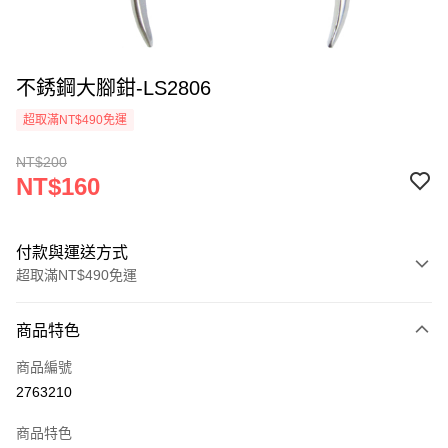
不銹鋼大腳鉗-LS2806
超取滿NT$490免運
NT$200
NT$160
付款與運送方式
超取滿NT$490免運
付款方式
商品特色
信用卡一次付款
商品編號
信用卡分期付款
2763210
3 期 0 利率 每期
NT$53
21家銀行
商品特色
6 期 0 利率 每期
NT$26
21家銀行
合作金庫商業銀行
第一商業銀行