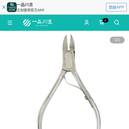
一品川流
開啟APP
立刻使用官方APP
0
1
/
1