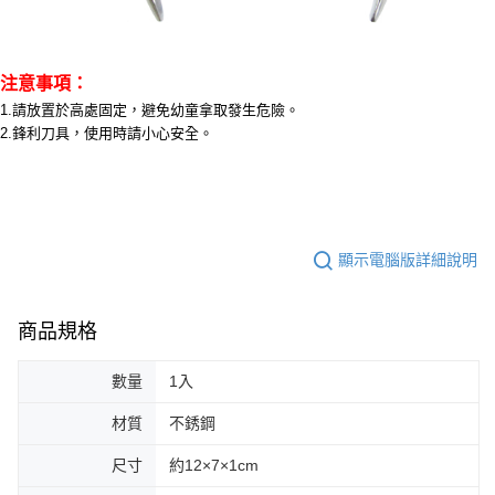
注意事項：
1.請放置於高處固定，避免幼童拿取發生危險。
2.鋒利刀具，使用時請小心安全。
顯示電腦版詳細說明
商品規格
數量
1入
材質
不銹鋼
尺寸
約12×7×1cm