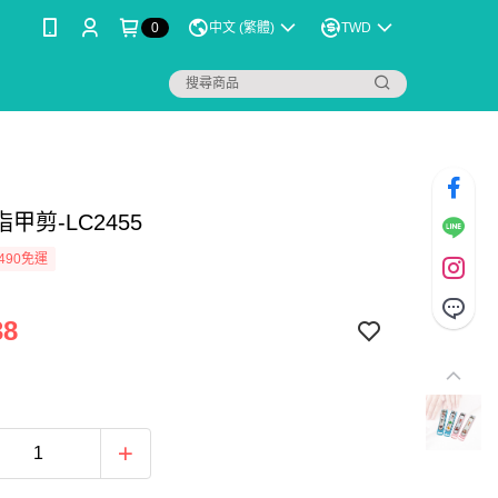
0
中文 (繁體)
TWD
甲剪-LC2455
490免運
38