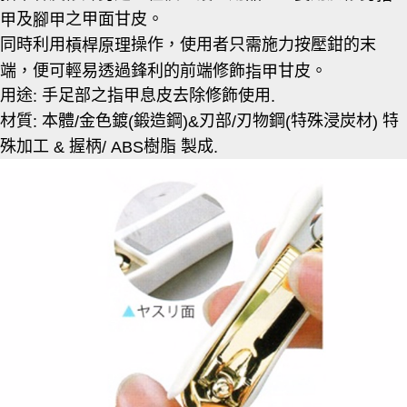
每筆NT$60，滿NT$490(含以上)免運費
結帳頁面，進行簡訊認證並確認金額後，即可完成結帳。
及
之甲面甘皮。
甲
腳甲
２．訂單成立數日內，您將收到繳費通知簡訊。
全家離島取貨付款
３．收到繳費通知簡訊後14天內，點擊此簡訊中的連結，可透過四大超商／
同時利用
操作，使用者只需施力按壓鉗的末
槓桿原理
ATM／網路銀行／等多元方式進行付款，方視為交易完成。
每筆NT$100，滿NT$1,000(含以上)免運費
端，便可輕易透過鋒利的前端修飾
甘皮。
指甲
※ 請注意：結帳手續完成當下不需立刻繳費，但若您需要取消訂單，請聯絡
購買商品的店家。未經商家同意取消之訂單仍視為有效，需透過AFTEE先享
用途
手足部之指甲息皮去除修飾使用
:
.
7-11取貨付款三天
後付繳納相關費用。
材質
本體
金色鍍
鍛造鋼
刃部
刃物鋼
特殊浸炭材
特
每筆NT$60，滿NT$490(含以上)免運費
※ 交易是否成功請以「AFTEE先享後付 」之結帳頁面顯示為準，若有關於
:
/
(
)&
/
(
)
是否繳費成功／繳費後需取消欲退款等相關疑問，請聯繫「AFTEE先享後付
殊加工
握柄
樹脂 製成
&
/ ABS
.
客戶支援中心」
https://netprotections.freshdesk.com/support/home
7-11離島取貨付款
每筆NT$100，滿NT$1,000(含以上)免運費
【注意事項】
１．透過由恩沛科技股份有限公司提供之「AFTEE先享後付」服務完成之交
本島宅配1~2天後到
易，需依本服務之必要範圍內提供個人資料，並將交易相關給付款項請求債
權轉讓予恩沛科技股份有限公司。
每筆NT$80，滿NT$490(含以上)免運費
２．關於個人資料處理事宜，請瀏覽以下網址：
https://aftee.tw/terms/#terms3
外島宅配
３．未成年的使用者請事先徵得法定代理人或監護人之同意方可使用
每筆NT$150，滿NT$3,000(含以上)免運費
「AFTEE先享後付」，若未經同意申辦者引起之損失，本公司不負相關責
任。
貨到付款
４．使用「AFTEE先享後付」時，將依據個別帳號之用戶狀況，依本公司即
時審查核予不同之上限額度；若仍有額度不足之情形，本公司將視審查結果
每筆NT$150，滿NT$3,000(含以上)免運費
請求用戶進行身份認證。
５．嚴禁一人註冊多個帳號或使用他人資訊註冊。若發現惡意使用之情形，
恩沛科技股份有限公司將有權停止該用戶之使用額度並採取法律行動。