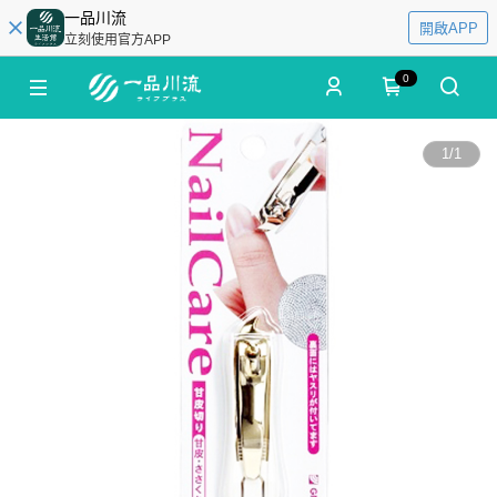
一品川流
開啟APP
立刻使用官方APP
0
1
/
1