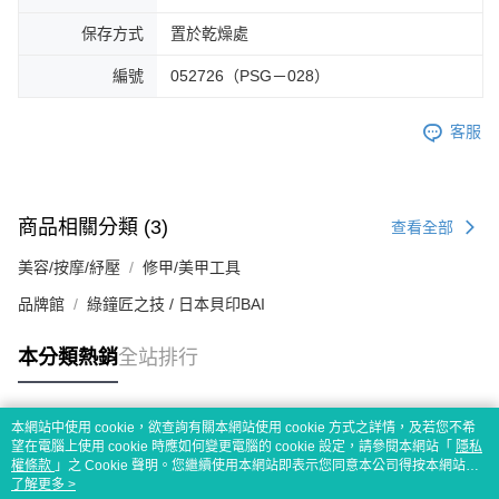
保存方式
置於乾燥處
編號
052726（PSG－028）
客服
商品相關分類 (3)
查看全部
美容/按摩/紓壓
修甲/美甲工具
品牌館
綠鐘匠之技 / 日本貝印BAI
本分類熱銷
全站排行
本網站中使用 cookie，欲查詢有關本網站使用 cookie 方式之詳情，及若您不希
熱門標籤
望在電腦上使用 cookie 時應如何變更電腦的 cookie 設定，請參閱本網站「
隱私
權條款
」之 Cookie 聲明。您繼續使用本網站即表示您同意本公司得按本網站使
用條款之 Cookie 聲明使用 cookie。
了解更多 >