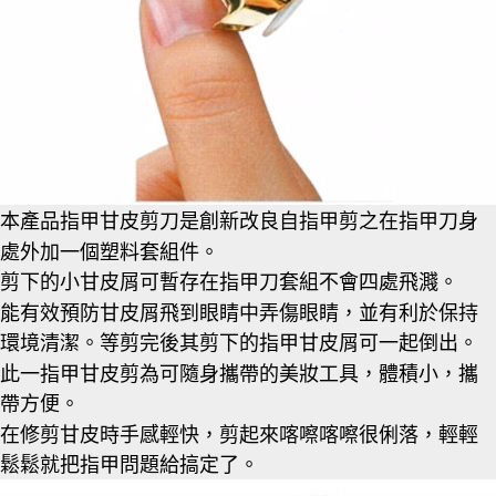
本產品指甲甘皮剪刀是創新改良自指甲剪之在指甲刀身
處外加一個塑料套組件。
剪下的小甘皮屑可暫存在指甲刀套組不會四處飛濺。
能有效預防甘皮屑飛到眼睛中弄傷眼睛，並有利於保持
環境清潔。等剪完後其剪下的指甲甘皮屑可一起倒出。
此一指甲甘皮剪為可隨身攜帶的美妝工具，體積小，攜
帶方便。
在修剪甘皮時手感輕快，剪起來喀嚓喀嚓很俐落，輕輕
鬆鬆就把指甲問題給搞定了。