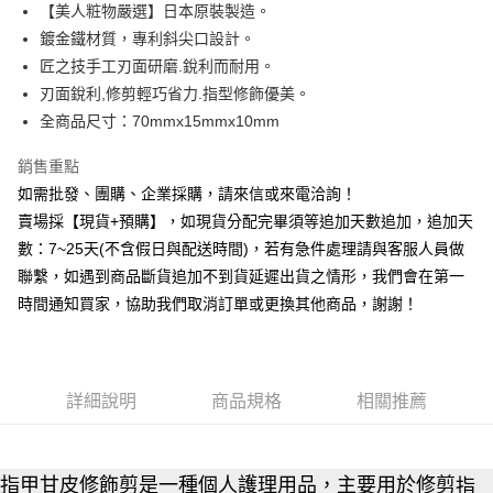
【美人粧物嚴選】日本原裝製造。
華南商業銀行
彰化商業銀行
12 期 0 利率 每期
NT$23
21家銀行
合作金庫商業銀行
第一商業銀行
鍍金鐵材質，專利斜尖口設計。
上海商業儲蓄銀行
台北富邦商業銀行
華南商業銀行
彰化商業銀行
合作金庫商業銀行
第一商業銀行
超商取貨付款
國泰世華商業銀行
兆豐國際商業銀行
匠之技手工刃面研磨.銳利而耐用。
上海商業儲蓄銀行
台北富邦商業銀行
華南商業銀行
彰化商業銀行
臺灣中小企業銀行
台中商業銀行
刃面銳利,修剪輕巧省力.指型修飾優美。
國泰世華商業銀行
兆豐國際商業銀行
LINE Pay
上海商業儲蓄銀行
台北富邦商業銀行
匯豐（台灣）商業銀行
華泰商業銀行
臺灣中小企業銀行
台中商業銀行
全商品尺寸：70mmx15mmx10mm
國泰世華商業銀行
兆豐國際商業銀行
聯邦商業銀行
遠東國際商業銀行
匯豐（台灣）商業銀行
華泰商業銀行
街口支付
臺灣中小企業銀行
台中商業銀行
元大商業銀行
永豐商業銀行
銷售重點
聯邦商業銀行
遠東國際商業銀行
匯豐（台灣）商業銀行
華泰商業銀行
玉山商業銀行
星展（台灣）商業銀行
悠遊付
元大商業銀行
永豐商業銀行
如需批發、團購、企業採購，請來信或來電洽詢！
聯邦商業銀行
遠東國際商業銀行
台新國際商業銀行
中國信託商業銀行
玉山商業銀行
星展（台灣）商業銀行
賣場採【現貨+預購】，如現貨分配完畢須等追加天數追加，追加天
元大商業銀行
永豐商業銀行
台灣樂天信用卡公司
全盈+PAY
台新國際商業銀行
中國信託商業銀行
玉山商業銀行
星展（台灣）商業銀行
數：7~25天(不含假日與配送時間)，若有急件處理請與客服人員做
台灣樂天信用卡公司
台新國際商業銀行
中國信託商業銀行
AFTEE先享後付
聯繫，如遇到商品斷貨追加不到貨延遲出貨之情形，我們會在第一
台灣樂天信用卡公司
相關說明
時間通知買家，協助我們取消訂單或更換其他商品，謝謝！
【關於「AFTEE先享後付」】
ATM付款
AFTEE先享後付是「在收到商品之後才付款」的支付方式。 讓您購物簡單
便利好安心！
貨到付款
１．簡單：不需註冊會員、不需綁卡、不需儲值。
２．便利：只要手機號碼，簡訊認證，即可結帳。
詳細說明
商品規格
相關推薦
３．安心：先確認商品／服務後，再付款。
運送方式
【「AFTEE先享後付」結帳流程】
全家取貨付款三天後到
１．於結帳方式選擇「AFTEE先享後付」後，將跳轉至「AFTEE先享後付」
指甲甘皮修飾剪是一種個人護理用品，主要用於修剪
指