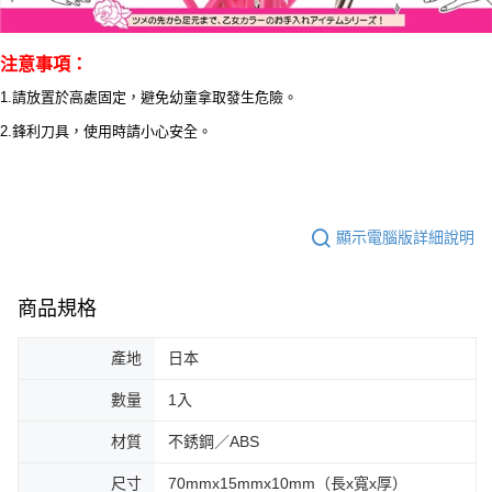
注意事項：
1.請放置於高處固定，避免幼童拿取發生危險。
2.鋒利刀具，使用時請小心安全。
顯示電腦版詳細說明
商品規格
產地
日本
數量
1入
材質
不銹鋼／ABS
尺寸
70mmx15mmx10mm（長x寬x厚）