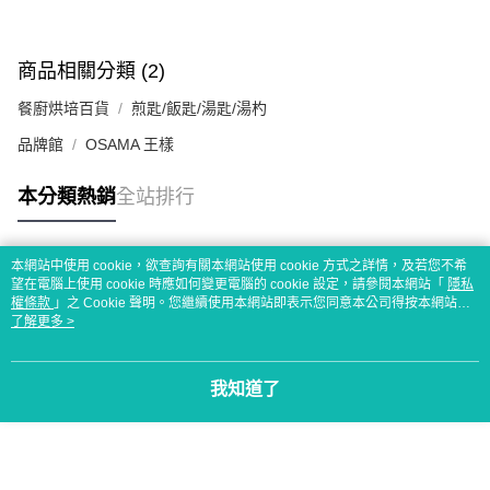
商品相關分類 (2)
餐廚烘培百貨
煎匙/飯匙/湯匙/湯杓
品牌館
OSAMA 王樣
本分類熱銷
全站排行
本網站中使用 cookie，欲查詢有關本網站使用 cookie 方式之詳情，及若您不希
熱門標籤
望在電腦上使用 cookie 時應如何變更電腦的 cookie 設定，請參閱本網站「
隱私
權條款
」之 Cookie 聲明。您繼續使用本網站即表示您同意本公司得按本網站使
用條款之 Cookie 聲明使用 cookie。
了解更多 >
我知道了