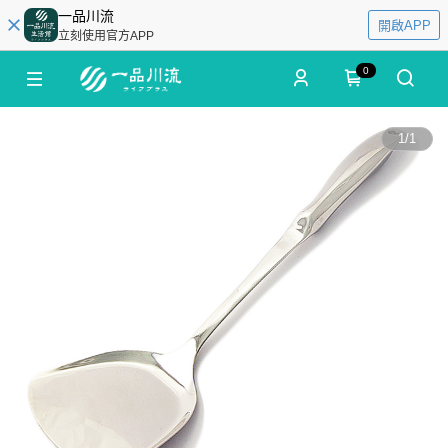
一品川流
開啟APP
立刻使用官方APP
0
1
/
1