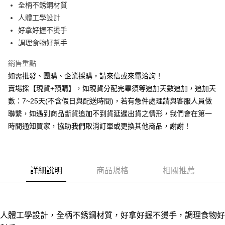
全柄不銹鋼材質
華南商業銀行
彰化商業銀行
12 期 0 利率 每期
NT$14
21家銀行
合作金庫商業銀行
第一商業銀行
人體工學設計
上海商業儲蓄銀行
台北富邦商業銀行
華南商業銀行
彰化商業銀行
合作金庫商業銀行
第一商業銀行
超商取貨付款
國泰世華商業銀行
兆豐國際商業銀行
好拿好握不燙手
上海商業儲蓄銀行
台北富邦商業銀行
華南商業銀行
彰化商業銀行
臺灣中小企業銀行
台中商業銀行
調理食物好幫手
國泰世華商業銀行
兆豐國際商業銀行
LINE Pay
上海商業儲蓄銀行
台北富邦商業銀行
匯豐（台灣）商業銀行
華泰商業銀行
臺灣中小企業銀行
台中商業銀行
國泰世華商業銀行
兆豐國際商業銀行
聯邦商業銀行
遠東國際商業銀行
銷售重點
匯豐（台灣）商業銀行
華泰商業銀行
街口支付
臺灣中小企業銀行
台中商業銀行
元大商業銀行
永豐商業銀行
如需批發、團購、企業採購，請來信或來電洽詢！
聯邦商業銀行
遠東國際商業銀行
匯豐（台灣）商業銀行
華泰商業銀行
玉山商業銀行
星展（台灣）商業銀行
悠遊付
元大商業銀行
永豐商業銀行
賣場採【現貨+預購】，如現貨分配完畢須等追加天數追加，追加天
聯邦商業銀行
遠東國際商業銀行
台新國際商業銀行
中國信託商業銀行
玉山商業銀行
星展（台灣）商業銀行
數：7~25天(不含假日與配送時間)，若有急件處理請與客服人員做
元大商業銀行
永豐商業銀行
台灣樂天信用卡公司
全盈+PAY
台新國際商業銀行
中國信託商業銀行
玉山商業銀行
星展（台灣）商業銀行
聯繫，如遇到商品斷貨追加不到貨延遲出貨之情形，我們會在第一
台灣樂天信用卡公司
台新國際商業銀行
中國信託商業銀行
AFTEE先享後付
時間通知買家，協助我們取消訂單或更換其他商品，謝謝！
台灣樂天信用卡公司
相關說明
【關於「AFTEE先享後付」】
ATM付款
AFTEE先享後付是「在收到商品之後才付款」的支付方式。 讓您購物簡單
便利好安心！
詳細說明
商品規格
相關推薦
貨到付款
１．簡單：不需註冊會員、不需綁卡、不需儲值。
２．便利：只要手機號碼，簡訊認證，即可結帳。
３．安心：先確認商品／服務後，再付款。
運送方式
【「AFTEE先享後付」結帳流程】
全家取貨付款三天後到
人體工學設計，全柄不銹鋼材質，好拿好握不燙手，調理食物好
１．於結帳方式選擇「AFTEE先享後付」後，將跳轉至「AFTEE先享後付」