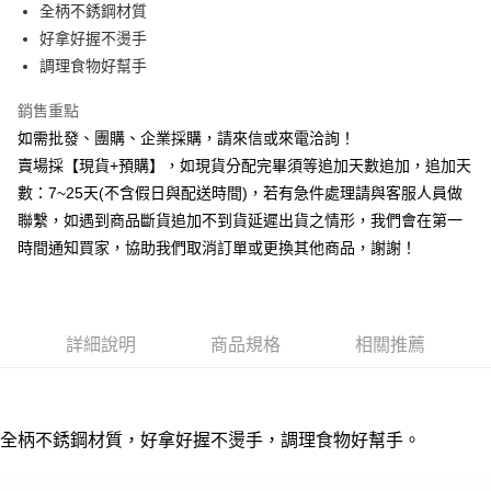
全柄不銹鋼材質
華南商業銀行
彰化商業銀行
12 期 0 利率 每期
NT$6
21家銀行
合作金庫商業銀行
第一商業銀行
好拿好握不燙手
上海商業儲蓄銀行
台北富邦商業銀行
華南商業銀行
彰化商業銀行
合作金庫商業銀行
第一商業銀行
超商取貨付款
國泰世華商業銀行
兆豐國際商業銀行
調理食物好幫手
上海商業儲蓄銀行
台北富邦商業銀行
華南商業銀行
彰化商業銀行
臺灣中小企業銀行
台中商業銀行
國泰世華商業銀行
兆豐國際商業銀行
LINE Pay
上海商業儲蓄銀行
台北富邦商業銀行
銷售重點
匯豐（台灣）商業銀行
華泰商業銀行
臺灣中小企業銀行
台中商業銀行
國泰世華商業銀行
兆豐國際商業銀行
聯邦商業銀行
遠東國際商業銀行
如需批發、團購、企業採購，請來信或來電洽詢！
匯豐（台灣）商業銀行
華泰商業銀行
街口支付
臺灣中小企業銀行
台中商業銀行
元大商業銀行
永豐商業銀行
賣場採【現貨+預購】，如現貨分配完畢須等追加天數追加，追加天
聯邦商業銀行
遠東國際商業銀行
匯豐（台灣）商業銀行
華泰商業銀行
玉山商業銀行
星展（台灣）商業銀行
悠遊付
元大商業銀行
永豐商業銀行
數：7~25天(不含假日與配送時間)，若有急件處理請與客服人員做
聯邦商業銀行
遠東國際商業銀行
台新國際商業銀行
中國信託商業銀行
玉山商業銀行
星展（台灣）商業銀行
聯繫，如遇到商品斷貨追加不到貨延遲出貨之情形，我們會在第一
元大商業銀行
永豐商業銀行
台灣樂天信用卡公司
全盈+PAY
台新國際商業銀行
中國信託商業銀行
玉山商業銀行
星展（台灣）商業銀行
時間通知買家，協助我們取消訂單或更換其他商品，謝謝！
台灣樂天信用卡公司
台新國際商業銀行
中國信託商業銀行
AFTEE先享後付
台灣樂天信用卡公司
相關說明
【關於「AFTEE先享後付」】
ATM付款
AFTEE先享後付是「在收到商品之後才付款」的支付方式。 讓您購物簡單
詳細說明
商品規格
相關推薦
便利好安心！
貨到付款
１．簡單：不需註冊會員、不需綁卡、不需儲值。
２．便利：只要手機號碼，簡訊認證，即可結帳。
３．安心：先確認商品／服務後，再付款。
運送方式
全柄不銹鋼材質，好拿好握不燙手，調理食物好幫手。
【「AFTEE先享後付」結帳流程】
全家取貨付款三天後到
１．於結帳方式選擇「AFTEE先享後付」後，將跳轉至「AFTEE先享後付」