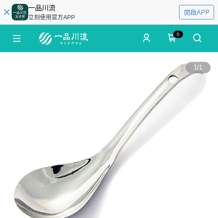
一品川流
開啟APP
立刻使用官方APP
0
1
/
1