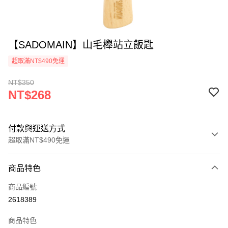
【SADOMAIN】山毛櫸站立飯匙
超取滿NT$490免運
NT$350
NT$268
付款與運送方式
超取滿NT$490免運
付款方式
商品特色
信用卡一次付款
商品編號
信用卡分期付款
2618389
3 期 0 利率 每期
NT$89
21家銀行
商品特色
6 期 0 利率 每期
NT$44
21家銀行
合作金庫商業銀行
第一商業銀行