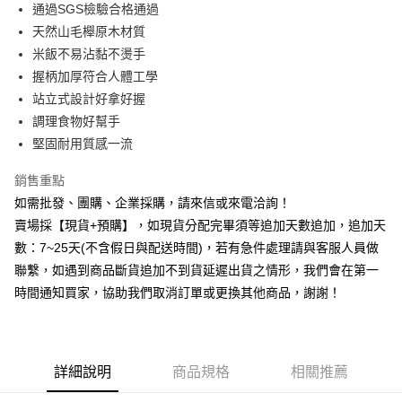
通過SGS檢驗合格通過
華南商業銀行
彰化商業銀行
12 期 0 利率 每期
NT$22
21家銀行
合作金庫商業銀行
第一商業銀行
天然山毛櫸原木材質
上海商業儲蓄銀行
台北富邦商業銀行
華南商業銀行
彰化商業銀行
合作金庫商業銀行
第一商業銀行
超商取貨付款
國泰世華商業銀行
兆豐國際商業銀行
米飯不易沾黏不燙手
上海商業儲蓄銀行
台北富邦商業銀行
華南商業銀行
彰化商業銀行
臺灣中小企業銀行
台中商業銀行
握柄加厚符合人體工學
國泰世華商業銀行
兆豐國際商業銀行
LINE Pay
上海商業儲蓄銀行
台北富邦商業銀行
匯豐（台灣）商業銀行
華泰商業銀行
臺灣中小企業銀行
台中商業銀行
站立式設計好拿好握
國泰世華商業銀行
兆豐國際商業銀行
聯邦商業銀行
遠東國際商業銀行
匯豐（台灣）商業銀行
華泰商業銀行
街口支付
調理食物好幫手
臺灣中小企業銀行
台中商業銀行
元大商業銀行
永豐商業銀行
聯邦商業銀行
遠東國際商業銀行
匯豐（台灣）商業銀行
華泰商業銀行
堅固耐用質感一流
玉山商業銀行
星展（台灣）商業銀行
悠遊付
元大商業銀行
永豐商業銀行
聯邦商業銀行
遠東國際商業銀行
台新國際商業銀行
中國信託商業銀行
玉山商業銀行
星展（台灣）商業銀行
銷售重點
元大商業銀行
永豐商業銀行
台灣樂天信用卡公司
全盈+PAY
台新國際商業銀行
中國信託商業銀行
玉山商業銀行
星展（台灣）商業銀行
如需批發、團購、企業採購，請來信或來電洽詢！
台灣樂天信用卡公司
台新國際商業銀行
中國信託商業銀行
AFTEE先享後付
賣場採【現貨+預購】，如現貨分配完畢須等追加天數追加，追加天
台灣樂天信用卡公司
相關說明
數：7~25天(不含假日與配送時間)，若有急件處理請與客服人員做
【關於「AFTEE先享後付」】
聯繫，如遇到商品斷貨追加不到貨延遲出貨之情形，我們會在第一
ATM付款
AFTEE先享後付是「在收到商品之後才付款」的支付方式。 讓您購物簡單
時間通知買家，協助我們取消訂單或更換其他商品，謝謝！
便利好安心！
貨到付款
１．簡單：不需註冊會員、不需綁卡、不需儲值。
２．便利：只要手機號碼，簡訊認證，即可結帳。
３．安心：先確認商品／服務後，再付款。
運送方式
詳細說明
商品規格
相關推薦
【「AFTEE先享後付」結帳流程】
全家取貨付款三天後到
１．於結帳方式選擇「AFTEE先享後付」後，將跳轉至「AFTEE先享後付」