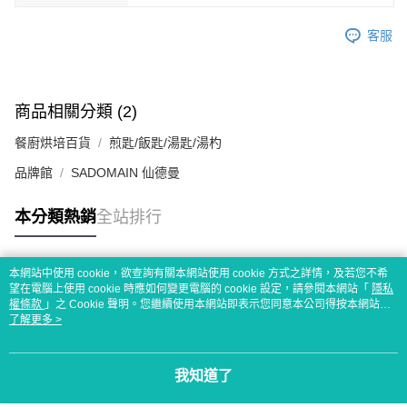
客服
商品相關分類 (2)
餐廚烘培百貨
煎匙/飯匙/湯匙/湯杓
品牌館
SADOMAIN 仙德曼
本分類熱銷
全站排行
本網站中使用 cookie，欲查詢有關本網站使用 cookie 方式之詳情，及若您不希
熱門標籤
望在電腦上使用 cookie 時應如何變更電腦的 cookie 設定，請參閱本網站「
隱私
權條款
」之 Cookie 聲明。您繼續使用本網站即表示您同意本公司得按本網站使
用條款之 Cookie 聲明使用 cookie。
了解更多 >
我知道了