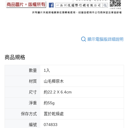
顯示電腦版詳細說明
商品規格
數量
1入
材質
山毛櫸原木
尺寸
約22.2 X 6.4cm
淨重
約55g
保存方式
置於乾燥處
編號
074833