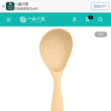
一品川流
開啟APP
立刻使用官方APP
0
1
/
1