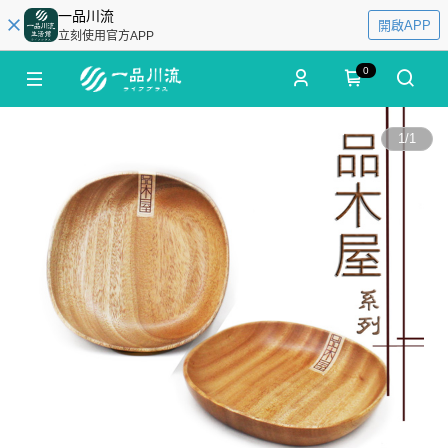
一品川流
開啟APP
立刻使用官方APP
0
1
/
1