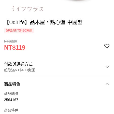
【UdiLife】品木屋。點心盤-中圓型
超取滿NT$490免運
NT$220
NT$119
付款與運送方式
超取滿NT$490免運
付款方式
商品特色
信用卡一次付款
商品編號
信用卡分期付款
2564167
3 期 0 利率 每期
NT$39
21家銀行
商品特色
6 期 0 利率 每期
NT$19
21家銀行
合作金庫商業銀行
第一商業銀行