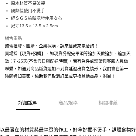
原木材質不易破裂
華南商業銀行
彰化商業銀行
12 期 0 利率 每期
NT$9
21家銀行
合作金庫商業銀行
第一商業銀行
隔熱佳使用不燙手
上海商業儲蓄銀行
台北富邦商業銀行
華南商業銀行
彰化商業銀行
合作金庫商業銀行
第一商業銀行
超商取貨付款
國泰世華商業銀行
兆豐國際商業銀行
經ＳＧＳ檢驗認證使用安心
上海商業儲蓄銀行
台北富邦商業銀行
華南商業銀行
彰化商業銀行
臺灣中小企業銀行
台中商業銀行
尺寸13.5 × 13.5 × 2.5cm
國泰世華商業銀行
兆豐國際商業銀行
LINE Pay
上海商業儲蓄銀行
台北富邦商業銀行
匯豐（台灣）商業銀行
華泰商業銀行
臺灣中小企業銀行
台中商業銀行
國泰世華商業銀行
兆豐國際商業銀行
聯邦商業銀行
遠東國際商業銀行
銷售重點
匯豐（台灣）商業銀行
華泰商業銀行
街口支付
臺灣中小企業銀行
台中商業銀行
元大商業銀行
永豐商業銀行
如需批發、團購、企業採購，請來信或來電洽詢！
聯邦商業銀行
遠東國際商業銀行
匯豐（台灣）商業銀行
華泰商業銀行
玉山商業銀行
星展（台灣）商業銀行
悠遊付
元大商業銀行
永豐商業銀行
賣場採【現貨+預購】，如現貨分配完畢須等追加天數追加，追加天
聯邦商業銀行
遠東國際商業銀行
台新國際商業銀行
中國信託商業銀行
玉山商業銀行
星展（台灣）商業銀行
數：7~25天(不含假日與配送時間)，若有急件處理請與客服人員做
元大商業銀行
永豐商業銀行
台灣樂天信用卡公司
全盈+PAY
台新國際商業銀行
中國信託商業銀行
玉山商業銀行
星展（台灣）商業銀行
聯繫，如遇到商品斷貨追加不到貨延遲出貨之情形，我們會在第一
台灣樂天信用卡公司
台新國際商業銀行
中國信託商業銀行
AFTEE先享後付
時間通知買家，協助我們取消訂單或更換其他商品，謝謝！
台灣樂天信用卡公司
相關說明
【關於「AFTEE先享後付」】
ATM付款
AFTEE先享後付是「在收到商品之後才付款」的支付方式。 讓您購物簡單
便利好安心！
詳細說明
商品規格
相關推薦
貨到付款
１．簡單：不需註冊會員、不需綁卡、不需儲值。
２．便利：只要手機號碼，簡訊認證，即可結帳。
３．安心：先確認商品／服務後，再付款。
運送方式
【「AFTEE先享後付」結帳流程】
全家取貨付款三天後到
以最實在的材質與最精緻的作工，
好拿好握不燙手，調理食物好
１．於結帳方式選擇「AFTEE先享後付」後，將跳轉至「AFTEE先享後付」