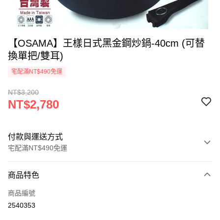
【OSAMA】王樣日式黑金鋼炒鍋-40cm (可替
換單把/雙耳)
宅配滿NT$490免運
NT$3,200
NT$2,780
付款與運送方式
宅配滿NT$490免運
付款方式
商品特色
信用卡一次付款
商品編號
信用卡分期付款
2540353
3 期 0 利率 每期
NT$926
21家銀行