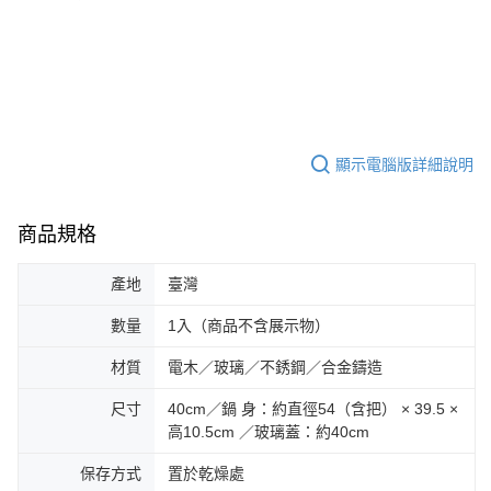
顯示電腦版詳細說明
商品規格
產地
臺灣
數量
1入（商品不含展示物）
材質
電木／玻璃／不銹鋼／合金鑄造
尺寸
40cm／鍋 身：約直徑54（含把） × 39.5 ×
高10.5cm ／玻璃蓋：約40cm
保存方式
置於乾燥處