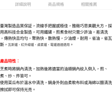
本島宅配1~2天後到
１．於結帳方式選擇「AFTEE先享後付」後，將跳轉至「AFTEE先享後付」
詳細說明
商品規格
相關推薦
每筆NT$80，滿NT$490(含以上)免運費
結帳頁面，進行簡訊認證並確認金額後，即可完成結帳。
２．訂單成立數日內，您將收到繳費通知簡訊。
外島宅配
３．收到繳費通知簡訊後14天內，點擊此簡訊中的連結，可透過四大超商／
ATM／網路銀行／等多元方式進行付款，方視為交易完成。
每筆NT$150，滿NT$3,000(含以上)免運費
臺灣製造品質保証，流線手把握感極佳，雅緻巧思美觀大方，採
※ 請注意：結帳手續完成當下不需立刻繳費，但若您需要取消訂單，請聯絡
購買商品的店家。未經商家同意取消之訂單仍視為有效，需透過AFTEE先享
用高科技合金製造，可用鐵鏟，煎煮食材只需少許油，易清洗
貨到付款
後付繳納相關費用。
，傳熱快且均勻，聚熱快，散熱慢，少油煙，耐用，省油，省瓦
每筆NT$150，滿NT$3,000(含以上)免運費
※ 交易是否成功請以「AFTEE先享後付 」之結帳頁面顯示為準，若有關於
是否繳費成功／繳費後需取消欲退款等相關疑問，請聯繫「AFTEE先享後付
斯，
。
瓦斯爐、紅外線爐、鹵素爐、電爐通通適用
客戶支援中心」
https://netprotections.freshdesk.com/support/home
【注意事項】
產品特性：
１．透過由恩沛科技股份有限公司提供之「AFTEE先享後付」服務完成之交
易，需依本服務之必要範圍內提供個人資料，並將交易相關給付款項請求債
烹煮時將鍋內清洗，加熱後將適當的油順鍋內紋入倒入，煎、
權轉讓予恩沛科技股份有限公司。
２．關於個人資料處理事宜，請瀏覽以下網址：
煮、炒、炸皆可。
https://aftee.tw/terms/#terms3
使用菜瓜布於溫水中清洗，鍋身外則由柔軟布料或海綿以醋清洗
３．未成年的使用者請事先徵得法定代理人或監護人之同意方可使用
「AFTEE先享後付」，若未經同意申辦者引起之損失，本公司不負相關責
擦拭即可保持光亮。
任。
４．使用「AFTEE先享後付」時，將依據個別帳號之用戶狀況，依本公司即
時審查核予不同之上限額度；若仍有額度不足之情形，本公司將視審查結果
請求用戶進行身份認證。
５．嚴禁一人註冊多個帳號或使用他人資訊註冊。若發現惡意使用之情形，