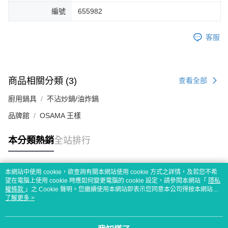
編號
655982
客服
商品相關分類 (3)
查看全部
廚用鍋具
不沾炒鍋/油炸鍋
品牌館
OSAMA 王樣
本分類熱銷
全站排行
本網站中使用 cookie，欲查詢有關本網站使用 cookie 方式之詳情，及若您不希
熱門標籤
望在電腦上使用 cookie 時應如何變更電腦的 cookie 設定，請參閱本網站「
隱私
權條款
」之 Cookie 聲明。您繼續使用本網站即表示您同意本公司得按本網站使
用條款之 Cookie 聲明使用 cookie。
了解更多 >