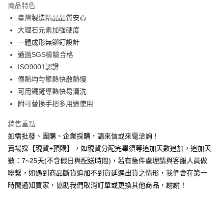
商品特色
6 期 0 利率 每期
NT$463
21家銀行
合作金庫商業銀行
第一商業銀行
臺灣製造精品品質安心
華南商業銀行
彰化商業銀行
12 期 0 利率 每期
NT$231
21家銀行
合作金庫商業銀行
第一商業銀行
大理石元素加強硬度
上海商業儲蓄銀行
台北富邦商業銀行
華南商業銀行
彰化商業銀行
合作金庫商業銀行
第一商業銀行
LINE Pay
國泰世華商業銀行
兆豐國際商業銀行
一體成形無鉚釘設計
上海商業儲蓄銀行
台北富邦商業銀行
華南商業銀行
彰化商業銀行
臺灣中小企業銀行
台中商業銀行
通過SGS檢驗合格
國泰世華商業銀行
兆豐國際商業銀行
Apple Pay
上海商業儲蓄銀行
台北富邦商業銀行
匯豐（台灣）商業銀行
華泰商業銀行
臺灣中小企業銀行
台中商業銀行
ISO9001認證
國泰世華商業銀行
兆豐國際商業銀行
聯邦商業銀行
遠東國際商業銀行
匯豐（台灣）商業銀行
華泰商業銀行
街口支付
傳熱均勻聚熱快散熱慢
臺灣中小企業銀行
台中商業銀行
元大商業銀行
永豐商業銀行
聯邦商業銀行
遠東國際商業銀行
匯豐（台灣）商業銀行
華泰商業銀行
可用鐵鏟導熱快易清洗
玉山商業銀行
星展（台灣）商業銀行
悠遊付
元大商業銀行
永豐商業銀行
聯邦商業銀行
遠東國際商業銀行
附可替換手把多用途使用
台新國際商業銀行
中國信託商業銀行
玉山商業銀行
星展（台灣）商業銀行
元大商業銀行
永豐商業銀行
台灣樂天信用卡公司
全盈+PAY
台新國際商業銀行
中國信託商業銀行
玉山商業銀行
星展（台灣）商業銀行
銷售重點
台灣樂天信用卡公司
台新國際商業銀行
中國信託商業銀行
AFTEE先享後付
如需批發、團購、企業採購，請來信或來電洽詢！
台灣樂天信用卡公司
相關說明
賣場採【現貨+預購】，如現貨分配完畢須等追加天數追加，追加天
【關於「AFTEE先享後付」】
數：7~25天(不含假日與配送時間)，若有急件處理請與客服人員做
ATM付款
AFTEE先享後付是「在收到商品之後才付款」的支付方式。 讓您購物簡單
聯繫，如遇到商品斷貨追加不到貨延遲出貨之情形，我們會在第一
便利好安心！
貨到付款
１．簡單：不需註冊會員、不需綁卡、不需儲值。
時間通知買家，協助我們取消訂單或更換其他商品，謝謝！
２．便利：只要手機號碼，簡訊認證，即可結帳。
３．安心：先確認商品／服務後，再付款。
運送方式
【「AFTEE先享後付」結帳流程】