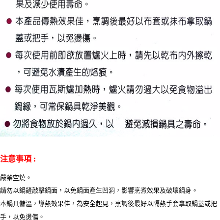
注意事項 :
嚴禁空燒。
請勿以鍋鏟敲擊鍋面，以免鍋面產生凹洞，影響烹煮效果及破壞鍋身。
本鍋具儲溫，導熱效果佳，為安全起見，烹調後最好以隔熱手套拿取鍋蓋或把
手，以免燙傷。