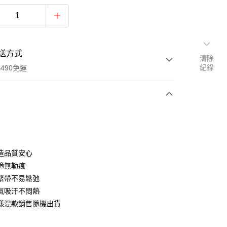
送方式
清除
紀錄
490免運
次付款
期付款
0 利率 每期
NT$99
21家銀行
造品質安心
0 利率 每期
NT$49
21家銀行
庫商業銀行
第一商業銀行
適無勒痕
業銀行
彰化商業銀行
 0 利率 每期
NT$24
21家銀行
緊帶不易鬆弛
庫商業銀行
第一商業銀行
業儲蓄銀行
台北富邦商業銀行
業銀行
彰化商業銀行
氣吸汗不悶熱
庫商業銀行
第一商業銀行
付款
華商業銀行
兆豐國際商業銀行
業儲蓄銀行
台北富邦商業銀行
樣混款銷售隨機出貨
業銀行
彰化商業銀行
小企業銀行
台中商業銀行
華商業銀行
兆豐國際商業銀行
業儲蓄銀行
台北富邦商業銀行
台灣）商業銀行
華泰商業銀行
小企業銀行
台中商業銀行
華商業銀行
兆豐國際商業銀行