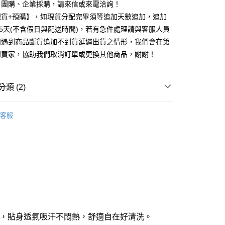
業銀行
遠東國際商業銀行
、團購、企業採購，請來信或來電洽詢！
台灣）商業銀行
華泰商業銀行
小企業銀行
台中商業銀行
業銀行
永豐商業銀行
業銀行
遠東國際商業銀行
現貨+預購】，如現貨分配完畢須等追加天數追加，追加
台灣）商業銀行
華泰商業銀行
業銀行
星展（台灣）商業銀行
業銀行
永豐商業銀行
25天(不含假日與配送時間)，若有急件處理請與客服人員
業銀行
遠東國際商業銀行
際商業銀行
中國信託商業銀行
業銀行
星展（台灣）商業銀行
業銀行
永豐商業銀行
如遇到商品斷貨追加不到貨延遲出貨之情形，我們會在第
天信用卡公司
際商業銀行
中國信託商業銀行
業銀行
星展（台灣）商業銀行
知買家，協助我們取消訂單或更換其他商品，謝謝！
天信用卡公司
際商業銀行
中國信託商業銀行
享後付
天信用卡公司
FTEE先享後付」】
類 (2)
先享後付是「在收到商品之後才付款」的支付方式。 讓您購物簡單
心！
女用內褲
：不需註冊會員、不需綁卡、不需儲值。
客服
：只要手機號碼，簡訊認證，即可結帳。
內著棉織
：先確認商品／服務後，再付款。
EE先享後付」結帳流程】
方式選擇「AFTEE先享後付」後，將跳轉至「AFTEE先享後
付款三天後到
頁面，進行簡訊認證並確認金額後，即可完成結帳。
0，滿NT$490(含以上)免運費
成立數日內，您將收到繳費通知簡訊。
費通知簡訊後14天內，點擊此簡訊中的連結，可透過四大超商
網路銀行／等多元方式進行付款，方視為交易完成。
取貨付款
：結帳手續完成當下不需立刻繳費，但若您需要取消訂單，請聯
00，滿NT$1,000(含以上)免運費
的店家。未經商家同意取消之訂單仍視為有效，需透過AFTEE
，貼身透氣吸汗不悶熱，舒適自在好清洗。
繳納相關費用。