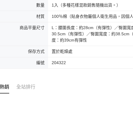
數量
1入（多種花樣混款銷售隨機出貨。）
材質
100％棉（貼身衣物屬個人衛生用品，因個
商品平量尺寸
L：腰圍長度：約28cm（有彈性）／臀圍寬度
30.5cm（有彈性）／臀圍寬度：約38.5c
度：約39cm有彈性
保存方式
置於乾燥處
編號
204322
熱銷
全站排行