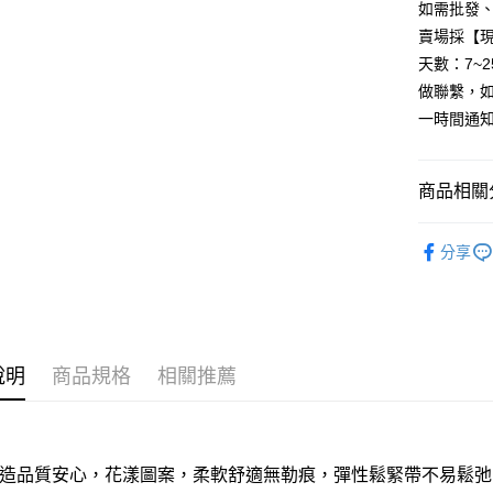
聯邦商
如需批發
匯豐（
街口支付
臺灣中
元大商
聯邦商
賣場採【
匯豐（
玉山商
悠遊付
元大商
天數：7~
聯邦商
台新國
玉山商
元大商
做聯繫，
台灣樂
全盈+PAY
台新國
玉山商
一時間通
台灣樂
台新國
AFTEE先
台灣樂
相關說明
【關於「A
商品相關分
ATM付款
AFTEE
便利好安
內著/棉織
貨到付款
１．簡單
分享
２．便利
日系商品
３．安心
運送方式
【「AFT
１．於結帳
全家取貨
付」結帳
說明
商品規格
相關推薦
每筆NT$6
２．訂單
３．收到繳
／ATM／
全家離島
※ 請注意
每筆NT$1
絡購買商品
造品質安心
，花漾圖案，柔軟舒適無勒痕，彈性鬆緊帶不易鬆弛
先享後付