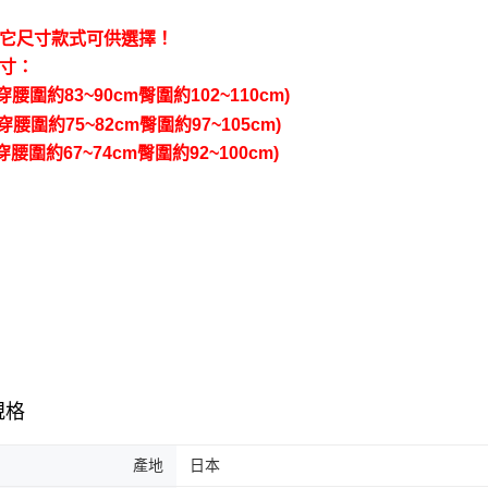
7-11取
※ 交易是
是否繳費成
每筆NT$6
它尺寸款式可供選擇！
付客戶支
寸：
7-11離
【注意事
適穿腰圍約83~90cm臀圍約102~110cm)
每筆NT$1
１．透過由
適穿腰圍約75~82cm臀圍約97~105cm)
交易，需
本島宅配1
求債權轉
適穿腰圍約67~74cm臀圍約92~100cm)
２．關於
每筆NT$8
https://aft
３．未成
外島宅配
「AFTE
每筆NT$1
任。
４．使用「
貨到付款
即時審查
結果請求
每筆NT$1
５．嚴禁
形，恩沛
動。
規格
產地
日本