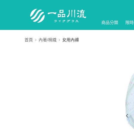
商品分類
限時
首頁
內著/棉織
女用內褲