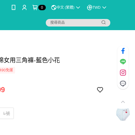
0
中文 (繁體)
TWD
棉女用三角褲-藍色小花
490免運
99
L號