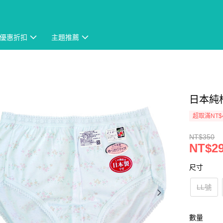
優惠折扣
主題推薦
日本純
超取滿NT$
NT$350
NT$2
尺寸
LL號
數量