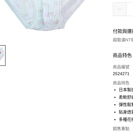
付款與運
超取滿NT$
付款方式
商品特色
信用卡一
商品編號
2524271
信用卡分
商品特色
3 期 
日本製
6 期 
合作金
柔軟舒
華南商
12 期
彈性鬆
合作金
上海商
華南商
貼身透
合作金
超商取貨
國泰世
上海商
多種花
華南商
臺灣中
國泰世
LINE Pay
上海商
匯豐（
銷售重點
臺灣中
國泰世