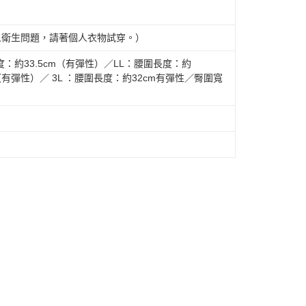
人衛生問題，請著個人衣物試穿。）
：約33.5cm（有彈性）／LL：腰圍長度：約
m（有彈性）／ 3L ：腰圍長度：約32cm有彈性／臀圍寬