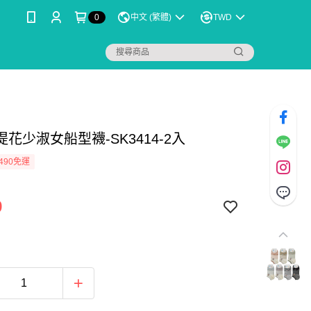
0
中文 (繁體)
TWD
花少淑女船型襪-SK3414-2入
490免運
9