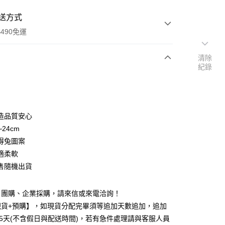
送方式
490免運
清除
紀錄
次付款
期付款
0 利率 每期
NT$33
21家銀行
造品質安心
0 利率 每期
NT$16
21家銀行
庫商業銀行
第一商業銀行
~24cm
業銀行
彰化商業銀行
 0 利率 每期
NT$8
21家銀行
得兔圖案
庫商業銀行
第一商業銀行
業儲蓄銀行
台北富邦商業銀行
業銀行
彰化商業銀行
適柔軟
庫商業銀行
第一商業銀行
付款
華商業銀行
兆豐國際商業銀行
業儲蓄銀行
台北富邦商業銀行
售隨機出貨
業銀行
彰化商業銀行
小企業銀行
台中商業銀行
華商業銀行
兆豐國際商業銀行
業儲蓄銀行
台北富邦商業銀行
台灣）商業銀行
華泰商業銀行
小企業銀行
台中商業銀行
華商業銀行
兆豐國際商業銀行
業銀行
遠東國際商業銀行
、團購、企業採購，請來信或來電洽詢！
台灣）商業銀行
華泰商業銀行
小企業銀行
台中商業銀行
業銀行
永豐商業銀行
業銀行
遠東國際商業銀行
現貨+預購】，如現貨分配完畢須等追加天數追加，追加
台灣）商業銀行
華泰商業銀行
業銀行
星展（台灣）商業銀行
業銀行
永豐商業銀行
25天(不含假日與配送時間)，若有急件處理請與客服人員
業銀行
遠東國際商業銀行
際商業銀行
中國信託商業銀行