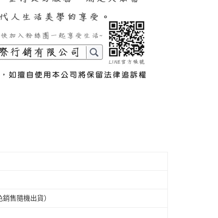
色銷售隨機出貨）