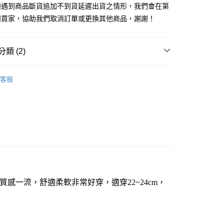
業銀行
星展（台灣）商業銀行
業銀行
永豐商業銀行
如遇到商品斷貨追加不到貨延遲出貨之情形，我們會在第
天信用卡公司
際商業銀行
中國信託商業銀行
業銀行
星展（台灣）商業銀行
知買家，協助我們取消訂單或更換其他商品，謝謝！
天信用卡公司
際商業銀行
中國信託商業銀行
享後付
天信用卡公司
FTEE先享後付」】
類 (2)
先享後付是「在收到商品之後才付款」的支付方式。 讓您購物簡單
心！
館
船型襪/隱形襪
：不需註冊會員、不需綁卡、不需儲值。
客服
：只要手機號碼，簡訊認證，即可結帳。
館
比得兔
：先確認商品／服務後，再付款。
EE先享後付」結帳流程】
方式選擇「AFTEE先享後付」後，將跳轉至「AFTEE先享後
付款三天後到
頁面，進行簡訊認證並確認金額後，即可完成結帳。
0，滿NT$490(含以上)免運費
成立數日內，您將收到繳費通知簡訊。
費通知簡訊後14天內，點擊此簡訊中的連結，可透過四大超商
網路銀行／等多元方式進行付款，方視為交易完成。
取貨付款
：結帳手續完成當下不需立刻繳費，但若您需要取消訂單，請聯
00，滿NT$1,000(含以上)免運費
的店家。未經商家同意取消之訂單仍視為有效，需透過AFTEE
一流，舒適柔軟非常好穿，適穿22~24cm，
繳納相關費用。
貨付款三天
否成功請以「AFTEE先享後付 」之結帳頁面顯示為準，若有關於
功／繳費後需取消欲退款等相關疑問，請聯繫「AFTEE先享後
0，滿NT$490(含以上)免運費
援中心」
https://netprotections.freshdesk.com/support/home
島取貨付款