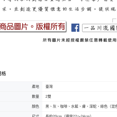
規格
產地
臺灣
數量
2雙
顏色
黑、灰、咖啡、水藍、膚、深駝、綠色（混
尺寸
長約20cm（適穿22～24cm）