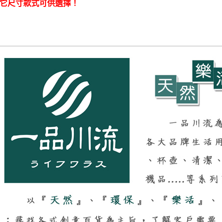
它尺寸款式可供選擇！
【注意事
每筆NT$1
１．透過由
交易，需
本島宅配1
求債權轉
２．關於
每筆NT$8
https://aft
３．未成
外島宅配
「AFTE
每筆NT$1
任。
４．使用「
貨到付款
即時審查
結果請求
每筆NT$1
５．嚴禁
形，恩沛
動。