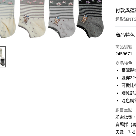
付款與運
超取滿NT$
付款方式
商品特色
信用卡一
商品編號
2459671
信用卡分
商品特色
3 期 
臺灣製
6 期 
合作金
適穿22
華南商
12 期
可愛比
合作金
上海商
華南商
觸感舒
合作金
超商取貨
國泰世
上海商
混色銷
華南商
臺灣中
國泰世
LINE Pay
上海商
匯豐（
銷售重點
臺灣中
國泰世
聯邦商
如需批發
匯豐（
街口支付
臺灣中
元大商
聯邦商
賣場採【
匯豐（
玉山商
悠遊付
元大商
天數：7~
聯邦商
台新國