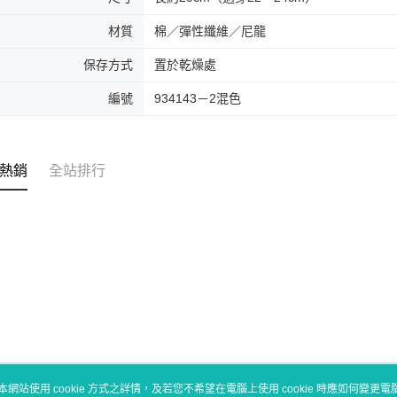
材質
棉／彈性纖維／尼龍
保存方式
置於乾燥處
編號
934143－2混色
熱銷
全站排行
本網站使用 cookie 方式之詳情，及若您不希望在電腦上使用 cookie 時應如何變更電腦的