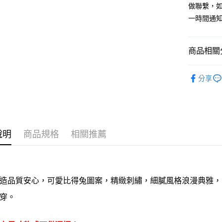
玉山商
元大商
做聯繫，
台灣樂
全盈+PAY
台新國
玉山商
一時間通
台灣樂
台新國
AFTEE先
台灣樂
相關說明
【關於「A
商品相關分
ATM付款
AFTEE
便利好安
男/女鞋襪
貨到付款
１．簡單
分享
２．便利
可愛卡通
３．安心
運送方式
【「AFT
１．於結帳
全家取貨
付」結帳
說明
商品規格
相關推薦
每筆NT$6
２．訂單
３．收到繳
／ATM／
全家離島
※ 請注意
每筆NT$1
絡購買商品
造品質安心，可愛比得兔圖案，精緻刺繡，細膩風格浪漫典雅，質感
先享後付
7-11取
※ 交易是
穿。
是否繳費成
每筆NT$6
付客戶支
7-11離