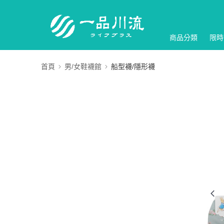
商品分類
限時
首頁
男/女鞋襪館
船型襪/隱形襪