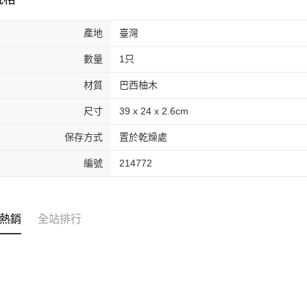
產地
臺灣
數量
1只
材質
巴西柚木
尺寸
39 x 24 x 2.6cm
保存方式
置於乾燥處
編號
214772
熱銷
全站排行