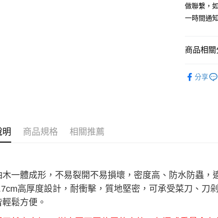
玉山商
元大商
做聯繫，
台灣樂
全盈+PAY
台新國
玉山商
一時間通
台灣樂
台新國
AFTEE先
台灣樂
相關說明
【關於「A
商品相關分
ATM付款
AFTEE
便利好安
餐廚烘培
貨到付款
１．簡單
分享
２．便利
３．安心
運送方式
【「AFT
１．於結帳
全家取貨
付」結帳
說明
商品規格
相關推薦
每筆NT$6
２．訂單
３．收到繳
／ATM／
全家離島
※ 請注意
每筆NT$1
絡購買商品
柚木一體成形，不易裂開不易損壞，密度高、防水防蟲，
先享後付
7-11取
※ 交易是
.7cm
高厚度設計，耐衝擊，質地堅密，可承受菜刀、刀
是否繳費成
每筆NT$6
皆輕鬆方便。
付客戶支
7-11離