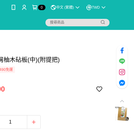
0
中文 (繁體)
TWD
柚木砧板(中)(附提把)
490免運
90