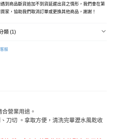
業銀行
星展（台灣）商業銀行
業銀行
永豐商業銀行
如遇到商品斷貨追加不到貨延遲出貨之情形，我們會在第
天信用卡公司
際商業銀行
中國信託商業銀行
業銀行
星展（台灣）商業銀行
知買家，協助我們取消訂單或更換其他商品，謝謝！
天信用卡公司
際商業銀行
中國信託商業銀行
享後付
天信用卡公司
FTEE先享後付」】
類 (1)
先享後付是「在收到商品之後才付款」的支付方式。 讓您購物簡單
心！
百貨
砧板
：不需註冊會員、不需綁卡、不需儲值。
客服
：只要手機號碼，簡訊認證，即可結帳。
：先確認商品／服務後，再付款。
EE先享後付」結帳流程】
方式選擇「AFTEE先享後付」後，將跳轉至「AFTEE先享後
付款三天後到
頁面，進行簡訊認證並確認金額後，即可完成結帳。
0，滿NT$490(含以上)免運費
成立數日內，您將收到繳費通知簡訊。
費通知簡訊後14天內，點擊此簡訊中的連結，可透過四大超商
網路銀行／等多元方式進行付款，方視為交易完成。
取貨付款
：結帳手續完成當下不需立刻繳費，但若您需要取消訂單，請聯
00，滿NT$1,000(含以上)免運費
的店家。未經商家同意取消之訂單仍視為有效，需透過AFTEE
適合營業用途。
繳納相關費用。
貨付款三天
否成功請以「AFTEE先享後付 」之結帳頁面顯示為準，若有關於
剁、刀切
。
拿取方便，清洗完畢瀝水風乾收
功／繳費後需取消欲退款等相關疑問，請聯繫「AFTEE先享後
0，滿NT$490(含以上)免運費
援中心」
https://netprotections.freshdesk.com/support/home
島取貨付款