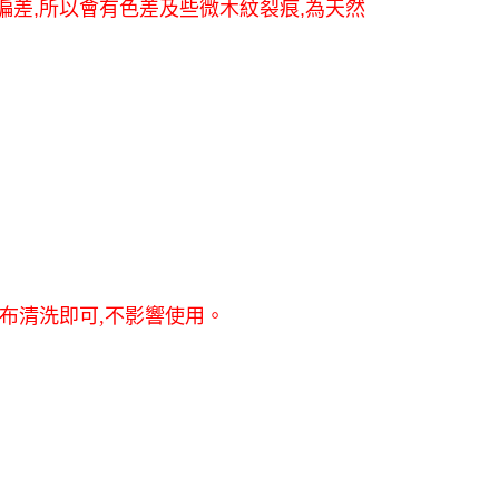
偏差
,
所以會有色差及些微木紋裂痕
,
為天然
項】
00，滿NT$1,000(含以上)免運費
恩沛科技股份有限公司提供之「AFTEE先享後付」服務完成之
依本服務之必要範圍內提供個人資料，並將交易相關給付款項請
~2天後到
讓予恩沛科技股份有限公司。
個人資料處理事宜，請瀏覽以下網址：
0，滿NT$490(含以上)免運費
ee.tw/terms/#terms3
年的使用者請事先徵得法定代理人或監護人之同意方可使用
E先享後付」，若未經同意申辦者引起之損失，本公司不負相關責
50，滿NT$3,000(含以上)免運費
AFTEE先享後付」時，將依據個別帳號之用戶狀況，依本公司
核予不同之上限額度；若仍有額度不足之情形，本公司將視審查
用戶進行身份認證。
50，滿NT$3,000(含以上)免運費
一人註冊多個帳號或使用他人資訊註冊。若發現惡意使用之情
科技股份有限公司將有權停止該用戶之使用額度並採取法律行
布清洗即可
,
不影響使用。