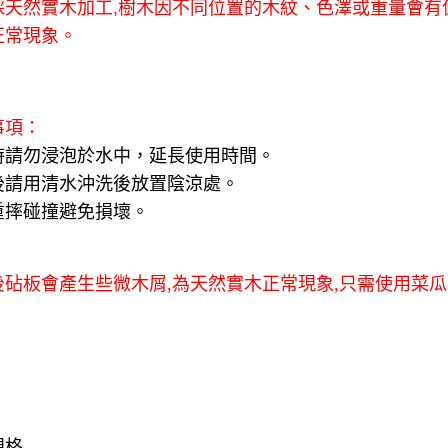
採天然實木加工
,
樹木因不同位置的木紋、色澤或重量會有
【注意事
每筆NT$1
１．透過由
正常現象。
交易，需
本島宅配1
求債權轉
２．關於
每筆NT$8
https://aft
３．未成
外島宅配
事項：
「AFTE
每筆NT$1
任。
時請勿浸泡於水中，延長使用時間。
４．使用「
後請用清水沖洗後放置陰涼處。
貨到付款
即時審查
結果請求
重摔碰撞避免損壞。
每筆NT$1
５．嚴禁
形，恩沛
動。
後砧板會產生些微木屑
,
為天然實木正常現象
,
只需使用菜瓜
規格