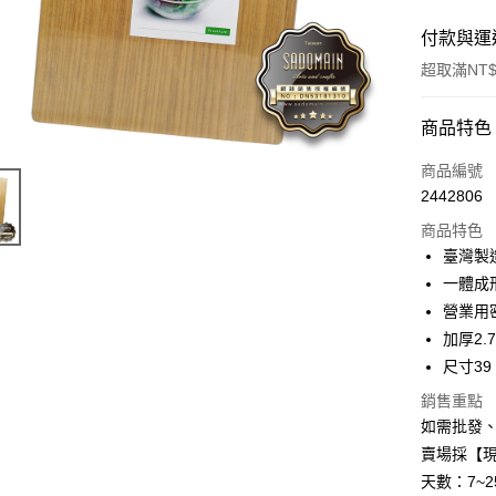
付款與運
超取滿NT$
付款方式
商品特色
信用卡一
商品編號
2442806
信用卡分
商品特色
3 期 
臺灣製
6 期 
合作金
一體成
華南商
12 期
營業用
合作金
上海商
華南商
加厚2
合作金
超商取貨
國泰世
上海商
尺寸39 x
華南商
臺灣中
國泰世
LINE Pay
上海商
匯豐（
銷售重點
臺灣中
國泰世
聯邦商
如需批發
匯豐（
街口支付
臺灣中
元大商
聯邦商
賣場採【
匯豐（
玉山商
悠遊付
元大商
天數：7~
聯邦商
台新國