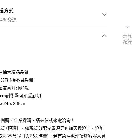
送方式
490免運
清除
紀錄
次付款
期付款
0 利率 每期
NT$330
21家銀行
造柚木精品品質
0 利率 每期
NT$165
21家銀行
庫商業銀行
第一商業銀行
形非拚接不易裂開
業銀行
彰化商業銀行
 0 利率 每期
NT$82
21家銀行
密度高好沖好洗
庫商業銀行
第一商業銀行
業儲蓄銀行
台北富邦商業銀行
業銀行
彰化商業銀行
.7cm耐衝擊可承受剁切
庫商業銀行
第一商業銀行
付款
華商業銀行
兆豐國際商業銀行
業儲蓄銀行
台北富邦商業銀行
 24 x 2.6cm
業銀行
彰化商業銀行
小企業銀行
台中商業銀行
華商業銀行
兆豐國際商業銀行
業儲蓄銀行
台北富邦商業銀行
台灣）商業銀行
華泰商業銀行
小企業銀行
台中商業銀行
華商業銀行
兆豐國際商業銀行
業銀行
遠東國際商業銀行
、團購、企業採購，請來信或來電洽詢！
台灣）商業銀行
華泰商業銀行
小企業銀行
台中商業銀行
業銀行
永豐商業銀行
業銀行
遠東國際商業銀行
現貨+預購】，如現貨分配完畢須等追加天數追加，追加
台灣）商業銀行
華泰商業銀行
業銀行
星展（台灣）商業銀行
業銀行
永豐商業銀行
25天(不含假日與配送時間)，若有急件處理請與客服人員
業銀行
遠東國際商業銀行
際商業銀行
中國信託商業銀行