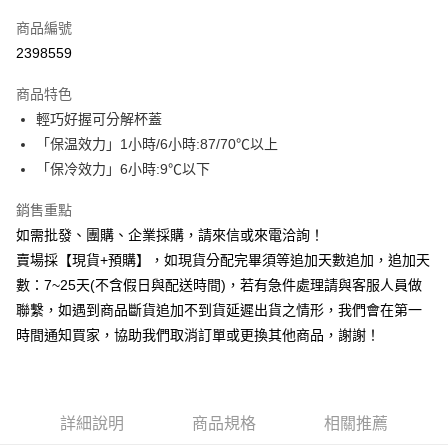
信用卡一次付款
商品編號
信用卡分期付款
2398559
3 期 0 利率 每期
NT$262
21家銀行
商品特色
6 期 0 利率 每期
NT$131
21家銀行
合作金庫商業銀行
第一商業銀行
輕巧好握可分解杯蓋
華南商業銀行
彰化商業銀行
12 期 0 利率 每期
NT$65
21家銀行
合作金庫商業銀行
第一商業銀行
「保温效力」1小時/6小時:87/70℃以上
上海商業儲蓄銀行
台北富邦商業銀行
華南商業銀行
彰化商業銀行
合作金庫商業銀行
第一商業銀行
LINE Pay
國泰世華商業銀行
兆豐國際商業銀行
「保冷效力」6小時:9℃以下
上海商業儲蓄銀行
台北富邦商業銀行
華南商業銀行
彰化商業銀行
臺灣中小企業銀行
台中商業銀行
國泰世華商業銀行
兆豐國際商業銀行
Apple Pay
上海商業儲蓄銀行
台北富邦商業銀行
銷售重點
匯豐（台灣）商業銀行
華泰商業銀行
臺灣中小企業銀行
台中商業銀行
國泰世華商業銀行
兆豐國際商業銀行
聯邦商業銀行
遠東國際商業銀行
如需批發、團購、企業採購，請來信或來電洽詢！
匯豐（台灣）商業銀行
華泰商業銀行
街口支付
臺灣中小企業銀行
台中商業銀行
元大商業銀行
永豐商業銀行
賣場採【現貨+預購】，如現貨分配完畢須等追加天數追加，追加天
聯邦商業銀行
遠東國際商業銀行
匯豐（台灣）商業銀行
華泰商業銀行
玉山商業銀行
星展（台灣）商業銀行
悠遊付
元大商業銀行
永豐商業銀行
數：7~25天(不含假日與配送時間)，若有急件處理請與客服人員做
聯邦商業銀行
遠東國際商業銀行
台新國際商業銀行
中國信託商業銀行
玉山商業銀行
星展（台灣）商業銀行
聯繫，如遇到商品斷貨追加不到貨延遲出貨之情形，我們會在第一
元大商業銀行
永豐商業銀行
台灣樂天信用卡公司
全盈+PAY
台新國際商業銀行
中國信託商業銀行
玉山商業銀行
星展（台灣）商業銀行
時間通知買家，協助我們取消訂單或更換其他商品，謝謝！
台灣樂天信用卡公司
台新國際商業銀行
中國信託商業銀行
AFTEE先享後付
台灣樂天信用卡公司
相關說明
【關於「AFTEE先享後付」】
ATM付款
AFTEE先享後付是「在收到商品之後才付款」的支付方式。 讓您購物簡單
詳細說明
商品規格
相關推薦
便利好安心！