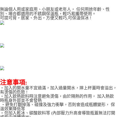
貨到付款
１．簡單：不需註冊會員、不需綁卡、不需儲值。
２．便利：只要手機號碼，簡訊認證，即可結帳。
無論個人用或家庭用、小朋友或老年人， 任何用途年齡、性
３．安心：先確認商品／服務後，再付款。
別、場合
都適用的不銹鋼保溫瓶，輕巧易攜帶使用。
運送方式
可提可背，居家、外出，方便又輕巧,可保溫保冰 !
【「AFTEE先享後付」結帳流程】
本島宅配1~2天後到
１．於結帳方式選擇「AFTEE先享後付」後，將跳轉至「AFTEE先享後付」
每筆NT$80，滿NT$490(含以上)免運費
結帳頁面，進行簡訊認證並確認金額後，即可完成結帳。
２．訂單成立數日內，您將收到繳費通知簡訊。
外島宅配
３．收到繳費通知簡訊後14天內，點擊此簡訊中的連結，可透過四大超商／
ATM／網路銀行／等多元方式進行付款，方視為交易完成。
每筆NT$150，滿NT$3,000(含以上)免運費
※ 請注意：結帳手續完成當下不需立刻繳費，但若您需要取消訂單，請聯絡
購買商品的店家。未經商家同意取消之訂單仍視為有效，需透過AFTEE先享
貨到付款
後付繳納相關費用。
每筆NT$150，滿NT$3,000(含以上)免運費
※ 交易是否成功請以「AFTEE先享後付 」之結帳頁面顯示為準，若有關於
是否繳費成功／繳費後需取消欲退款等相關疑問，請聯繫「AFTEE先享後付
客戶支援中心」
https://netprotections.freshdesk.com/support/home
注意事項:
【注意事項】
１．透過由恩沛科技股份有限公司提供之「AFTEE先享後付」服務完成之交
‧加入的開水量不宜過滿，加入過量開水，擰上杯蓋時會溢出，
易，需依本服務之必要範圍內提供個人資料，並將交易相關給付款項請求債
有燙傷的危險 !
權轉讓予恩沛科技股份有限公司。
‧加入飲熱飲料時注意避免燙傷，由於隔熱的作用， 加入熱飲
時瓶身外部並不會發熱
２．關於個人資料處理事宜，請瀏覽以下網址：
‧避免打翻掉落、碰撞及強力衝擊，否則會造成瓶體變形， 保
https://aftee.tw/terms/#terms3
溫效果降低等
３．未成年的使用者請事先徵得法定代理人或監護人之同意方可使用
‧勿加入乾冰、碳酸飲料等 (內部壓力升高會導致瓶蓋無法打開
「AFTEE先享後付」，若未經同意申辦者引起之損失，本公司不負相關責