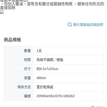
或瓶中液體噴出)
任。
‧勿加入醬油、湯等含有鹽分或腐蝕性物質 ‧避免任何形式的
４．使用「AFTEE先享後付」時，將依據個別帳號之用戶狀況，依本公司即
直接加熱
時審查核予不同之上限額度；若仍有額度不足之情形，本公司將視審查結果
請求用戶進行身份認證。
５．嚴禁一人註冊多個帳號或使用他人資訊註冊。若發現惡意使用之情形，
恩沛科技股份有限公司將有權停止該用戶之使用額度並採取法律行動。
顯示電腦版詳細說明
商品規格
數量
1支
材質
高級不鏽鋼／樹脂
尺寸
約6.5x7x23cm
容量
480ml
保存方式
置於乾燥處
編號
209054/061/078+185062