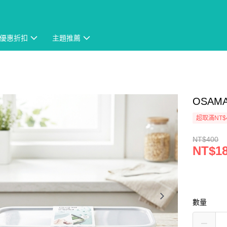
優惠折扣
主題推薦
OSAM
超取滿NT$
NT$400
NT$1
數量