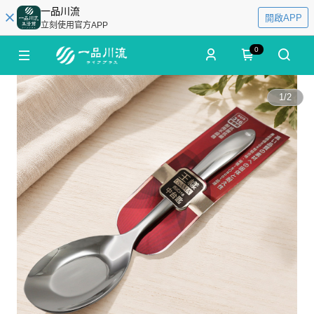
一品川流
開啟APP
立刻使用官方APP
0
1
/
2