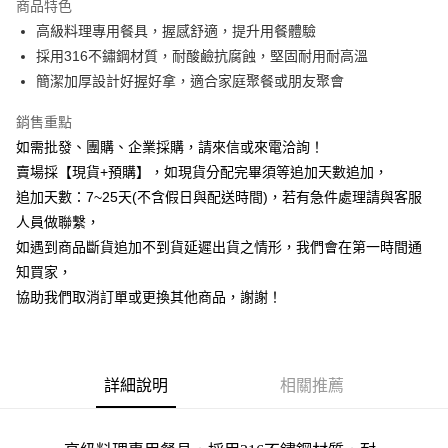
商品特色
6 期 0 利率 每期
NT$9
21家銀行
合作金庫商業銀行
第一商業銀行
高級料理專用餐具，握感舒適，提升用餐體驗
華南商業銀行
彰化商業銀行
12 期 0 利率 每期
NT$4
21家銀行
合作金庫商業銀行
第一商業銀行
採用316不鏽鋼材質，耐酸鹼抗腐蝕，堅固耐用耐高溫
上海商業儲蓄銀行
台北富邦商業銀行
華南商業銀行
彰化商業銀行
合作金庫商業銀行
第一商業銀行
超商取貨付款
國泰世華商業銀行
兆豐國際商業銀行
簡潔加厚設計好握好拿，適合家庭聚餐或朋友聚會
上海商業儲蓄銀行
台北富邦商業銀行
華南商業銀行
彰化商業銀行
臺灣中小企業銀行
台中商業銀行
國泰世華商業銀行
兆豐國際商業銀行
LINE Pay
上海商業儲蓄銀行
台北富邦商業銀行
銷售重點
匯豐（台灣）商業銀行
華泰商業銀行
臺灣中小企業銀行
台中商業銀行
國泰世華商業銀行
兆豐國際商業銀行
聯邦商業銀行
遠東國際商業銀行
如需批發、團購、企業採購，請來信或來電洽詢！
匯豐（台灣）商業銀行
華泰商業銀行
Apple Pay
臺灣中小企業銀行
台中商業銀行
元大商業銀行
永豐商業銀行
賣場採【現貨+預購】，如現貨分配完畢須等追加天數追加，
聯邦商業銀行
遠東國際商業銀行
匯豐（台灣）商業銀行
華泰商業銀行
玉山商業銀行
星展（台灣）商業銀行
街口支付
元大商業銀行
永豐商業銀行
追加天數：7~25天(不含假日與配送時間)，若有急件處理請與客服
聯邦商業銀行
遠東國際商業銀行
台新國際商業銀行
中國信託商業銀行
玉山商業銀行
星展（台灣）商業銀行
人員做聯繫，
元大商業銀行
永豐商業銀行
台灣樂天信用卡公司
悠遊付
台新國際商業銀行
中國信託商業銀行
玉山商業銀行
星展（台灣）商業銀行
如遇到商品斷貨追加不到貨延遲出貨之情形，我們會在第一時間通
台灣樂天信用卡公司
台新國際商業銀行
中國信託商業銀行
全盈+PAY
知買家，
台灣樂天信用卡公司
協助我們取消訂單或更換其他商品，謝謝！
AFTEE先享後付
相關說明
【關於「AFTEE先享後付」】
ATM付款
AFTEE先享後付是「在收到商品之後才付款」的支付方式。 讓您購物簡單
詳細說明
相關推薦
便利好安心！
貨到付款
１．簡單：不需註冊會員、不需綁卡、不需儲值。
２．便利：只要手機號碼，簡訊認證，即可結帳。
３．安心：先確認商品／服務後，再付款。