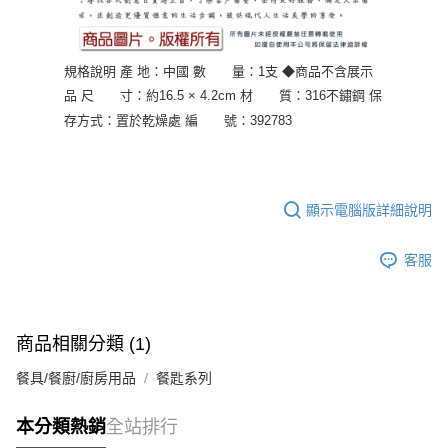
規格說明 產 地：中國 數 量：1支 ◆商品不含展示
品 尺 寸：約16.5 × 4.2cm 材 質：316不鏽鋼 保
存方式：置於乾燥處 編 號：392783
顯示電腦版詳細說明
客服
商品相關分類 (1)
餐具/餐廚/廚房用品
餐匙系列
本分類熱銷
全站排行