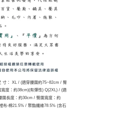
 XL / (適穿腰圍約75~82cm / 臀
度：約38cm)(有彈性) Q(2XL) / (適
寸：(腰圍長度：約30cm / 臀圍寬度：約
 裡布-棉21.5% / 聚酯纖維78.5% (含石