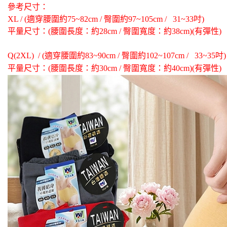
／ATM／
全家離島
參考尺寸：
※ 請注意
每筆NT$1
XL / (適穿腰圍約75~82cm / 臀圍約97~105cm /   31~33吋)
絡購買商品
先享後付
平量尺寸：(腰圍長度：約28cm / 臀圍寬度：約38cm)(有彈性)
付款後全
※ 交易是
是否繳費成
每筆NT$6
Q(2XL)  / (適穿腰圍約83~90cm / 臀圍約102~107cm /   33~35吋)
付客戶支
平量尺寸：(腰圍長度：約30cm / 臀圍寬度：約40cm)(有彈性)
7-11取
【注意事
每筆NT$6
１．透過由
交易，需
7-11離
求債權轉
２．關於
每筆NT$1
https://aft
３．未成
付款後7-1
「AFTE
每筆NT$6
任。
４．使用「
本島宅配1
即時審查
結果請求
每筆NT$8
５．嚴禁
形，恩沛
貨到付款
動。
每筆NT$1