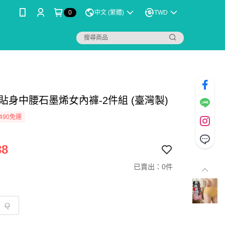
0
中文 (繁體)
TWD
貼身中腰石墨烯女內褲-2件組 (臺灣製)
490免運
38
已賣出：0件
Q