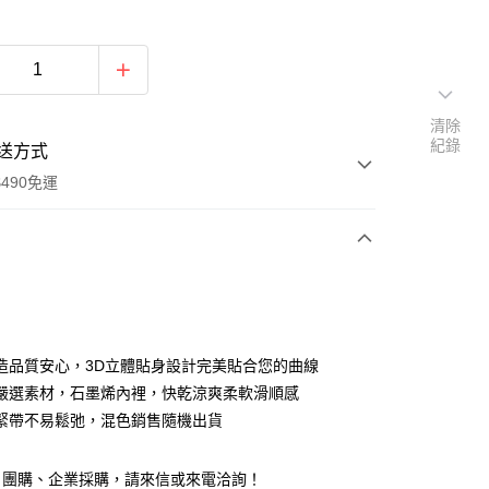
清除
紀錄
送方式
490免運
次付款
期付款
0 利率 每期
NT$112
21家銀行
造品質安心，3D立體貼身設計完美貼合您的曲線
0 利率 每期
NT$56
21家銀行
庫商業銀行
第一商業銀行
嚴選素材，石墨烯內裡，快乾涼爽柔軟滑順感
業銀行
彰化商業銀行
 0 利率 每期
NT$28
21家銀行
緊帶不易鬆弛，混色銷售隨機出貨
庫商業銀行
第一商業銀行
業儲蓄銀行
台北富邦商業銀行
業銀行
彰化商業銀行
庫商業銀行
第一商業銀行
付款
華商業銀行
兆豐國際商業銀行
業儲蓄銀行
台北富邦商業銀行
業銀行
彰化商業銀行
、團購、企業採購，請來信或來電洽詢！
小企業銀行
台中商業銀行