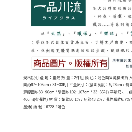
規格說明 產 地：臺灣 數 量：2件組 顏 色：混色銷售隨機出貨 尺 寸：
圍約97~105cm / 31~33吋) 平量尺寸：(腰圍長度：約28cm / 臀圍寬
穿腰圍約83~90cm / 臀圍約102~107cm / 33~35吋) 平量尺
40cm)(有彈性) 材 質：嫘縈50.1% / 尼龍43.2% / 彈性纖維6.7%
墨烯) 編 號：6728-2混色