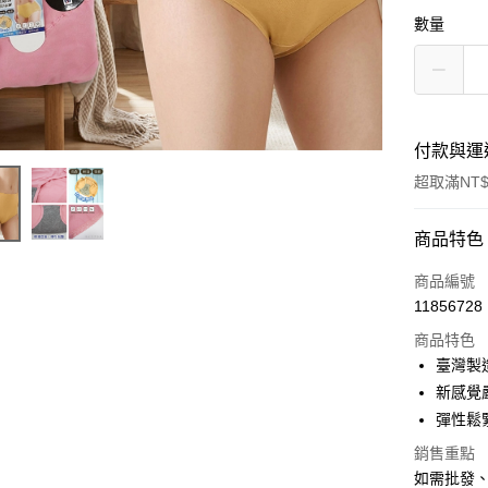
數量
付款與運
超取滿NT$
付款方式
商品特色
信用卡一
商品編號
11856728
信用卡分
商品特色
3 期 
臺灣製
6 期 
合作金
新感覺
華南商
12 期
彈性鬆
合作金
上海商
華南商
合作金
銷售重點
超商取貨
國泰世
上海商
華南商
如需批發
臺灣中