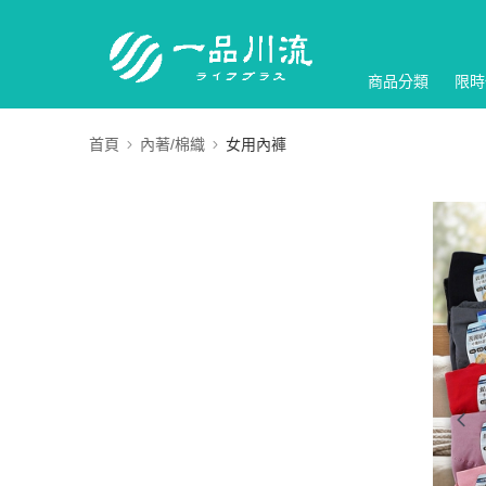
商品分類
限時
首頁
內著/棉織
女用內褲