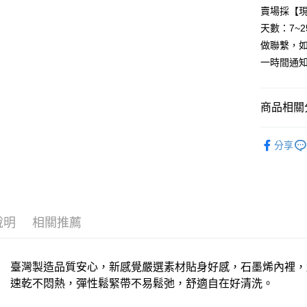
國泰世
LINE Pay
上海商
匯豐（
賣場採【
臺灣中
國泰世
聯邦商
天數：7~
匯豐（
Apple Pay
臺灣中
元大商
聯邦商
做聯繫，
匯豐（
玉山商
街口支付
元大商
一時間通
聯邦商
台新國
玉山商
元大商
台灣樂
悠遊付
台新國
玉山商
台灣樂
商品相關分
台新國
全盈+PAY
台灣樂
AFTEE先
內著/棉織
分享
相關說明
【關於「A
ATM付款
AFTEE
便利好安
貨到付款
１．簡單
２．便利
說明
相關推薦
３．安心
運送方式
【「AFT
１．於結帳
臺灣製造品質安心，新感覺嚴選素材貼身好感，石墨烯內裡，
全家取貨
付」結帳
速乾不悶熱，彈性鬆緊帶不易鬆弛，舒適自在好清洗。
每筆NT$6
２．訂單
３．收到繳