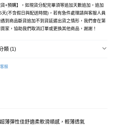
華商業銀行
兆豐國際商業銀行
業儲蓄銀行
台北富邦商業銀行
台灣）商業銀行
華泰商業銀行
現貨+預購】，如現貨分配完畢須等追加天數追加，追加
小企業銀行
台中商業銀行
華商業銀行
兆豐國際商業銀行
業銀行
遠東國際商業銀行
25天(不含假日與配送時間)，若有急件處理請與客服人員
台灣）商業銀行
華泰商業銀行
小企業銀行
台中商業銀行
業銀行
永豐商業銀行
業銀行
遠東國際商業銀行
如遇到商品斷貨追加不到貨延遲出貨之情形，我們會在第
台灣）商業銀行
華泰商業銀行
業銀行
星展（台灣）商業銀行
業銀行
永豐商業銀行
知買家，協助我們取消訂單或更換其他商品，謝謝！
業銀行
遠東國際商業銀行
際商業銀行
中國信託商業銀行
業銀行
星展（台灣）商業銀行
業銀行
永豐商業銀行
天信用卡公司
際商業銀行
中國信託商業銀行
業銀行
星展（台灣）商業銀行
天信用卡公司
類 (1)
際商業銀行
中國信託商業銀行
天信用卡公司
享後付
女用內褲
客服
FTEE先享後付」】
先享後付是「在收到商品之後才付款」的支付方式。 讓您購物簡單
心！
：不需註冊會員、不需綁卡、不需儲值。
：只要手機號碼，簡訊認證，即可結帳。
：先確認商品／服務後，再付款。
EE先享後付」結帳流程】
方式選擇「AFTEE先享後付」後，將跳轉至「AFTEE先享後
超薄彈性佳舒適柔軟滑順感，輕薄透氣
付款三天後到
頁面，進行簡訊認證並確認金額後，即可完成結帳。
0，滿NT$490(含以上)免運費
成立數日內，您將收到繳費通知簡訊。
費通知簡訊後14天內，點擊此簡訊中的連結，可透過四大超商