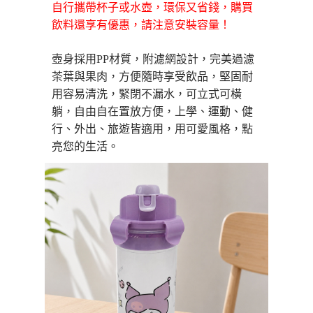
運送方式
自行攜帶杯子或水壺，環保又省錢，購買
【「AFTEE先享後付」結帳流程】
全家取貨付款三天後到
飲料還享有優惠，請注意安裝容量！
１．於結帳方式選擇「AFTEE先享後付」後，將跳轉至「AFTEE先享後付」
每筆NT$60，滿NT$490(含以上)免運費
結帳頁面，進行簡訊認證並確認金額後，即可完成結帳。
２．訂單成立數日內，您將收到繳費通知簡訊。
壺身採用PP材質，附濾網設計，完美過濾
全家離島取貨付款
３．收到繳費通知簡訊後14天內，點擊此簡訊中的連結，可透過四大超商／
茶葉與果肉，方便隨時享受飲品，堅固耐
ATM／網路銀行／等多元方式進行付款，方視為交易完成。
每筆NT$100，滿NT$1,000(含以上)免運費
用容易清洗，
緊閉不漏水，可立式可橫
※ 請注意：結帳手續完成當下不需立刻繳費，但若您需要取消訂單，請聯絡
購買商品的店家。未經商家同意取消之訂單仍視為有效，需透過AFTEE先享
躺，自由自在置放方便
，上學、運動、健
付款後全家取貨
後付繳納相關費用。
行、外出、旅遊皆適用
，
用可愛風格，點
每筆NT$60，滿NT$490(含以上)免運費
※ 交易是否成功請以「AFTEE先享後付 」之結帳頁面顯示為準，若有關於
是否繳費成功／繳費後需取消欲退款等相關疑問，請聯繫「AFTEE先享後付
亮您的生活。
客戶支援中心」
https://netprotections.freshdesk.com/support/home
7-11取貨付款三天
每筆NT$60，滿NT$490(含以上)免運費
【注意事項】
１．透過由恩沛科技股份有限公司提供之「AFTEE先享後付」服務完成之交
7-11離島取貨付款
易，需依本服務之必要範圍內提供個人資料，並將交易相關給付款項請求債
權轉讓予恩沛科技股份有限公司。
每筆NT$100，滿NT$1,000(含以上)免運費
２．關於個人資料處理事宜，請瀏覽以下網址：
https://aftee.tw/terms/#terms3
付款後7-11取貨
３．未成年的使用者請事先徵得法定代理人或監護人之同意方可使用
每筆NT$60，滿NT$490(含以上)免運費
「AFTEE先享後付」，若未經同意申辦者引起之損失，本公司不負相關責
任。
本島宅配1~2天後到
４．使用「AFTEE先享後付」時，將依據個別帳號之用戶狀況，依本公司即
時審查核予不同之上限額度；若仍有額度不足之情形，本公司將視審查結果
每筆NT$80，滿NT$490(含以上)免運費