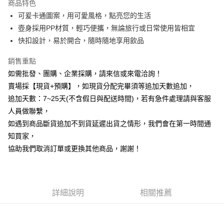
商品特色
6 期 0 利率 每期
NT$29
21家銀行
合作金庫商業銀行
第一商業銀行
可爰卡通圖案，用可愛風格，點亮您的生活
華南商業銀行
彰化商業銀行
12 期 0 利率 每期
NT$14
21家銀行
合作金庫商業銀行
第一商業銀行
壺身採用PP材質，輕巧便攜，無論旅行或日常使用皆相宜
上海商業儲蓄銀行
台北富邦商業銀行
華南商業銀行
彰化商業銀行
合作金庫商業銀行
第一商業銀行
超商取貨付款
國泰世華商業銀行
兆豐國際商業銀行
快扣設計，易於開合，隨時隨地享用飲品
上海商業儲蓄銀行
台北富邦商業銀行
華南商業銀行
彰化商業銀行
臺灣中小企業銀行
台中商業銀行
國泰世華商業銀行
兆豐國際商業銀行
LINE Pay
上海商業儲蓄銀行
台北富邦商業銀行
銷售重點
匯豐（台灣）商業銀行
華泰商業銀行
臺灣中小企業銀行
台中商業銀行
國泰世華商業銀行
兆豐國際商業銀行
聯邦商業銀行
遠東國際商業銀行
如需批發、團購、企業採購，請來信或來電洽詢！
匯豐（台灣）商業銀行
華泰商業銀行
Apple Pay
臺灣中小企業銀行
台中商業銀行
元大商業銀行
永豐商業銀行
賣場採【現貨+預購】，如現貨分配完畢須等追加天數追加，
聯邦商業銀行
遠東國際商業銀行
匯豐（台灣）商業銀行
華泰商業銀行
玉山商業銀行
星展（台灣）商業銀行
街口支付
元大商業銀行
永豐商業銀行
追加天數：7~25天(不含假日與配送時間)，若有急件處理請與客服
聯邦商業銀行
遠東國際商業銀行
台新國際商業銀行
中國信託商業銀行
玉山商業銀行
星展（台灣）商業銀行
人員做聯繫，
元大商業銀行
永豐商業銀行
台灣樂天信用卡公司
悠遊付
台新國際商業銀行
中國信託商業銀行
玉山商業銀行
星展（台灣）商業銀行
如遇到商品斷貨追加不到貨延遲出貨之情形，我們會在第一時間通
台灣樂天信用卡公司
台新國際商業銀行
中國信託商業銀行
全盈+PAY
知買家，
台灣樂天信用卡公司
協助我們取消訂單或更換其他商品，謝謝！
AFTEE先享後付
相關說明
【關於「AFTEE先享後付」】
ATM付款
AFTEE先享後付是「在收到商品之後才付款」的支付方式。 讓您購物簡單
詳細說明
相關推薦
便利好安心！
貨到付款
１．簡單：不需註冊會員、不需綁卡、不需儲值。
２．便利：只要手機號碼，簡訊認證，即可結帳。
３．安心：先確認商品／服務後，再付款。