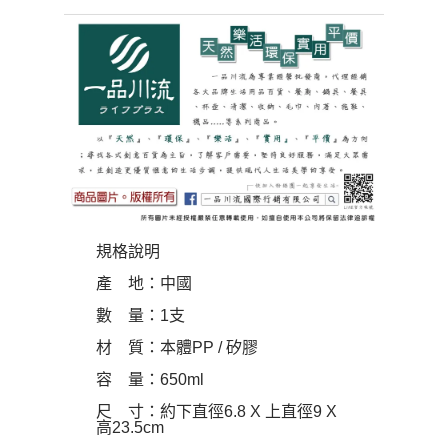
規格說明
產 地：中國
數 量：1支
材 質：本體PP / 矽膠
容 量：650ml
尺 寸：約下直徑6.8 X 上直徑9 X
高23.5cm