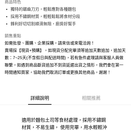
商品特色
6 期 0 利率 每期
NT$16
21家銀行
合作金庫商業銀行
第一商業銀行
獨特的鋸齒刀刃，輕鬆應對各種麵包
華南商業銀行
彰化商業銀行
12 期 0 利率 每期
NT$8
21家銀行
合作金庫商業銀行
第一商業銀行
採用不鏽鋼材質，輕輕鬆鬆將食材分段
上海商業儲蓄銀行
台北富邦商業銀行
華南商業銀行
彰化商業銀行
合作金庫商業銀行
第一商業銀行
超商取貨付款
國泰世華商業銀行
兆豐國際商業銀行
鋒利好切切割順滑無阻，廚房好幫手
上海商業儲蓄銀行
台北富邦商業銀行
華南商業銀行
彰化商業銀行
臺灣中小企業銀行
台中商業銀行
國泰世華商業銀行
兆豐國際商業銀行
LINE Pay
上海商業儲蓄銀行
台北富邦商業銀行
銷售重點
匯豐（台灣）商業銀行
華泰商業銀行
臺灣中小企業銀行
台中商業銀行
國泰世華商業銀行
兆豐國際商業銀行
聯邦商業銀行
遠東國際商業銀行
如需批發、團購、企業採購，請來信或來電洽詢！
匯豐（台灣）商業銀行
華泰商業銀行
Apple Pay
臺灣中小企業銀行
台中商業銀行
元大商業銀行
永豐商業銀行
賣場採【現貨+預購】，如現貨分配完畢須等追加天數追加，追加天
聯邦商業銀行
遠東國際商業銀行
匯豐（台灣）商業銀行
華泰商業銀行
玉山商業銀行
星展（台灣）商業銀行
街口支付
元大商業銀行
永豐商業銀行
數：7~25天(不含假日與配送時間)，若有急件處理請與客服人員做
聯邦商業銀行
遠東國際商業銀行
台新國際商業銀行
中國信託商業銀行
玉山商業銀行
星展（台灣）商業銀行
聯繫，如遇到商品斷貨追加不到貨延遲出貨之情形，我們會在第一
元大商業銀行
永豐商業銀行
台灣樂天信用卡公司
悠遊付
台新國際商業銀行
中國信託商業銀行
玉山商業銀行
星展（台灣）商業銀行
時間通知買家，協助我們取消訂單或更換其他商品，謝謝！
台灣樂天信用卡公司
台新國際商業銀行
中國信託商業銀行
全盈+PAY
台灣樂天信用卡公司
AFTEE先享後付
相關說明
詳細說明
相關推薦
【關於「AFTEE先享後付」】
ATM付款
AFTEE先享後付是「在收到商品之後才付款」的支付方式。 讓您購物簡單
便利好安心！
貨到付款
１．簡單：不需註冊會員、不需綁卡、不需儲值。
適用於麵包土司等食材處理，採用不鏽鋼
２．便利：只要手機號碼，簡訊認證，即可結帳。
材質，不易生鏽， 使用完畢，用水輕輕沖
３．安心：先確認商品／服務後，再付款。