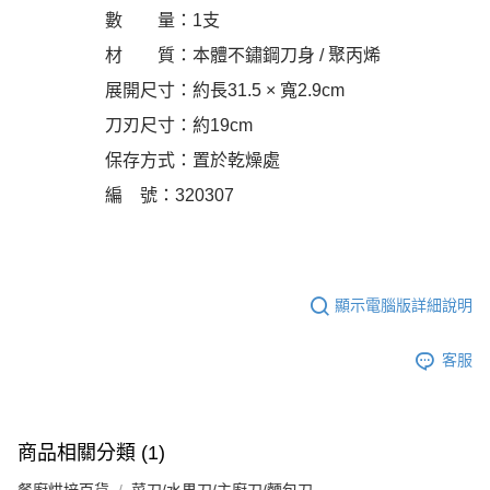
數 量：1支
材 質：本體不鏽鋼刀身 / 聚丙烯
展開尺寸：約長31.5 × 寬2.9cm
刀刃尺寸：約19cm
保存方式：置於乾燥處
編 號：320307
顯示電腦版詳細說明
客服
商品相關分類 (1)
餐廚烘培百貨
菜刀/水果刀/主廚刀/麵包刀