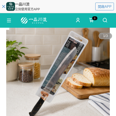
一品川流
開啟APP
立刻使用官方APP
0
1
/
3