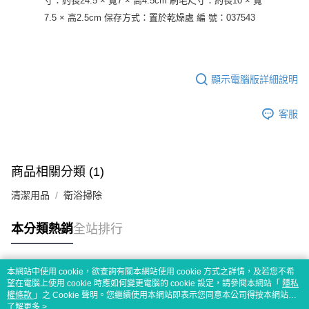
寸：約長24.5 × 寬7 × 高4.5cm 刷毛尺寸：約長10 × 寬
7.5 × 高2.5cm 保存方式：置於乾燥處 編 號：037543
顯示電腦版詳細說明
客服
商品相關分類 (1)
清潔用品
衛浴掃除
本分類熱銷
全站排行
本網站中使用 cookie，欲查詢有關本網站使用 cookie 方式之詳情，及若您不希
熱門標籤
望在電腦上使用 cookie 時應如何變更電腦的 cookie 設定，請參閱本網站「
隱私
權條款
」之 Cookie 聲明。您繼續使用本網站即表示您同意本公司得按本網站使
用條款之 Cookie 聲明使用 cookie。
了解更多 >