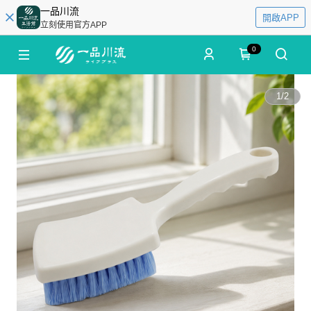
一品川流
開啟APP
立刻使用官方APP
0
1
/
2