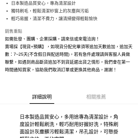
日本製造品質安心，專為清潔設計
華南商業銀行
彰化商業銀行
12 期 0 利率 每期
NT$8
21家銀行
合作金庫商業銀行
第一商業銀行
獨特刷毛，輕鬆清潔紗窗上的灰塵與污垢
上海商業儲蓄銀行
台北富邦商業銀行
華南商業銀行
彰化商業銀行
合作金庫商業銀行
第一商業銀行
超商取貨付款
國泰世華商業銀行
兆豐國際商業銀行
輕巧易握，清潔不費力，讓清掃變得輕鬆愉快
上海商業儲蓄銀行
台北富邦商業銀行
華南商業銀行
彰化商業銀行
臺灣中小企業銀行
台中商業銀行
國泰世華商業銀行
兆豐國際商業銀行
LINE Pay
上海商業儲蓄銀行
台北富邦商業銀行
銷售重點
匯豐（台灣）商業銀行
華泰商業銀行
臺灣中小企業銀行
台中商業銀行
國泰世華商業銀行
兆豐國際商業銀行
聯邦商業銀行
遠東國際商業銀行
如需批發、團購、企業採購，請來信或來電洽詢！
匯豐（台灣）商業銀行
華泰商業銀行
Apple Pay
臺灣中小企業銀行
台中商業銀行
元大商業銀行
永豐商業銀行
賣場採【現貨+預購】，如現貨分配完畢須等追加天數追加，追加天
聯邦商業銀行
遠東國際商業銀行
匯豐（台灣）商業銀行
華泰商業銀行
玉山商業銀行
星展（台灣）商業銀行
街口支付
元大商業銀行
永豐商業銀行
數：7~25天(不含假日與配送時間)，若有急件處理請與客服人員做
聯邦商業銀行
遠東國際商業銀行
台新國際商業銀行
中國信託商業銀行
玉山商業銀行
星展（台灣）商業銀行
聯繫，如遇到商品斷貨追加不到貨延遲出貨之情形，我們會在第一
元大商業銀行
永豐商業銀行
台灣樂天信用卡公司
悠遊付
台新國際商業銀行
中國信託商業銀行
玉山商業銀行
星展（台灣）商業銀行
時間通知買家，協助我們取消訂單或更換其他商品，謝謝！
台灣樂天信用卡公司
台新國際商業銀行
中國信託商業銀行
全盈+PAY
台灣樂天信用卡公司
AFTEE先享後付
相關說明
詳細說明
相關推薦
【關於「AFTEE先享後付」】
ATM付款
AFTEE先享後付是「在收到商品之後才付款」的支付方式。 讓您購物簡單
便利好安心！
日本製造品質安心，多用途專為清潔設計，角
貨到付款
１．簡單：不需註冊會員、不需綁卡、不需儲值。
２．便利：只要手機號碼，簡訊認證，即可結帳。
度設計輕鬆刷洗，輕巧耐用好握好洗，特殊刷
３．安心：先確認商品／服務後，再付款。
面設計灰塵髒污輕鬆清潔，吊孔設計，可懸掛
運送方式