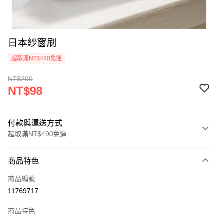
日本紗窗刷
超取滿NT$490免運
NT$200
NT$98
付款與運送方式
超取滿NT$490免運
付款方式
商品特色
信用卡一次付款
商品編號
信用卡分期付款
11769717
3 期 0 利率 每期
NT$32
21家銀行
商品特色
6 期 0 利率 每期
NT$16
21家銀行
合作金庫商業銀行
第一商業銀行