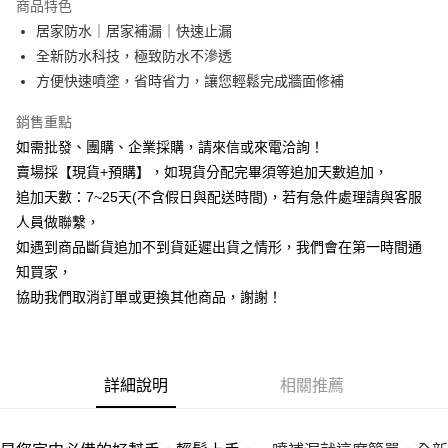
商品特色
6 期 0 利率 每期
NT$49
21家銀行
合作金庫商業銀行
第一商業銀行
居家防水｜居家補漏｜快速止漏
華南商業銀行
彰化商業銀行
12 期 0 利率 每期
NT$24
21家銀行
合作金庫商業銀行
第一商業銀行
全新防水科技，極致防水不滲透
上海商業儲蓄銀行
台北富邦商業銀行
華南商業銀行
彰化商業銀行
合作金庫商業銀行
第一商業銀行
超商取貨付款
國泰世華商業銀行
兆豐國際商業銀行
方便快速噴塗，省時省力，讓您輕鬆完成牆面修補
上海商業儲蓄銀行
台北富邦商業銀行
華南商業銀行
彰化商業銀行
臺灣中小企業銀行
台中商業銀行
國泰世華商業銀行
兆豐國際商業銀行
LINE Pay
上海商業儲蓄銀行
台北富邦商業銀行
銷售重點
匯豐（台灣）商業銀行
華泰商業銀行
臺灣中小企業銀行
台中商業銀行
國泰世華商業銀行
兆豐國際商業銀行
聯邦商業銀行
遠東國際商業銀行
如需批發、團購、企業採購，請來信或來電洽詢！
匯豐（台灣）商業銀行
華泰商業銀行
Apple Pay
臺灣中小企業銀行
台中商業銀行
元大商業銀行
永豐商業銀行
賣場採【現貨+預購】，如現貨分配完畢須等追加天數追加，
聯邦商業銀行
遠東國際商業銀行
匯豐（台灣）商業銀行
華泰商業銀行
玉山商業銀行
星展（台灣）商業銀行
街口支付
元大商業銀行
永豐商業銀行
追加天數：7~25天(不含假日與配送時間)，若有急件處理請與客服
聯邦商業銀行
遠東國際商業銀行
台新國際商業銀行
中國信託商業銀行
玉山商業銀行
星展（台灣）商業銀行
人員做聯繫，
元大商業銀行
永豐商業銀行
台灣樂天信用卡公司
悠遊付
台新國際商業銀行
中國信託商業銀行
玉山商業銀行
星展（台灣）商業銀行
如遇到商品斷貨追加不到貨延遲出貨之情形，我們會在第一時間通
台灣樂天信用卡公司
台新國際商業銀行
中國信託商業銀行
全盈+PAY
知買家，
台灣樂天信用卡公司
協助我們取消訂單或更換其他商品，謝謝！
AFTEE先享後付
相關說明
【關於「AFTEE先享後付」】
ATM付款
AFTEE先享後付是「在收到商品之後才付款」的支付方式。 讓您購物簡單
詳細說明
相關推薦
便利好安心！
貨到付款
１．簡單：不需註冊會員、不需綁卡、不需儲值。
２．便利：只要手機號碼，簡訊認證，即可結帳。
３．安心：先確認商品／服務後，再付款。