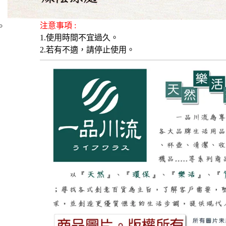
注意事項 :
1.使用時間不宜過久
。
2.
若有不適，請停止使用。