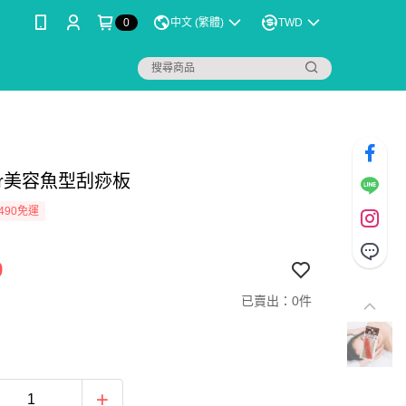
0
中文 (繁體)
TWD
jour美容魚型刮痧板
490免運
9
已賣出：0件