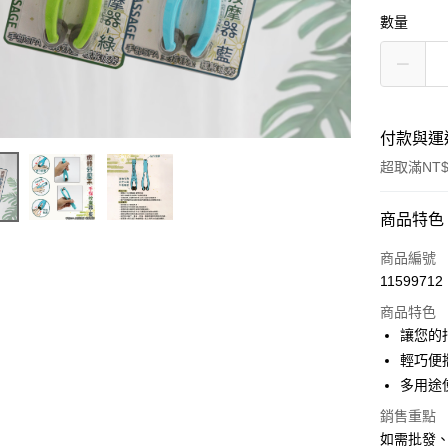
數量
付款與運
超取滿NT$
付款方式
商品特色
信用卡一
商品編號
11599712
信用卡分
商品特色
3 期 
讓您的
6 期 
合作金
輕巧便
華南商
12 期
多用途
合作金
上海商
華南商
合作金
銷售重點
超商取貨
國泰世
上海商
華南商
如需批發
臺灣中