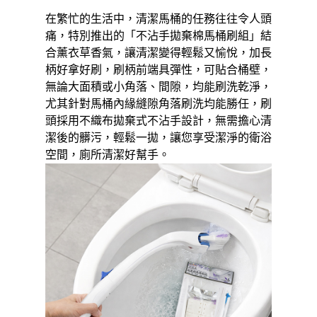
３．安心：先確認商品／服務後，再付款。
在繁忙的生活中，清潔馬桶的任務往往令人頭
運送方式
痛，特別推出的「不沾手拋棄棉馬桶刷組」結
【「AFTEE先享後付」結帳流程】
全家取貨付款三天後到
１．於結帳方式選擇「AFTEE先享後付」後，將跳轉至「AFTEE先享後付」
合薰衣草香氣，讓清潔變得輕鬆又愉悅，加長
每筆NT$60，滿NT$490(含以上)免運費
結帳頁面，進行簡訊認證並確認金額後，即可完成結帳。
柄好拿好刷，刷柄前端具彈性，可貼合桶壁，
２．訂單成立數日內，您將收到繳費通知簡訊。
無論大面積或小角落、間隙，均能刷洗乾淨，
全家離島取貨付款
３．收到繳費通知簡訊後14天內，點擊此簡訊中的連結，可透過四大超商／
ATM／網路銀行／等多元方式進行付款，方視為交易完成。
尤其針對馬桶內緣縫隙角落刷洗均能勝任，刷
每筆NT$100，滿NT$1,000(含以上)免運費
※ 請注意：結帳手續完成當下不需立刻繳費，但若您需要取消訂單，請聯絡
頭採用不織布拋棄式不沾手設計，無需擔心清
購買商品的店家。未經商家同意取消之訂單仍視為有效，需透過AFTEE先享
付款後全家取貨
潔後的髒污，輕鬆一拋，讓您享受潔淨的衛浴
後付繳納相關費用。
每筆NT$60，滿NT$490(含以上)免運費
※ 交易是否成功請以「AFTEE先享後付 」之結帳頁面顯示為準，若有關於
空間，廁所清潔好幫手。
是否繳費成功／繳費後需取消欲退款等相關疑問，請聯繫「AFTEE先享後付
客戶支援中心」
https://netprotections.freshdesk.com/support/home
7-11取貨付款三天
每筆NT$60，滿NT$490(含以上)免運費
【注意事項】
１．透過由恩沛科技股份有限公司提供之「AFTEE先享後付」服務完成之交
7-11離島取貨付款
易，需依本服務之必要範圍內提供個人資料，並將交易相關給付款項請求債
權轉讓予恩沛科技股份有限公司。
每筆NT$100，滿NT$1,000(含以上)免運費
２．關於個人資料處理事宜，請瀏覽以下網址：
https://aftee.tw/terms/#terms3
付款後7-11取貨
３．未成年的使用者請事先徵得法定代理人或監護人之同意方可使用
每筆NT$60，滿NT$490(含以上)免運費
「AFTEE先享後付」，若未經同意申辦者引起之損失，本公司不負相關責
任。
本島宅配1~2天後到