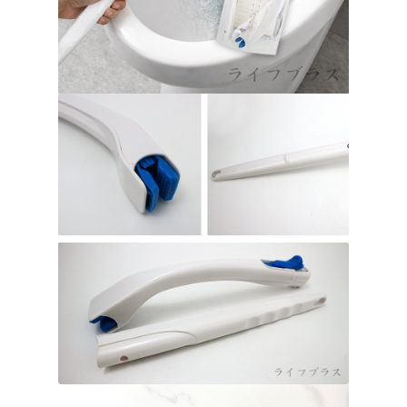
４．使用「AFTEE先享後付」時，將依據個別帳號之用戶狀況，依本公司即
時審查核予不同之上限額度；若仍有額度不足之情形，本公司將視審查結果
每筆NT$80，滿NT$490(含以上)免運費
請求用戶進行身份認證。
５．嚴禁一人註冊多個帳號或使用他人資訊註冊。若發現惡意使用之情形，
貨到付款
恩沛科技股份有限公司將有權停止該用戶之使用額度並採取法律行動。
每筆NT$150，滿NT$3,000(含以上)免運費