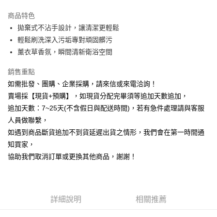
3 期 0 利率 每期
NT$199
21家銀行
商品特色
6 期 0 利率 每期
NT$99
21家銀行
合作金庫商業銀行
第一商業銀行
拋棄式不沾手設計，讓清潔更輕鬆
華南商業銀行
彰化商業銀行
12 期 0 利率 每期
NT$49
21家銀行
合作金庫商業銀行
第一商業銀行
輕鬆刷洗深入污垢專對頑固髒污
上海商業儲蓄銀行
台北富邦商業銀行
華南商業銀行
彰化商業銀行
合作金庫商業銀行
第一商業銀行
超商取貨付款
國泰世華商業銀行
兆豐國際商業銀行
薰衣草香氛，瞬間清新衛浴空間
上海商業儲蓄銀行
台北富邦商業銀行
華南商業銀行
彰化商業銀行
臺灣中小企業銀行
台中商業銀行
國泰世華商業銀行
兆豐國際商業銀行
LINE Pay
上海商業儲蓄銀行
台北富邦商業銀行
銷售重點
匯豐（台灣）商業銀行
華泰商業銀行
臺灣中小企業銀行
台中商業銀行
國泰世華商業銀行
兆豐國際商業銀行
聯邦商業銀行
遠東國際商業銀行
如需批發、團購、企業採購，請來信或來電洽詢！
匯豐（台灣）商業銀行
華泰商業銀行
Apple Pay
臺灣中小企業銀行
台中商業銀行
元大商業銀行
永豐商業銀行
賣場採【現貨+預購】，如現貨分配完畢須等追加天數追加，
聯邦商業銀行
遠東國際商業銀行
匯豐（台灣）商業銀行
華泰商業銀行
玉山商業銀行
星展（台灣）商業銀行
街口支付
元大商業銀行
永豐商業銀行
追加天數：7~25天(不含假日與配送時間)，若有急件處理請與客服
聯邦商業銀行
遠東國際商業銀行
台新國際商業銀行
中國信託商業銀行
玉山商業銀行
星展（台灣）商業銀行
人員做聯繫，
元大商業銀行
永豐商業銀行
台灣樂天信用卡公司
悠遊付
台新國際商業銀行
中國信託商業銀行
玉山商業銀行
星展（台灣）商業銀行
如遇到商品斷貨追加不到貨延遲出貨之情形，我們會在第一時間通
台灣樂天信用卡公司
台新國際商業銀行
中國信託商業銀行
全盈+PAY
知買家，
台灣樂天信用卡公司
協助我們取消訂單或更換其他商品，謝謝！
AFTEE先享後付
相關說明
【關於「AFTEE先享後付」】
ATM付款
AFTEE先享後付是「在收到商品之後才付款」的支付方式。 讓您購物簡單
詳細說明
相關推薦
便利好安心！
貨到付款
１．簡單：不需註冊會員、不需綁卡、不需儲值。
２．便利：只要手機號碼，簡訊認證，即可結帳。