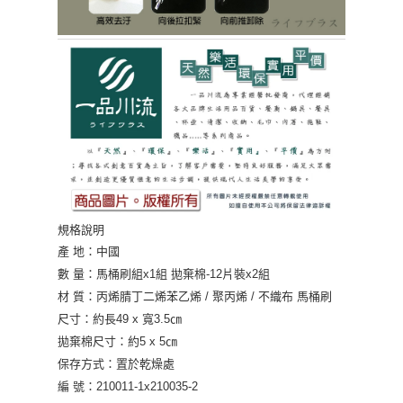
規格說明
產 地：中國
數 量：馬桶刷組x1組 拋棄棉-12片裝x2組
材 質：丙烯腈丁二烯苯乙烯 / 聚丙烯 / 不織布 馬桶刷
尺寸：約長49 x 寬3.5㎝
拋棄棉尺寸：約5 x 5㎝
保存方式：置於乾燥處
編 號：210011-1x210035-2