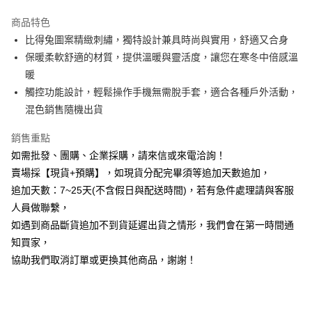
3 期 0 利率 每期
NT$92
21家銀行
商品特色
6 期 0 利率 每期
NT$46
21家銀行
合作金庫商業銀行
第一商業銀行
比得兔圖案精緻刺繡，獨特設計兼具時尚與實用，舒適又合身
華南商業銀行
彰化商業銀行
12 期 0 利率 每期
NT$23
21家銀行
合作金庫商業銀行
第一商業銀行
保暖柔軟舒適的材質，提供溫暖與靈活度，讓您在寒冬中倍感溫
上海商業儲蓄銀行
台北富邦商業銀行
華南商業銀行
彰化商業銀行
合作金庫商業銀行
第一商業銀行
超商取貨付款
國泰世華商業銀行
兆豐國際商業銀行
暖
上海商業儲蓄銀行
台北富邦商業銀行
華南商業銀行
彰化商業銀行
臺灣中小企業銀行
台中商業銀行
觸控功能設計，輕鬆操作手機無需脫手套，適合各種戶外活動，
國泰世華商業銀行
兆豐國際商業銀行
LINE Pay
上海商業儲蓄銀行
台北富邦商業銀行
匯豐（台灣）商業銀行
華泰商業銀行
臺灣中小企業銀行
台中商業銀行
混色銷售隨機出貨
國泰世華商業銀行
兆豐國際商業銀行
聯邦商業銀行
遠東國際商業銀行
匯豐（台灣）商業銀行
華泰商業銀行
Apple Pay
臺灣中小企業銀行
台中商業銀行
元大商業銀行
永豐商業銀行
銷售重點
聯邦商業銀行
遠東國際商業銀行
匯豐（台灣）商業銀行
華泰商業銀行
玉山商業銀行
星展（台灣）商業銀行
街口支付
元大商業銀行
永豐商業銀行
如需批發、團購、企業採購，請來信或來電洽詢！
聯邦商業銀行
遠東國際商業銀行
台新國際商業銀行
中國信託商業銀行
玉山商業銀行
星展（台灣）商業銀行
賣場採【現貨+預購】，如現貨分配完畢須等追加天數追加，
元大商業銀行
永豐商業銀行
台灣樂天信用卡公司
悠遊付
台新國際商業銀行
中國信託商業銀行
玉山商業銀行
星展（台灣）商業銀行
追加天數：7~25天(不含假日與配送時間)，若有急件處理請與客服
台灣樂天信用卡公司
台新國際商業銀行
中國信託商業銀行
全盈+PAY
人員做聯繫，
台灣樂天信用卡公司
如遇到商品斷貨追加不到貨延遲出貨之情形，我們會在第一時間通
AFTEE先享後付
知買家，
相關說明
協助我們取消訂單或更換其他商品，謝謝！
【關於「AFTEE先享後付」】
ATM付款
AFTEE先享後付是「在收到商品之後才付款」的支付方式。 讓您購物簡單
便利好安心！
貨到付款
１．簡單：不需註冊會員、不需綁卡、不需儲值。
２．便利：只要手機號碼，簡訊認證，即可結帳。