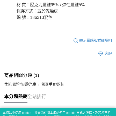
材 質：壓克力纖維95% / 彈性纖維5%
保存方式：置於乾燥處
編 號：186313混色
顯示電腦版詳細說明
客服
商品相關分類 (1)
休閒/露營/防曬/汽車
禦寒手套/頭枕
本分類熱銷
全站排行
本網站中使用 cookie，欲查詢有關本網站使用 cookie 方式之詳情，及若您不希