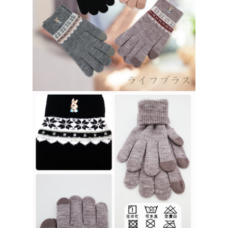
４．使用「AFTEE先享後付」時，將依據個別帳號之用戶狀況，依本公司即
時審查核予不同之上限額度；若仍有額度不足之情形，本公司將視審查結果
每筆NT$80，滿NT$490(含以上)免運費
請求用戶進行身份認證。
５．嚴禁一人註冊多個帳號或使用他人資訊註冊。若發現惡意使用之情形，
貨到付款
恩沛科技股份有限公司將有權停止該用戶之使用額度並採取法律行動。
每筆NT$150，滿NT$3,000(含以上)免運費