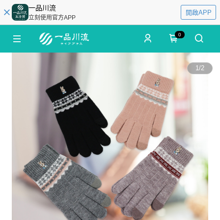
一品川流
開啟APP
立刻使用官方APP
0
1
/
2