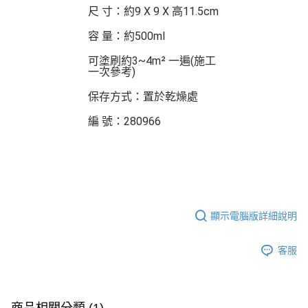
尺 寸：約9 X 9 X 高11.5cm
容 量：約500ml
可塗刷約3~4m² 一遍(施工
一次參考)
保存方式：置於乾燥處
編 號：280966
顯示電腦版詳細說明
客服