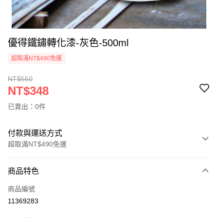
優得鐵鏽轉化漆-灰色-500ml
超取滿NT$490免運
NT$550
NT$348
已賣出：0件
付款與運送方式
超取滿NT$490免運
付款方式
商品特色
信用卡一次付款
商品編號
信用卡分期付款
11369283
3 期 0 利率 每期
NT$116
21家銀行