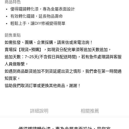
商品特色
6 期 0 利率 每期
NT$58
21家銀行
合作金庫商業銀行
第一商業銀行
優得鐵鏽轉化漆，專為金屬表面設計
華南商業銀行
彰化商業銀行
12 期 0 利率 每期
NT$29
21家銀行
合作金庫商業銀行
第一商業銀行
有效轉化鐵鏽，延長物品壽命
上海商業儲蓄銀行
台北富邦商業銀行
華南商業銀行
彰化商業銀行
合作金庫商業銀行
第一商業銀行
超商取貨付款
國泰世華商業銀行
兆豐國際商業銀行
輕鬆上手，讓DIY修補變得簡單
上海商業儲蓄銀行
台北富邦商業銀行
華南商業銀行
彰化商業銀行
臺灣中小企業銀行
台中商業銀行
國泰世華商業銀行
兆豐國際商業銀行
LINE Pay
上海商業儲蓄銀行
台北富邦商業銀行
銷售重點
匯豐（台灣）商業銀行
華泰商業銀行
臺灣中小企業銀行
台中商業銀行
國泰世華商業銀行
兆豐國際商業銀行
聯邦商業銀行
遠東國際商業銀行
如需批發、團購、企業採購，請來信或來電洽詢！
匯豐（台灣）商業銀行
華泰商業銀行
Apple Pay
臺灣中小企業銀行
台中商業銀行
元大商業銀行
永豐商業銀行
賣場採【現貨+預購】，如現貨分配完畢須等追加天數追加，
聯邦商業銀行
遠東國際商業銀行
匯豐（台灣）商業銀行
華泰商業銀行
玉山商業銀行
星展（台灣）商業銀行
街口支付
元大商業銀行
永豐商業銀行
追加天數：7~25天(不含假日與配送時間)，若有急件處理請與客服
聯邦商業銀行
遠東國際商業銀行
台新國際商業銀行
中國信託商業銀行
玉山商業銀行
星展（台灣）商業銀行
人員做聯繫，
元大商業銀行
永豐商業銀行
台灣樂天信用卡公司
悠遊付
台新國際商業銀行
中國信託商業銀行
玉山商業銀行
星展（台灣）商業銀行
如遇到商品斷貨追加不到貨延遲出貨之情形，我們會在第一時間通
台灣樂天信用卡公司
台新國際商業銀行
中國信託商業銀行
全盈+PAY
知買家，
台灣樂天信用卡公司
協助我們取消訂單或更換其他商品，謝謝！
AFTEE先享後付
相關說明
【關於「AFTEE先享後付」】
ATM付款
AFTEE先享後付是「在收到商品之後才付款」的支付方式。 讓您購物簡單
詳細說明
相關推薦
便利好安心！
貨到付款
１．簡單：不需註冊會員、不需綁卡、不需儲值。
２．便利：只要手機號碼，簡訊認證，即可結帳。
３．安心：先確認商品／服務後，再付款。