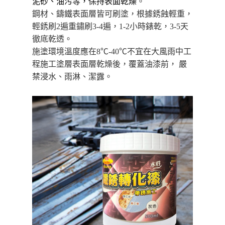
泥砂、油污等，保持表面乾燥
。
請求用戶進行身份認證。
鋼材、鑄鐵表面層皆可刷塗，根據銹蝕輕重，
５．嚴禁一人註冊多個帳號或使用他人資訊註冊。若發現惡意使用之情形，
貨到付款
恩沛科技股份有限公司將有權停止該用戶之使用額度並採取法律行動。
輕銹刷
2
遍重鏽刷
3-4
遍，
1-2
小時錶乾
，
3-5
天
每筆NT$150，滿NT$3,000(含以上)免運費
徹底乾透。
施塗環境溫度應在
8
℃
-40
℃不宜在大風雨中工
程施工塗層表面層乾燥後，覆蓋油漆前， 嚴
禁浸水、雨淋、潔露。