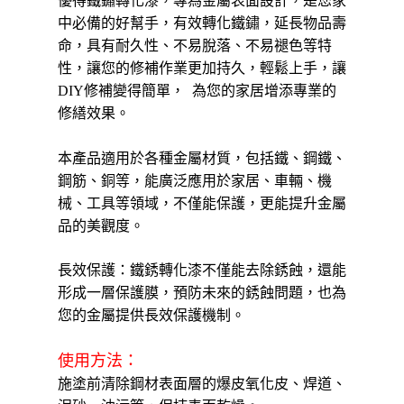
優得鐵鏽轉化漆，專為金屬表面設計
，
是您家
運送方式
中必備的好幫手，有效轉化鐵鏽，延長物品壽
【「AFTEE先享後付」結帳流程】
全家取貨付款三天後到
１．於結帳方式選擇「AFTEE先享後付」後，將跳轉至「AFTEE先享後付」
命，具有耐久性、不易脫落、不易褪色等特
每筆NT$60，滿NT$490(含以上)免運費
結帳頁面，進行簡訊認證並確認金額後，即可完成結帳。
性，讓您的修補作業更加持久，
輕鬆上手，讓
２．訂單成立數日內，您將收到繳費通知簡訊。
全家離島取貨付款
３．收到繳費通知簡訊後14天內，點擊此簡訊中的連結，可透過四大超商／
DIY修補變得簡單
，
為您的家居增添專業的
ATM／網路銀行／等多元方式進行付款，方視為交易完成。
修繕效果
。
每筆NT$100，滿NT$1,000(含以上)免運費
※ 請注意：結帳手續完成當下不需立刻繳費，但若您需要取消訂單，請聯絡
購買商品的店家。未經商家同意取消之訂單仍視為有效，需透過AFTEE先享
付款後全家取貨
後付繳納相關費用。
本產品適用於各種金屬材質，包括鐵、鋼鐵、
每筆NT$60，滿NT$490(含以上)免運費
※ 交易是否成功請以「AFTEE先享後付 」之結帳頁面顯示為準，若有關於
鋼筋、銅等，能廣泛應用於家居、車輛、機
是否繳費成功／繳費後需取消欲退款等相關疑問，請聯繫「AFTEE先享後付
械、工具等領域，不僅能保護，更能提升金屬
客戶支援中心」
https://netprotections.freshdesk.com/support/home
7-11取貨付款三天
品的美觀度。
每筆NT$60，滿NT$490(含以上)免運費
【注意事項】
１．透過由恩沛科技股份有限公司提供之「AFTEE先享後付」服務完成之交
7-11離島取貨付款
易，需依本服務之必要範圍內提供個人資料，並將交易相關給付款項請求債
長效保護：鐵銹轉化漆不僅能去除銹蝕，還能
權轉讓予恩沛科技股份有限公司。
每筆NT$100，滿NT$1,000(含以上)免運費
形成一層保護膜，預防未來的銹蝕問題，也為
２．關於個人資料處理事宜，請瀏覽以下網址：
您的金屬提供長效保護機制。
https://aftee.tw/terms/#terms3
付款後7-11取貨
３．未成年的使用者請事先徵得法定代理人或監護人之同意方可使用
每筆NT$60，滿NT$490(含以上)免運費
「AFTEE先享後付」，若未經同意申辦者引起之損失，本公司不負相關責
使用方法：
任。
本島宅配1~2天後到
４．使用「AFTEE先享後付」時，將依據個別帳號之用戶狀況，依本公司即
施塗前清除鋼材表面層的爆皮氧化皮、焊道、
時審查核予不同之上限額度；若仍有額度不足之情形，本公司將視審查結果
每筆NT$80，滿NT$490(含以上)免運費