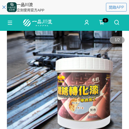
一品川流
開啟APP
立刻使用官方APP
0
1
/
2