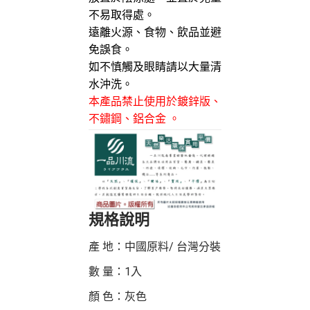
不易取得處。
遠離火源、食物、飲品並避
免誤食。
如不慎觸及眼睛請以大量清
水沖洗。
本產品禁止使用於鍍鋅版
、
不鏽鋼
、
鋁合金
。
規格說明
產 地：中國原料/ 台灣分裝
數 量：1入
顏 色：灰色