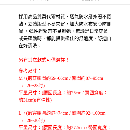
貨到付款
１．簡單：不需註冊會員、不需綁卡、不需儲值。
２．便利：只要手機號碼，簡訊認證，即可結帳。
３．安心：先確認商品／服務後，再付款。
採用高品質莫代爾材質，透氣防水層穿著不悶
運送方式
熱，立體版型不易夾臀，加大防水布安心防側
【「AFTEE先享後付」結帳流程】
全家取貨付款三天後到
１．於結帳方式選擇「AFTEE先享後付」後，將跳轉至「AFTEE先享後付」
漏 ，彈性鬆緊帶不易鬆弛，無論是日常穿著
每筆NT$60，滿NT$490(含以上)免運費
結帳頁面，進行簡訊認證並確認金額後，即可完成結帳。
或是運動時，都能提供極佳的舒適度，舒適自
２．訂單成立數日內，您將收到繳費通知簡訊。
全家離島取貨付款
３．收到繳費通知簡訊後14天內，點擊此簡訊中的連結，可透過四大超商／
在好清洗。
ATM／網路銀行／等多元方式進行付款，方視為交易完成。
每筆NT$100，滿NT$1,000(含以上)免運費
※ 請注意：結帳手續完成當下不需立刻繳費，但若您需要取消訂單，請聯絡
另有其它款式可供選擇！
購買商品的店家。未經商家同意取消之訂單仍視為有效，需透過AFTEE先享
付款後全家取貨
後付繳納相關費用。
參考尺寸：
每筆NT$60，滿NT$490(含以上)免運費
※ 交易是否成功請以「AFTEE先享後付 」之結帳頁面顯示為準，若有關於
是否繳費成功／繳費後需取消欲退款等相關疑問，請聯繫「AFTEE先享後付
M / (適穿腰圍約59~66cm / 臀圍約87~95cm
客戶支援中心」
https://netprotections.freshdesk.com/support/home
7-11取貨付款三天
/ 26~28吋)
每筆NT$60，滿NT$490(含以上)免運費
【注意事項】
平量尺寸：(腰圍長度：約25cm / 臀圍寬度：
１．透過由恩沛科技股份有限公司提供之「AFTEE先享後付」服務完成之交
約31cm)(有彈性)
7-11離島取貨付款
易，需依本服務之必要範圍內提供個人資料，並將交易相關給付款項請求債
權轉讓予恩沛科技股份有限公司。
每筆NT$100，滿NT$1,000(含以上)免運費
L / (適穿腰圍約67~74cm / 臀圍約92~100cm
２．關於個人資料處理事宜，請瀏覽以下網址：
https://aftee.tw/terms/#terms3
付款後7-11取貨
/ 28~30吋)
３．未成年的使用者請事先徵得法定代理人或監護人之同意方可使用
每筆NT$60，滿NT$490(含以上)免運費
平量尺寸：(腰圍長度：約27.5cm / 臀圍寬度：
「AFTEE先享後付」，若未經同意申辦者引起之損失，本公司不負相關責