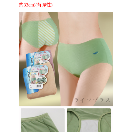
任。
約33cm)(有彈性)
本島宅配1~2天後到
４．使用「AFTEE先享後付」時，將依據個別帳號之用戶狀況，依本公司即
時審查核予不同之上限額度；若仍有額度不足之情形，本公司將視審查結果
每筆NT$80，滿NT$490(含以上)免運費
請求用戶進行身份認證。
５．嚴禁一人註冊多個帳號或使用他人資訊註冊。若發現惡意使用之情形，
外島宅配
恩沛科技股份有限公司將有權停止該用戶之使用額度並採取法律行動。
每筆NT$150，滿NT$3,000(含以上)免運費
貨到付款
每筆NT$150，滿NT$3,000(含以上)免運費