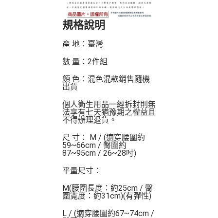
規格說明
產 地：臺灣
數 量：2件組
顏 色：混色混款銷售隨機
出貨
個人衛生用品一經拆封則無
法享有七天猶豫期之權益且
不得辦理退貨。
尺 寸： M / (適穿腰圍約
59~66cm / 臀圍約
87~95cm / 26~28吋)
平量尺寸：
M(腰圍長度：約25cm / 臀
圍寬度：約31cm)(有彈性)
L / (適穿腰圍約67~74cm /