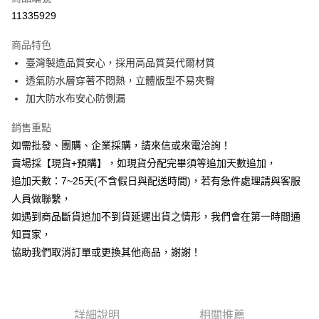
信用卡分期付款
11335929
3 期 0 利率 每期
NT$92
21家銀行
商品特色
6 期 0 利率 每期
NT$46
21家銀行
合作金庫商業銀行
第一商業銀行
臺灣製造品質安心，採用高品質莫代爾材質
華南商業銀行
彰化商業銀行
12 期 0 利率 每期
NT$23
21家銀行
合作金庫商業銀行
第一商業銀行
透氣防水層穿著不悶熱，立體版型不易夾臀
上海商業儲蓄銀行
台北富邦商業銀行
華南商業銀行
彰化商業銀行
合作金庫商業銀行
第一商業銀行
超商取貨付款
國泰世華商業銀行
兆豐國際商業銀行
加大防水布安心防側漏
上海商業儲蓄銀行
台北富邦商業銀行
華南商業銀行
彰化商業銀行
臺灣中小企業銀行
台中商業銀行
國泰世華商業銀行
兆豐國際商業銀行
LINE Pay
上海商業儲蓄銀行
台北富邦商業銀行
銷售重點
匯豐（台灣）商業銀行
華泰商業銀行
臺灣中小企業銀行
台中商業銀行
國泰世華商業銀行
兆豐國際商業銀行
聯邦商業銀行
遠東國際商業銀行
如需批發、團購、企業採購，請來信或來電洽詢！
匯豐（台灣）商業銀行
華泰商業銀行
Apple Pay
臺灣中小企業銀行
台中商業銀行
元大商業銀行
永豐商業銀行
賣場採【現貨+預購】，如現貨分配完畢須等追加天數追加，
聯邦商業銀行
遠東國際商業銀行
匯豐（台灣）商業銀行
華泰商業銀行
玉山商業銀行
星展（台灣）商業銀行
街口支付
元大商業銀行
永豐商業銀行
追加天數：7~25天(不含假日與配送時間)，若有急件處理請與客服
聯邦商業銀行
遠東國際商業銀行
台新國際商業銀行
中國信託商業銀行
玉山商業銀行
星展（台灣）商業銀行
人員做聯繫，
元大商業銀行
永豐商業銀行
台灣樂天信用卡公司
悠遊付
台新國際商業銀行
中國信託商業銀行
玉山商業銀行
星展（台灣）商業銀行
如遇到商品斷貨追加不到貨延遲出貨之情形，我們會在第一時間通
台灣樂天信用卡公司
台新國際商業銀行
中國信託商業銀行
全盈+PAY
知買家，
台灣樂天信用卡公司
協助我們取消訂單或更換其他商品，謝謝！
AFTEE先享後付
相關說明
【關於「AFTEE先享後付」】
ATM付款
AFTEE先享後付是「在收到商品之後才付款」的支付方式。 讓您購物簡單
詳細說明
相關推薦
便利好安心！