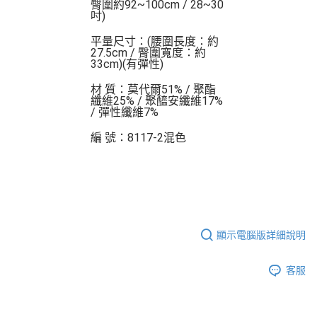
臀圍約92~100cm / 28~30
吋)
平量尺寸：(腰圍長度：約
27.5cm / 臀圍寬度：約
33cm)(有彈性)
材 質：莫代爾51% / 聚酯
纖維25% / 聚醯安纖維17%
/ 彈性纖維7%
編 號：8117-2混色
顯示電腦版詳細說明
客服