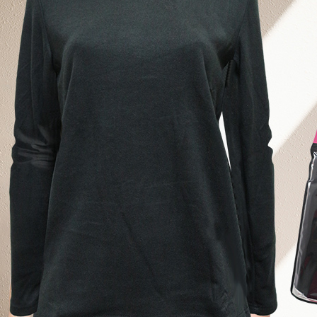
５．嚴禁
形，恩沛
外島宅配
動。
每筆NT$1
貨到付款
每筆NT$1