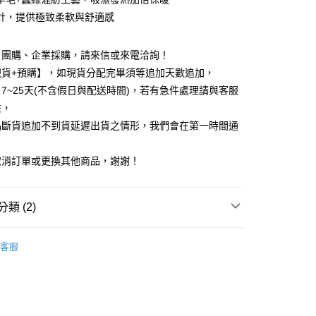
業銀行
彰化商業銀行
 0 利率 每期
NT$24
21家銀行
計，提供極致柔軟與舒適感
庫商業銀行
第一商業銀行
業儲蓄銀行
台北富邦商業銀行
業銀行
彰化商業銀行
庫商業銀行
第一商業銀行
付款
華商業銀行
兆豐國際商業銀行
業儲蓄銀行
台北富邦商業銀行
業銀行
彰化商業銀行
、團購、企業採購，請來信或來電洽詢！
小企業銀行
台中商業銀行
華商業銀行
兆豐國際商業銀行
業儲蓄銀行
台北富邦商業銀行
台灣）商業銀行
華泰商業銀行
現貨+預購】，如現貨分配完畢須等追加天數追加，
小企業銀行
台中商業銀行
華商業銀行
兆豐國際商業銀行
業銀行
遠東國際商業銀行
7~25天(不含假日與配送時間)，若有急件處理請與客服
台灣）商業銀行
華泰商業銀行
小企業銀行
台中商業銀行
業銀行
永豐商業銀行
業銀行
遠東國際商業銀行
繫，
台灣）商業銀行
華泰商業銀行
業銀行
星展（台灣）商業銀行
業銀行
永豐商業銀行
品斷貨追加不到貨延遲出貨之情形，我們會在第一時間通
業銀行
遠東國際商業銀行
際商業銀行
中國信託商業銀行
業銀行
星展（台灣）商業銀行
業銀行
永豐商業銀行
天信用卡公司
際商業銀行
中國信託商業銀行
業銀行
星展（台灣）商業銀行
取消訂單或更換其他商品，謝謝！
天信用卡公司
際商業銀行
中國信託商業銀行
天信用卡公司
享後付
類 (2)
FTEE先享後付」】
女性內衣/保暖內衣
先享後付是「在收到商品之後才付款」的支付方式。 讓您購物簡單
客服
心！
保暖系列
：不需註冊會員、不需綁卡、不需儲值。
：只要手機號碼，簡訊認證，即可結帳。
：先確認商品／服務後，再付款。