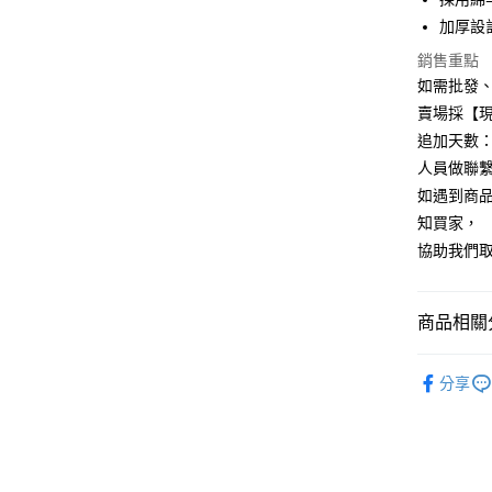
華南商
12 期
加厚設
合作金
上海商
華南商
合作金
銷售重點
超商取貨
國泰世
上海商
華南商
如需批發
臺灣中
國泰世
LINE Pay
上海商
匯豐（
賣場採【
臺灣中
國泰世
聯邦商
追加天數：
匯豐（
Apple Pay
臺灣中
元大商
聯邦商
人員做聯
匯豐（
玉山商
街口支付
元大商
如遇到商
聯邦商
台新國
玉山商
元大商
知買家，
台灣樂
悠遊付
台新國
玉山商
協助我們
台灣樂
台新國
全盈+PAY
台灣樂
AFTEE先
商品相關分
相關說明
【關於「A
內著/棉織
ATM付款
AFTEE
分享
便利好安
🔥heat!
貨到付款
１．簡單
２．便利
３．安心
運送方式