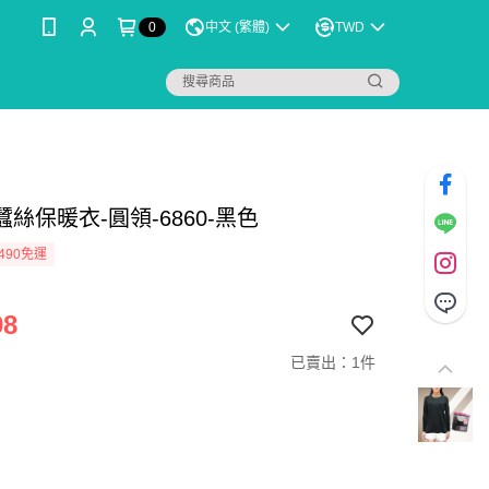
0
中文 (繁體)
TWD
絲保暖衣-圓領-6860-黑色
490免運
98
已賣出：1件