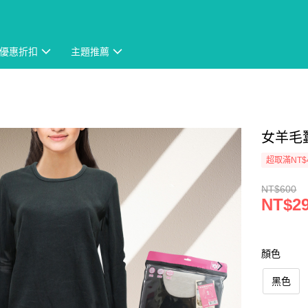
優惠折扣
主題推薦
女羊毛蠶
超取滿NT$
NT$600
NT$2
顏色
黑色