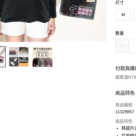
尺寸
M
數量
付款與運
超取滿NT$
付款方式
商品特色
信用卡一
商品編號
11329857
信用卡分
商品特色
3 期 
熱感升
6 期 
合作金
採用綿