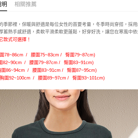
【「AFT
說明
相關推薦
１．於結帳
全家取貨
付」結帳
每筆NT$6
２．訂單
３．收到繳
的季節裡，保暖與舒適是每位女性的首要考量，冬季時尚穿搭，採用
／ATM／
全家離島
厚蓄熱手感舒適，柔軟平滑柔軟更蓬鬆，好穿好洗，讓您在寒風中依
※ 請注意
每筆NT$1
它款式可選擇！
絡購買商品
先享後付
付款後全
※ 交易是
78~86cm / 腰圍75~83cm / 臀圍79~87cm)
是否繳費成
每筆NT$6
付客戶支
82~90cm / 腰圍79~87cm / 臀圍83~91cm)
7-11取
圍86~94cm / 腰圍83~91cm / 臀圍87~95cm)
【注意事
每筆NT$6
胸圍92~100cm / 腰圍89~97cm / 臀圍93~101cm)
１．透過由
交易，需
7-11離
求債權轉
２．關於
每筆NT$1
https://aft
３．未成
付款後7-1
「AFTE
每筆NT$6
任。
４．使用「
本島宅配1
即時審查
結果請求
每筆NT$8