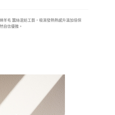
EE先享後付」結帳流程】
方式選擇「AFTEE先享後付」後，將跳轉至「AFTEE先享後
付款三天後到
頁面，進行簡訊認證並確認金額後，即可完成結帳。
0，滿NT$490(含以上)免運費
成立數日內，您將收到繳費通知簡訊。
費通知簡訊後14天內，點擊此簡訊中的連結，可透過四大超商
綿羊毛 蠶絲混紡工藝，吸濕發熱熱感升溫加倍保
網路銀行／等多元方式進行付款，方視為交易完成。
取貨付款
然自信優雅。
：結帳手續完成當下不需立刻繳費，但若您需要取消訂單，請聯
00，滿NT$1,000(含以上)免運費
的店家。未經商家同意取消之訂單仍視為有效，需透過AFTEE
繳納相關費用。
家取貨
否成功請以「AFTEE先享後付 」之結帳頁面顯示為準，若有關於
功／繳費後需取消欲退款等相關疑問，請聯繫「AFTEE先享後
0，滿NT$490(含以上)免運費
援中心」
https://netprotections.freshdesk.com/support/home
貨付款三天
項】
0，滿NT$490(含以上)免運費
恩沛科技股份有限公司提供之「AFTEE先享後付」服務完成之
依本服務之必要範圍內提供個人資料，並將交易相關給付款項請
島取貨付款
讓予恩沛科技股份有限公司。
個人資料處理事宜，請瀏覽以下網址：
00，滿NT$1,000(含以上)免運費
ee.tw/terms/#terms3
年的使用者請事先徵得法定代理人或監護人之同意方可使用
1取貨
E先享後付」，若未經同意申辦者引起之損失，本公司不負相關責
0，滿NT$490(含以上)免運費
AFTEE先享後付」時，將依據個別帳號之用戶狀況，依本公司
~2天後到
核予不同之上限額度；若仍有額度不足之情形，本公司將視審查
用戶進行身份認證。
0，滿NT$490(含以上)免運費