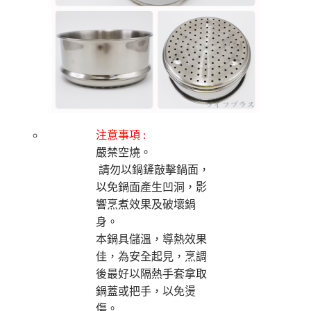
注意事項 :
嚴禁空燒。
請勿以鍋鏟敲擊鍋面，
以免鍋面產生凹洞，影
響烹煮效果及破壞鍋
身。
本鍋具儲溫，導熱效果
佳，為安全起見，烹調
後最好以隔熱手套拿取
鍋蓋或把手，以免燙
傷。