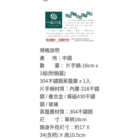
規格說明
產 地：中國
數 量： 片手鍋-16cm x
1組(附鍋蓋)
304不鏽鋼蒸籠層 x 1入
片手鍋材質：內層-316不鏽
鋼 / 複合金 / 導磁430不鏽
鋼 / 玻璃
蒸籠層材質：304不鏽鋼
尺 寸：單柄16cm
鍋身外徑尺寸：約17 X
34(含把) X 高10.5cm