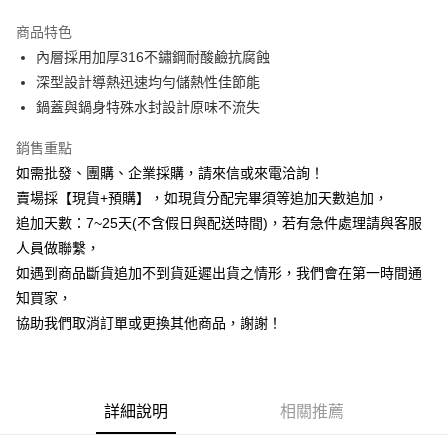
3 期 0 利率 每期
NT$429
21家銀行
商品特色
6 期 0 利率 每期
NT$214
21家銀行
合作金庫商業銀行
第一商業銀行
內層採用加厚316不鏽鋼耐酸鹼抗腐蝕
華南商業銀行
彰化商業銀行
12 期 0 利率 每期
NT$107
21家銀行
合作金庫商業銀行
第一商業銀行
深型設計導熱迅速均勻儲熱性佳節能
上海商業儲蓄銀行
台北富邦商業銀行
華南商業銀行
彰化商業銀行
合作金庫商業銀行
第一商業銀行
超商取貨付款
國泰世華商業銀行
兆豐國際商業銀行
鍋蓋與鍋身特殊水封設計原味不流失
上海商業儲蓄銀行
台北富邦商業銀行
華南商業銀行
彰化商業銀行
臺灣中小企業銀行
台中商業銀行
國泰世華商業銀行
兆豐國際商業銀行
LINE Pay
上海商業儲蓄銀行
台北富邦商業銀行
銷售重點
匯豐（台灣）商業銀行
華泰商業銀行
臺灣中小企業銀行
台中商業銀行
國泰世華商業銀行
兆豐國際商業銀行
聯邦商業銀行
遠東國際商業銀行
如需批發、團購、企業採購，請來信或來電洽詢！
匯豐（台灣）商業銀行
華泰商業銀行
Apple Pay
臺灣中小企業銀行
台中商業銀行
元大商業銀行
永豐商業銀行
賣場採【現貨+預購】，如現貨分配完畢須等追加天數追加，
聯邦商業銀行
遠東國際商業銀行
匯豐（台灣）商業銀行
華泰商業銀行
玉山商業銀行
星展（台灣）商業銀行
街口支付
元大商業銀行
永豐商業銀行
追加天數：7~25天(不含假日與配送時間)，若有急件處理請與客服
聯邦商業銀行
遠東國際商業銀行
台新國際商業銀行
中國信託商業銀行
玉山商業銀行
星展（台灣）商業銀行
人員做聯繫，
元大商業銀行
永豐商業銀行
台灣樂天信用卡公司
悠遊付
台新國際商業銀行
中國信託商業銀行
玉山商業銀行
星展（台灣）商業銀行
如遇到商品斷貨追加不到貨延遲出貨之情形，我們會在第一時間通
台灣樂天信用卡公司
台新國際商業銀行
中國信託商業銀行
全盈+PAY
知買家，
台灣樂天信用卡公司
協助我們取消訂單或更換其他商品，謝謝！
AFTEE先享後付
相關說明
【關於「AFTEE先享後付」】
ATM付款
AFTEE先享後付是「在收到商品之後才付款」的支付方式。 讓您購物簡單
詳細說明
相關推薦
便利好安心！
貨到付款
１．簡單：不需註冊會員、不需綁卡、不需儲值。
２．便利：只要手機號碼，簡訊認證，即可結帳。