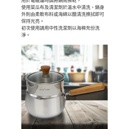
用於電磁爐時請將鍋底擦乾。
４．使用「AFTEE先享後付」時，將依據個別帳號之用戶狀況，依本公司即
時審查核予不同之上限額度；若仍有額度不足之情形，本公司將視審查結果
每筆NT$80，滿NT$490(含以上)免運費
使用菜瓜布及清潔劑於溫水中清洗，鍋身
請求用戶進行身份認證。
外則由柔軟布料或海綿以醋清洗擦拭即可
５．嚴禁一人註冊多個帳號或使用他人資訊註冊。若發現惡意使用之情形，
貨到付款
保持光亮。
恩沛科技股份有限公司將有權停止該用戶之使用額度並採取法律行動。
每筆NT$150，滿NT$3,000(含以上)免運費
初次使用請用中性洗潔劑以海棉充份洗
淨。