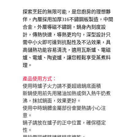
３．安心：先確認商品／服務後，再付款。
運送方式
探索烹飪的無限可能，是您廚房的理想夥
【「AFTEE先享後付」結帳流程】
全家取貨付款三天後到
伴，
內層
採用加厚
316不鏽鋼板製造
，
中間
１．於結帳方式選擇「AFTEE先享後付」後，將跳轉至「AFTEE先享後付」
每筆NT$60，滿NT$490(含以上)免運費
合金
，外層導磁不鏽鋼，鍋身內刻度設
結帳頁面，進行簡訊認證並確認金額後，即可完成結帳。
２．訂單成立數日內，您將收到繳費通知簡訊。
計，傳熱快速，導熱更均勻，深型設計只
全家離島取貨付款
３．收到繳費通知簡訊後14天內，點擊此簡訊中的連結，可透過四大超商／
需中小火即可達到抗黏性及不沾效果，具
ATM／網路銀行／等多元方式進行付款，方視為交易完成。
每筆NT$100，滿NT$1,000(含以上)免運費
※ 請注意：結帳手續完成當下不需立刻繳費，但若您需要取消訂單，請聯絡
高儲熱功能容易清洗，適用瓦斯爐、電磁
購買商品的店家。未經商家同意取消之訂單仍視為有效，需透過AFTEE先享
爐、電爐、陶瓷爐，讓您輕鬆享受蒸煮料
付款後全家取貨
後付繳納相關費用。
理。
每筆NT$60，滿NT$490(含以上)免運費
※ 交易是否成功請以「AFTEE先享後付 」之結帳頁面顯示為準，若有關於
是否繳費成功／繳費後需取消欲退款等相關疑問，請聯繫「AFTEE先享後付
客戶支援中心」
https://netprotections.freshdesk.com/support/home
7-11取貨付款三天
產品使用方式：
每筆NT$60，滿NT$490(含以上)免運費
使用時爐子火力請不要超過鍋底面積
【注意事項】
新鍋使用前先用豬油加熱或倒入熱牛奶煮
１．透過由恩沛科技股份有限公司提供之「AFTEE先享後付」服務完成之交
7-11離島取貨付款
易，需依本服務之必要範圍內提供個人資料，並將交易相關給付款項請求債
沸，抹拭鍋面，效果更好。
權轉讓予恩沛科技股份有限公司。
每筆NT$100，滿NT$1,000(含以上)免運費
使用中時鍋體金屬部份會變熱請小心注
２．關於個人資料處理事宜，請瀏覽以下網址：
意。
https://aftee.tw/terms/#terms3
付款後7-11取貨
３．未成年的使用者請事先徵得法定代理人或監護人之同意方可使用
鍋子請放在爐子的正中位置，確保穩定
每筆NT$60，滿NT$490(含以上)免運費
「AFTEE先享後付」，若未經同意申辦者引起之損失，本公司不負相關責
性。
任。
本島宅配1~2天後到