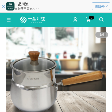
一品川流
開啟APP
立刻使用官方APP
0
1
/
6