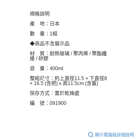
規格說明
產 地：日本
數 量：1組
◆商品不含展示品
材 質：耐熱玻璃 / 聚丙烯 / 聚酯纖
維 / 矽膠
容 量：400ml
整組尺寸：約上直徑11.5 × 下直徑8
× 16.5 (含把) x 高11.5cm (含蓋)
保存方式：置於乾燥處
編 號：091900
顯示電腦版詳細說明