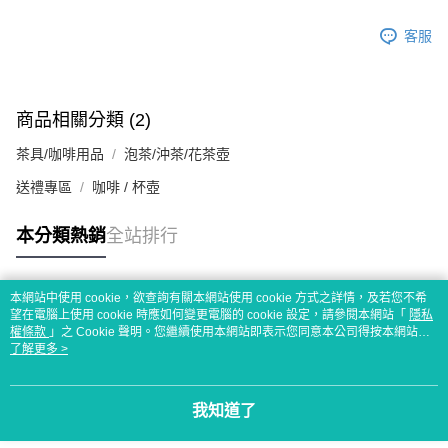
客服
商品相關分類 (2)
茶具/咖啡用品
泡茶/沖茶/花茶壺
送禮專區
咖啡 / 杯壺
本分類熱銷
全站排行
本網站中使用 cookie，欲查詢有關本網站使用 cookie 方式之詳情，及若您不希
熱門標籤
望在電腦上使用 cookie 時應如何變更電腦的 cookie 設定，請參閱本網站「
隱私
權條款
」之 Cookie 聲明。您繼續使用本網站即表示您同意本公司得按本網站使
用條款之 Cookie 聲明使用 cookie。
了解更多 >
我知道了