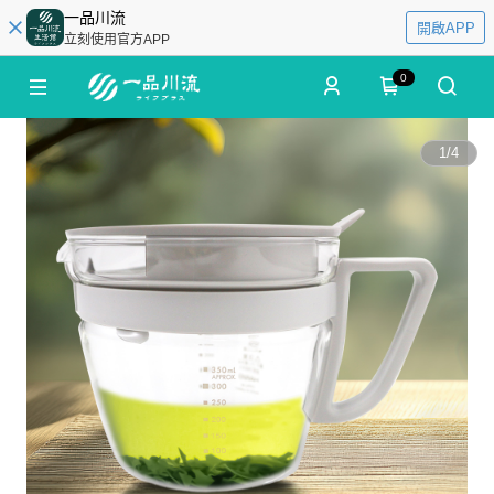
一品川流
開啟APP
立刻使用官方APP
0
1
/
4