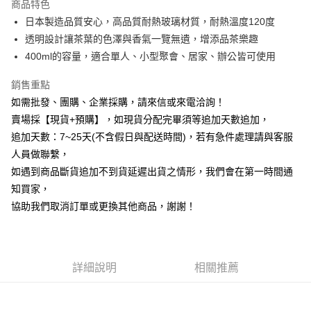
商品特色
6 期 0 利率 每期
NT$106
21家銀行
合作金庫商業銀行
第一商業銀行
日本製造品質安心，高品質耐熱玻璃材質，耐熱溫度120度
華南商業銀行
彰化商業銀行
12 期 0 利率 每期
NT$53
21家銀行
合作金庫商業銀行
第一商業銀行
透明設計讓茶葉的色澤與香氣一覽無遺，增添品茶樂趣
上海商業儲蓄銀行
台北富邦商業銀行
華南商業銀行
彰化商業銀行
合作金庫商業銀行
第一商業銀行
LINE Pay
國泰世華商業銀行
兆豐國際商業銀行
400ml的容量，適合單人、小型聚會、居家、辦公皆可使用
上海商業儲蓄銀行
台北富邦商業銀行
華南商業銀行
彰化商業銀行
臺灣中小企業銀行
台中商業銀行
國泰世華商業銀行
兆豐國際商業銀行
Apple Pay
上海商業儲蓄銀行
台北富邦商業銀行
銷售重點
匯豐（台灣）商業銀行
華泰商業銀行
臺灣中小企業銀行
台中商業銀行
國泰世華商業銀行
兆豐國際商業銀行
聯邦商業銀行
遠東國際商業銀行
如需批發、團購、企業採購，請來信或來電洽詢！
匯豐（台灣）商業銀行
華泰商業銀行
街口支付
臺灣中小企業銀行
台中商業銀行
元大商業銀行
永豐商業銀行
賣場採【現貨+預購】，如現貨分配完畢須等追加天數追加，
聯邦商業銀行
遠東國際商業銀行
匯豐（台灣）商業銀行
華泰商業銀行
玉山商業銀行
星展（台灣）商業銀行
悠遊付
元大商業銀行
永豐商業銀行
追加天數：7~25天(不含假日與配送時間)，若有急件處理請與客服
聯邦商業銀行
遠東國際商業銀行
台新國際商業銀行
中國信託商業銀行
玉山商業銀行
星展（台灣）商業銀行
人員做聯繫，
元大商業銀行
永豐商業銀行
台灣樂天信用卡公司
全盈+PAY
台新國際商業銀行
中國信託商業銀行
玉山商業銀行
星展（台灣）商業銀行
如遇到商品斷貨追加不到貨延遲出貨之情形，我們會在第一時間通
台灣樂天信用卡公司
台新國際商業銀行
中國信託商業銀行
AFTEE先享後付
知買家，
台灣樂天信用卡公司
相關說明
協助我們取消訂單或更換其他商品，謝謝！
【關於「AFTEE先享後付」】
ATM付款
AFTEE先享後付是「在收到商品之後才付款」的支付方式。 讓您購物簡單
便利好安心！
貨到付款
１．簡單：不需註冊會員、不需綁卡、不需儲值。
２．便利：只要手機號碼，簡訊認證，即可結帳。
詳細說明
相關推薦
３．安心：先確認商品／服務後，再付款。
運送方式
【「AFTEE先享後付」結帳流程】
本島宅配1~2天後到