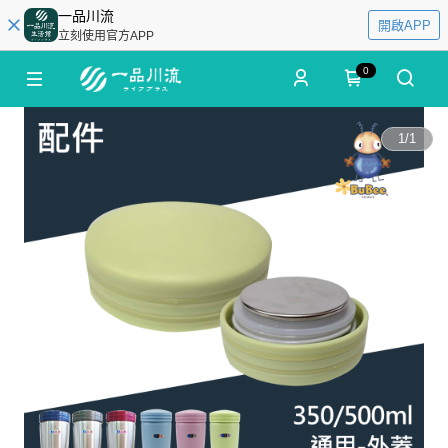
一品川流
開啟APP
立刻使用官方APP
0
1
/
1