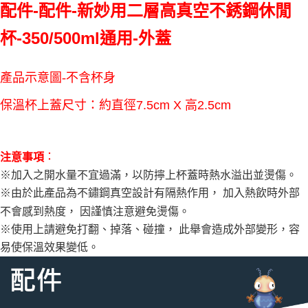
AFTEE先享後付是「在收到商品之後才付款」的支付方式。 讓您購物簡單
配件-
配件-新妙用二層高真空不銹鋼休閒
便利好安心！
貨到付款
１．簡單：不需註冊會員、不需綁卡、不需儲值。
杯-350/500ml通用-外蓋
２．便利：只要手機號碼，簡訊認證，即可結帳。
３．安心：先確認商品／服務後，再付款。
運送方式
【「AFTEE先享後付」結帳流程】
產品示意圖-不含杯身
全家取貨付款三天後到
１．於結帳方式選擇「AFTEE先享後付」後，將跳轉至「AFTEE先享後付」
每筆NT$60，滿NT$490(含以上)免運費
結帳頁面，進行簡訊認證並確認金額後，即可完成結帳。
保溫杯上蓋尺寸：約直徑7.5
cm
X 高2.5cm
２．訂單成立數日內，您將收到繳費通知簡訊。
全家離島取貨付款
３．收到繳費通知簡訊後14天內，點擊此簡訊中的連結，可透過四大超商／
ATM／網路銀行／等多元方式進行付款，方視為交易完成。
每筆NT$100，滿NT$1,000(含以上)免運費
※ 請注意：結帳手續完成當下不需立刻繳費，但若您需要取消訂單，請聯絡
：
注意事項
購買商品的店家。未經商家同意取消之訂單仍視為有效，需透過AFTEE先享
付款後全家取貨
※加入之開水量不宜過滿，以防擰上杯蓋時熱水溢出並燙傷。
後付繳納相關費用。
每筆NT$60，滿NT$490(含以上)免運費
※ 交易是否成功請以「AFTEE先享後付 」之結帳頁面顯示為準，若有關於
※由於此產品為不鏽鋼真空設計有隔熱作用， 加入熱飲時外部
是否繳費成功／繳費後需取消欲退款等相關疑問，請聯繫「AFTEE先享後付
不會感到熱度， 因謹慎注意避免燙傷。
客戶支援中心」
https://netprotections.freshdesk.com/support/home
7-11取貨付款三天
※使用上請避免打翻、掉落、碰撞， 此舉會造成外部變形，容
每筆NT$60，滿NT$490(含以上)免運費
【注意事項】
易使保溫效果變低。
１．透過由恩沛科技股份有限公司提供之「AFTEE先享後付」服務完成之交
7-11離島取貨付款
易，需依本服務之必要範圍內提供個人資料，並將交易相關給付款項請求債
權轉讓予恩沛科技股份有限公司。
每筆NT$100，滿NT$1,000(含以上)免運費
２．關於個人資料處理事宜，請瀏覽以下網址：
https://aftee.tw/terms/#terms3
付款後7-11取貨