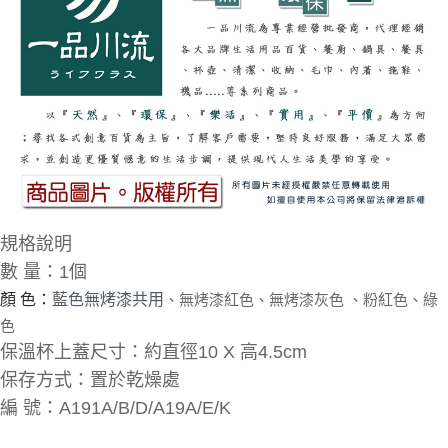
規格說明
數 量：1個
、
無烤漆
紅色、
無烤漆
灰色
、粉紅色
、綠
顏 色：
藍色無烤漆共用
色
保溫杯上蓋尺寸：約直徑10 X 高4.5cm
保存方式：置於乾燥處
編 號：
A191A/B/D/A19A/E/K