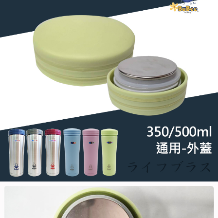
３．未成年的使用者請事先徵得法定代理人或監護人之同意方可使用
每筆NT$60，滿NT$490(含以上)免運費
「AFTEE先享後付」，若未經同意申辦者引起之損失，本公司不負相關責
任。
本島宅配1~2天後到
４．使用「AFTEE先享後付」時，將依據個別帳號之用戶狀況，依本公司即
時審查核予不同之上限額度；若仍有額度不足之情形，本公司將視審查結果
每筆NT$80，滿NT$490(含以上)免運費
請求用戶進行身份認證。
５．嚴禁一人註冊多個帳號或使用他人資訊註冊。若發現惡意使用之情形，
貨到付款
恩沛科技股份有限公司將有權停止該用戶之使用額度並採取法律行動。
每筆NT$150，滿NT$3,000(含以上)免運費