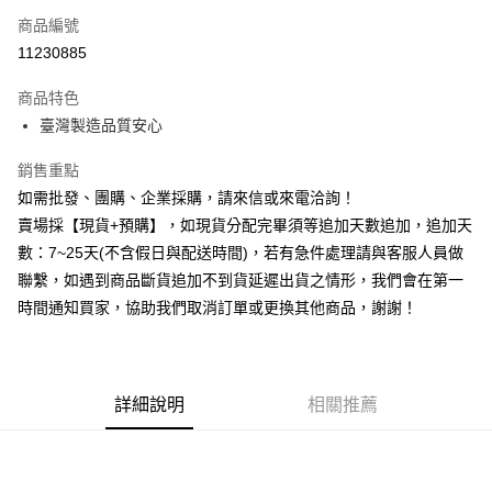
商品編號
信用卡分期付款
11230885
3 期 0 利率 每期
NT$43
21家銀行
商品特色
6 期 0 利率 每期
NT$21
21家銀行
合作金庫商業銀行
第一商業銀行
臺灣製造品質安心
華南商業銀行
彰化商業銀行
12 期 0 利率 每期
NT$10
21家銀行
合作金庫商業銀行
第一商業銀行
上海商業儲蓄銀行
台北富邦商業銀行
華南商業銀行
彰化商業銀行
銷售重點
合作金庫商業銀行
第一商業銀行
超商取貨付款
國泰世華商業銀行
兆豐國際商業銀行
上海商業儲蓄銀行
台北富邦商業銀行
華南商業銀行
彰化商業銀行
如需批發、團購、企業採購，請來信或來電洽詢！
臺灣中小企業銀行
台中商業銀行
國泰世華商業銀行
兆豐國際商業銀行
LINE Pay
上海商業儲蓄銀行
台北富邦商業銀行
賣場採【現貨+預購】，如現貨分配完畢須等追加天數追加，追加天
匯豐（台灣）商業銀行
華泰商業銀行
臺灣中小企業銀行
台中商業銀行
國泰世華商業銀行
兆豐國際商業銀行
聯邦商業銀行
遠東國際商業銀行
數：7~25天(不含假日與配送時間)，若有急件處理請與客服人員做
匯豐（台灣）商業銀行
華泰商業銀行
Apple Pay
臺灣中小企業銀行
台中商業銀行
元大商業銀行
永豐商業銀行
聯繫，如遇到商品斷貨追加不到貨延遲出貨之情形，我們會在第一
聯邦商業銀行
遠東國際商業銀行
匯豐（台灣）商業銀行
華泰商業銀行
玉山商業銀行
星展（台灣）商業銀行
街口支付
元大商業銀行
永豐商業銀行
時間通知買家，協助我們取消訂單或更換其他商品，謝謝！
聯邦商業銀行
遠東國際商業銀行
台新國際商業銀行
中國信託商業銀行
玉山商業銀行
星展（台灣）商業銀行
元大商業銀行
永豐商業銀行
台灣樂天信用卡公司
悠遊付
台新國際商業銀行
中國信託商業銀行
玉山商業銀行
星展（台灣）商業銀行
台灣樂天信用卡公司
台新國際商業銀行
中國信託商業銀行
全盈+PAY
台灣樂天信用卡公司
詳細說明
相關推薦
AFTEE先享後付
相關說明
【關於「AFTEE先享後付」】
ATM付款