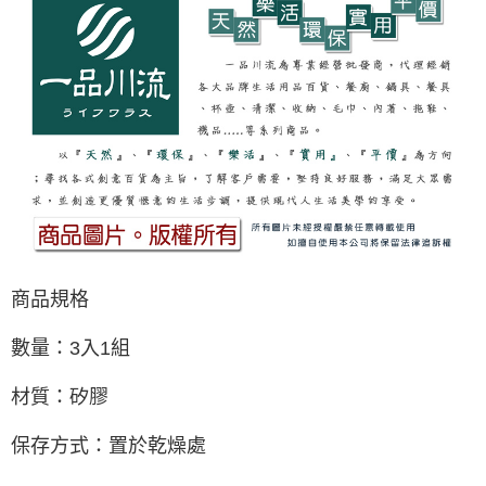
商品規格
數量：3入1組
材質
：
矽膠
保存方式
：
置於乾燥處