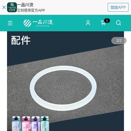
一品川流
開啟APP
立刻使用官方APP
0
1
/
2