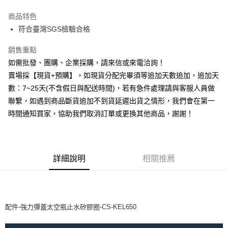
3 期 0 利率 每期
NT$32
21家銀行
商品特色
6 期 0 利率 每期
NT$16
21家銀行
合作金庫商業銀行
第一商業銀行
符合臺灣SGS檢驗合格
華南商業銀行
彰化商業銀行
12 期 0 利率 每期
NT$8
21家銀行
合作金庫商業銀行
第一商業銀行
上海商業儲蓄銀行
台北富邦商業銀行
華南商業銀行
彰化商業銀行
銷售重點
合作金庫商業銀行
第一商業銀行
超商取貨付款
國泰世華商業銀行
兆豐國際商業銀行
上海商業儲蓄銀行
台北富邦商業銀行
華南商業銀行
彰化商業銀行
如需批發、團購、企業採購，請來信或來電洽詢！
臺灣中小企業銀行
台中商業銀行
國泰世華商業銀行
兆豐國際商業銀行
LINE Pay
上海商業儲蓄銀行
台北富邦商業銀行
賣場採【現貨+預購】，如現貨分配完畢須等追加天數追加，追加天
匯豐（台灣）商業銀行
華泰商業銀行
臺灣中小企業銀行
台中商業銀行
國泰世華商業銀行
兆豐國際商業銀行
聯邦商業銀行
遠東國際商業銀行
數：7~25天(不含假日與配送時間)，若有急件處理請與客服人員做
匯豐（台灣）商業銀行
華泰商業銀行
Apple Pay
臺灣中小企業銀行
台中商業銀行
元大商業銀行
永豐商業銀行
聯繫，如遇到商品斷貨追加不到貨延遲出貨之情形，我們會在第一
聯邦商業銀行
遠東國際商業銀行
匯豐（台灣）商業銀行
華泰商業銀行
玉山商業銀行
星展（台灣）商業銀行
街口支付
元大商業銀行
永豐商業銀行
時間通知買家，協助我們取消訂單或更換其他商品，謝謝！
聯邦商業銀行
遠東國際商業銀行
台新國際商業銀行
中國信託商業銀行
玉山商業銀行
星展（台灣）商業銀行
元大商業銀行
永豐商業銀行
台灣樂天信用卡公司
悠遊付
台新國際商業銀行
中國信託商業銀行
玉山商業銀行
星展（台灣）商業銀行
台灣樂天信用卡公司
台新國際商業銀行
中國信託商業銀行
全盈+PAY
台灣樂天信用卡公司
詳細說明
相關推薦
AFTEE先享後付
相關說明
【關於「AFTEE先享後付」】
ATM付款
AFTEE先享後付是「在收到商品之後才付款」的支付方式。 讓您購物簡單
配件-強力彈蓋太空瓶止水矽膠圈-CS-KEL650
便利好安心！
貨到付款
１．簡單：不需註冊會員、不需綁卡、不需儲值。
２．便利：只要手機號碼，簡訊認證，即可結帳。