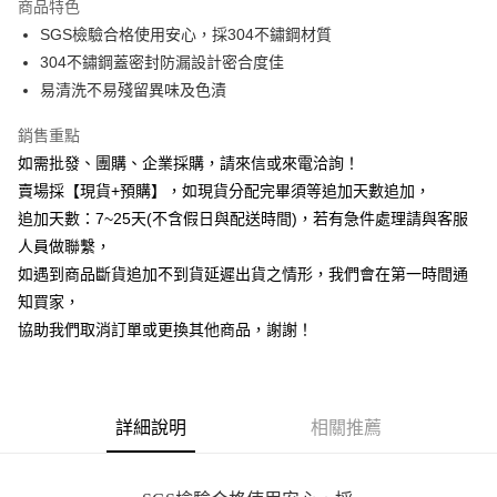
商品特色
6 期 0 利率 每期
NT$180
21家銀行
合作金庫商業銀行
第一商業銀行
SGS檢驗合格使用安心，採304不鏽鋼材質
華南商業銀行
彰化商業銀行
12 期 0 利率 每期
NT$90
21家銀行
合作金庫商業銀行
第一商業銀行
304不鏽鋼蓋密封防漏設計密合度佳
上海商業儲蓄銀行
台北富邦商業銀行
華南商業銀行
彰化商業銀行
合作金庫商業銀行
第一商業銀行
超商取貨付款
國泰世華商業銀行
兆豐國際商業銀行
易清洗不易殘留異味及色漬
上海商業儲蓄銀行
台北富邦商業銀行
華南商業銀行
彰化商業銀行
臺灣中小企業銀行
台中商業銀行
國泰世華商業銀行
兆豐國際商業銀行
LINE Pay
上海商業儲蓄銀行
台北富邦商業銀行
銷售重點
匯豐（台灣）商業銀行
華泰商業銀行
臺灣中小企業銀行
台中商業銀行
國泰世華商業銀行
兆豐國際商業銀行
聯邦商業銀行
遠東國際商業銀行
如需批發、團購、企業採購，請來信或來電洽詢！
匯豐（台灣）商業銀行
華泰商業銀行
Apple Pay
臺灣中小企業銀行
台中商業銀行
元大商業銀行
永豐商業銀行
賣場採【現貨+預購】，如現貨分配完畢須等追加天數追加，
聯邦商業銀行
遠東國際商業銀行
匯豐（台灣）商業銀行
華泰商業銀行
玉山商業銀行
星展（台灣）商業銀行
街口支付
元大商業銀行
永豐商業銀行
追加天數：7~25天(不含假日與配送時間)，若有急件處理請與客服
聯邦商業銀行
遠東國際商業銀行
台新國際商業銀行
中國信託商業銀行
玉山商業銀行
星展（台灣）商業銀行
人員做聯繫，
元大商業銀行
永豐商業銀行
台灣樂天信用卡公司
悠遊付
台新國際商業銀行
中國信託商業銀行
玉山商業銀行
星展（台灣）商業銀行
如遇到商品斷貨追加不到貨延遲出貨之情形，我們會在第一時間通
台灣樂天信用卡公司
台新國際商業銀行
中國信託商業銀行
全盈+PAY
知買家，
台灣樂天信用卡公司
協助我們取消訂單或更換其他商品，謝謝！
AFTEE先享後付
相關說明
【關於「AFTEE先享後付」】
ATM付款
AFTEE先享後付是「在收到商品之後才付款」的支付方式。 讓您購物簡單
詳細說明
相關推薦
便利好安心！
貨到付款
１．簡單：不需註冊會員、不需綁卡、不需儲值。
２．便利：只要手機號碼，簡訊認證，即可結帳。
３．安心：先確認商品／服務後，再付款。