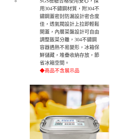
運送方式
SGS檢驗合格使用安心，採
用304不鏽鋼材質，附304不
【「AFTEE先享後付」結帳流程】
全家取貨付款三天後到
１．於結帳方式選擇「AFTEE先享後付」後，將跳轉至「AFTEE先享後付」
鏽鋼蓋密封防漏設計密合度
每筆NT$60，滿NT$490(含以上)免運費
結帳頁面，進行簡訊認證並確認金額後，即可完成結帳。
佳，透氣閥設計上拉即輕鬆
２．訂單成立數日內，您將收到繳費通知簡訊。
全家離島取貨付款
３．收到繳費通知簡訊後14天內，點擊此簡訊中的連結，可透過四大超商／
開蓋
，
內層菜盤設計可自由
ATM／網路銀行／等多元方式進行付款，方視為交易完成。
每筆NT$100，滿NT$1,000(含以上)免運費
調整飯菜分離，304不鏽鋼
※ 請注意：結帳手續完成當下不需立刻繳費，但若您需要取消訂單，請聯絡
容器遇熱不易變形，冰箱保
購買商品的店家。未經商家同意取消之訂單仍視為有效，需透過AFTEE先享
付款後全家取貨
後付繳納相關費用。
鮮儲藏，堆疊收納存放，節
每筆NT$60，滿NT$490(含以上)免運費
※ 交易是否成功請以「AFTEE先享後付 」之結帳頁面顯示為準，若有關於
省冰箱空間。
是否繳費成功／繳費後需取消欲退款等相關疑問，請聯繫「AFTEE先享後付
客戶支援中心」
https://netprotections.freshdesk.com/support/home
7-11取貨付款三天
◆商品不含展示品
每筆NT$60，滿NT$490(含以上)免運費
【注意事項】
１．透過由恩沛科技股份有限公司提供之「AFTEE先享後付」服務完成之交
7-11離島取貨付款
易，需依本服務之必要範圍內提供個人資料，並將交易相關給付款項請求債
權轉讓予恩沛科技股份有限公司。
每筆NT$100，滿NT$1,000(含以上)免運費
２．關於個人資料處理事宜，請瀏覽以下網址：
https://aftee.tw/terms/#terms3
付款後7-11取貨
３．未成年的使用者請事先徵得法定代理人或監護人之同意方可使用
每筆NT$60，滿NT$490(含以上)免運費
「AFTEE先享後付」，若未經同意申辦者引起之損失，本公司不負相關責
任。
本島宅配1~2天後到
４．使用「AFTEE先享後付」時，將依據個別帳號之用戶狀況，依本公司即
時審查核予不同之上限額度；若仍有額度不足之情形，本公司將視審查結果
每筆NT$80，滿NT$490(含以上)免運費