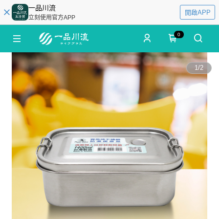
一品川流
開啟APP
立刻使用官方APP
0
1
/
2