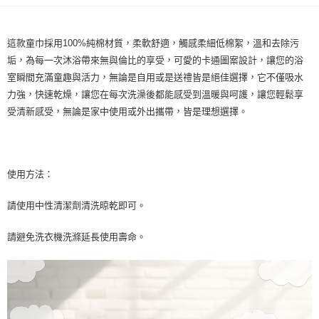
運送方式
【「AFTEE先享後付」結帳流程】
全家取貨付款三天後到
１．於結帳方式選擇「AFTEE先享後付」後，將跳轉至「AFTEE先享後付」
這款童巾採用100%純棉材質，柔軟舒適，觸感柔細低棉絮，溫和去除污
每筆NT$60，滿NT$490(含以上)免運費
結帳頁面，進行簡訊認證並確認金額後，即可完成結帳。
２．訂單成立數日內，您將收到繳費通知簡訊。
垢，為每一次沐浴帶來無與倫比的享受，可愛的卡通圖案設計，讓您的浴
全家離島取貨付款
３．收到繳費通知簡訊後14天內，點擊此簡訊中的連結，可透過四大超商／
室瞬間充滿童趣與活力，無論是自用或是送禮皆是絕佳選擇，它不僅吸水
ATM／網路銀行／等多元方式進行付款，方視為交易完成。
每筆NT$100，滿NT$1,000(含以上)免運費
力強，快速乾燥，讓您在每次洗澡後都能感受到溫暖與呵護，讓您輕鬆享
※ 請注意：結帳手續完成當下不需立刻繳費，但若您需要取消訂單，請聯絡
購買商品的店家。未經商家同意取消之訂單仍視為有效，需透過AFTEE先享
受清新感受，無論是家中使用或外出攜帶，皆是理想選擇。
付款後全家取貨
後付繳納相關費用。
每筆NT$60，滿NT$490(含以上)免運費
※ 交易是否成功請以「AFTEE先享後付 」之結帳頁面顯示為準，若有關於
是否繳費成功／繳費後需取消欲退款等相關疑問，請聯繫「AFTEE先享後付
客戶支援中心」
https://netprotections.freshdesk.com/support/home
7-11取貨付款三天
使用方法：
每筆NT$60，滿NT$490(含以上)免運費
【注意事項】
１．透過由恩沛科技股份有限公司提供之「AFTEE先享後付」服務完成之交
請使用中性清潔劑清洗晾乾即可。
7-11離島取貨付款
易，需依本服務之必要範圍內提供個人資料，並將交易相關給付款項請求債
權轉讓予恩沛科技股份有限公司。
每筆NT$100，滿NT$1,000(含以上)免運費
請避免洗衣機洗滌延長使用壽命。
２．關於個人資料處理事宜，請瀏覽以下網址：
https://aftee.tw/terms/#terms3
付款後7-11取貨
３．未成年的使用者請事先徵得法定代理人或監護人之同意方可使用
每筆NT$60，滿NT$490(含以上)免運費
「AFTEE先享後付」，若未經同意申辦者引起之損失，本公司不負相關責
任。
本島宅配1~2天後到
４．使用「AFTEE先享後付」時，將依據個別帳號之用戶狀況，依本公司即
時審查核予不同之上限額度；若仍有額度不足之情形，本公司將視審查結果
每筆NT$80，滿NT$490(含以上)免運費