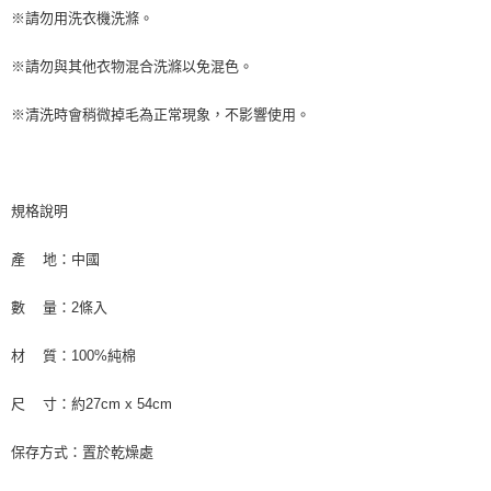
※請勿用洗衣機洗滌。
※請勿與其他衣物混合洗滌以免混色。
※清洗時會稍微掉毛為正常現象，不影響使用。
規格說明
產 地：中國
數 量：2條入
材 質：100%純棉
尺 寸：約27cm x 54cm
保存方式：置於乾燥處