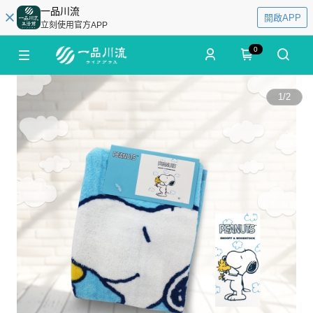
一品川流
開啟APP
立刻使用官方APP
0
1
/
2