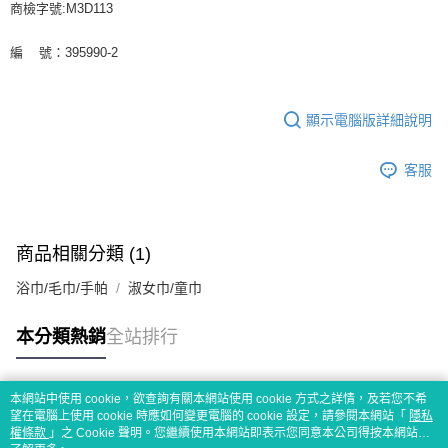
商檢字號:M3D113
編 號：395990-2
顯示電腦版詳細說明
客服
商品相關分類 (1)
浴巾/毛巾/手帕
淑女巾/童巾
本分類熱銷
全站排行
本網站中使用 cookie，欲查詢有關本網站使用 cookie 方式之詳情，及若您不希
熱門標籤
望在電腦上使用 cookie 時應如何變更電腦的 cookie 設定，請參閱本網站「
隱私
權條款
」之 Cookie 聲明。您繼續使用本網站即表示您同意本公司得按本網站使