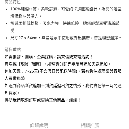
商品特色
6 期 0 利率 每期
NT$33
21家銀行
合作金庫商業銀行
第一商業銀行
100%純棉材質，柔軟舒適，可愛的卡通圖案設計，為您的浴室
華南商業銀行
彰化商業銀行
12 期 0 利率 每期
NT$16
21家銀行
合作金庫商業銀行
第一商業銀行
增添趣味與活力。
上海商業儲蓄銀行
台北富邦商業銀行
華南商業銀行
彰化商業銀行
合作金庫商業銀行
第一商業銀行
超商取貨付款
國泰世華商業銀行
兆豐國際商業銀行
觸感柔細低棉絮，吸水力強，快速乾燥，讓您輕鬆享受清新感
上海商業儲蓄銀行
台北富邦商業銀行
華南商業銀行
彰化商業銀行
臺灣中小企業銀行
台中商業銀行
受。
國泰世華商業銀行
兆豐國際商業銀行
LINE Pay
上海商業儲蓄銀行
台北富邦商業銀行
匯豐（台灣）商業銀行
華泰商業銀行
臺灣中小企業銀行
台中商業銀行
尺寸27 x 54cm，無論是家中使用或外出攜帶，皆是理想選擇。
國泰世華商業銀行
兆豐國際商業銀行
聯邦商業銀行
遠東國際商業銀行
匯豐（台灣）商業銀行
華泰商業銀行
Apple Pay
臺灣中小企業銀行
台中商業銀行
元大商業銀行
永豐商業銀行
銷售重點
聯邦商業銀行
遠東國際商業銀行
匯豐（台灣）商業銀行
華泰商業銀行
玉山商業銀行
星展（台灣）商業銀行
街口支付
元大商業銀行
永豐商業銀行
如需批發、團購、企業採購，請來信或來電洽詢！
聯邦商業銀行
遠東國際商業銀行
台新國際商業銀行
中國信託商業銀行
玉山商業銀行
星展（台灣）商業銀行
賣場採【現貨+預購】，如現貨分配完畢須等追加天數追加，
元大商業銀行
永豐商業銀行
台灣樂天信用卡公司
悠遊付
台新國際商業銀行
中國信託商業銀行
玉山商業銀行
星展（台灣）商業銀行
追加天數：7~25天(不含假日與配送時間)，若有急件處理請與客服
台灣樂天信用卡公司
台新國際商業銀行
中國信託商業銀行
全盈+PAY
人員做聯繫，
台灣樂天信用卡公司
如遇到商品斷貨追加不到貨延遲出貨之情形，我們會在第一時間通
AFTEE先享後付
知買家，
相關說明
協助我們取消訂單或更換其他商品，謝謝！
【關於「AFTEE先享後付」】
ATM付款
AFTEE先享後付是「在收到商品之後才付款」的支付方式。 讓您購物簡單
便利好安心！
貨到付款
１．簡單：不需註冊會員、不需綁卡、不需儲值。
２．便利：只要手機號碼，簡訊認證，即可結帳。
詳細說明
相關推薦
３．安心：先確認商品／服務後，再付款。