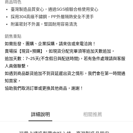
商品特色
6 期 0 利率 每期
NT$49
21家銀行
合作金庫商業銀行
第一商業銀行
臺灣製造品質安心，通過SGS檢驗合格使用安心
華南商業銀行
彰化商業銀行
12 期 0 利率 每期
NT$24
21家銀行
合作金庫商業銀行
第一商業銀行
採用304高級不鏽鋼，PP外層隔熱安全不燙手
上海商業儲蓄銀行
台北富邦商業銀行
華南商業銀行
彰化商業銀行
合作金庫商業銀行
第一商業銀行
超商取貨付款
國泰世華商業銀行
兆豐國際商業銀行
附蓋密封不外漏，堅固耐用容易清洗
上海商業儲蓄銀行
台北富邦商業銀行
華南商業銀行
彰化商業銀行
臺灣中小企業銀行
台中商業銀行
國泰世華商業銀行
兆豐國際商業銀行
LINE Pay
上海商業儲蓄銀行
台北富邦商業銀行
銷售重點
匯豐（台灣）商業銀行
華泰商業銀行
臺灣中小企業銀行
台中商業銀行
國泰世華商業銀行
兆豐國際商業銀行
聯邦商業銀行
遠東國際商業銀行
如需批發、團購、企業採購，請來信或來電洽詢！
匯豐（台灣）商業銀行
華泰商業銀行
Apple Pay
臺灣中小企業銀行
台中商業銀行
元大商業銀行
永豐商業銀行
賣場採【現貨+預購】，如現貨分配完畢須等追加天數追加，
聯邦商業銀行
遠東國際商業銀行
匯豐（台灣）商業銀行
華泰商業銀行
玉山商業銀行
星展（台灣）商業銀行
街口支付
元大商業銀行
永豐商業銀行
追加天數：7~25天(不含假日與配送時間)，若有急件處理請與客服
聯邦商業銀行
遠東國際商業銀行
台新國際商業銀行
中國信託商業銀行
玉山商業銀行
星展（台灣）商業銀行
人員做聯繫，
元大商業銀行
永豐商業銀行
台灣樂天信用卡公司
悠遊付
台新國際商業銀行
中國信託商業銀行
玉山商業銀行
星展（台灣）商業銀行
如遇到商品斷貨追加不到貨延遲出貨之情形，我們會在第一時間通
台灣樂天信用卡公司
台新國際商業銀行
中國信託商業銀行
全盈+PAY
知買家，
台灣樂天信用卡公司
協助我們取消訂單或更換其他商品，謝謝！
AFTEE先享後付
相關說明
【關於「AFTEE先享後付」】
ATM付款
AFTEE先享後付是「在收到商品之後才付款」的支付方式。 讓您購物簡單
詳細說明
相關推薦
便利好安心！
貨到付款
１．簡單：不需註冊會員、不需綁卡、不需儲值。
２．便利：只要手機號碼，簡訊認證，即可結帳。
３．安心：先確認商品／服務後，再付款。