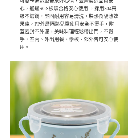
運送方式
可愛卡通造型帶來好心情，
臺灣製造品質安
心，通過SGS檢驗合格安心使用 ，採用304高
【「AFTEE先享後付」結帳流程】
全家取貨付款三天後到
１．於結帳方式選擇「AFTEE先享後付」後，將跳轉至「AFTEE先享後付」
級不鏽鋼，堅固耐用容易清洗，裝熱食隔熱效
每筆NT$60，滿NT$490(含以上)免運費
結帳頁面，進行簡訊認證並確認金額後，即可完成結帳。
果佳，PP外層隔熱兒童使用安全不燙手，附
２．訂單成立數日內，您將收到繳費通知簡訊。
全家離島取貨付款
３．收到繳費通知簡訊後14天內，點擊此簡訊中的連結，可透過四大超商／
蓋密封不外漏，美味料理輕鬆帶出門，不燙
ATM／網路銀行／等多元方式進行付款，方視為交易完成。
每筆NT$100，滿NT$1,000(含以上)免運費
手，室內、外出用餐、學校、郊外皆可安心使
※ 請注意：結帳手續完成當下不需立刻繳費，但若您需要取消訂單，請聯絡
用。
購買商品的店家。未經商家同意取消之訂單仍視為有效，需透過AFTEE先享
付款後全家取貨
後付繳納相關費用。
每筆NT$60，滿NT$490(含以上)免運費
※ 交易是否成功請以「AFTEE先享後付 」之結帳頁面顯示為準，若有關於
是否繳費成功／繳費後需取消欲退款等相關疑問，請聯繫「AFTEE先享後付
客戶支援中心」
https://netprotections.freshdesk.com/support/home
7-11取貨付款三天
每筆NT$60，滿NT$490(含以上)免運費
【注意事項】
１．透過由恩沛科技股份有限公司提供之「AFTEE先享後付」服務完成之交
7-11離島取貨付款
易，需依本服務之必要範圍內提供個人資料，並將交易相關給付款項請求債
權轉讓予恩沛科技股份有限公司。
每筆NT$100，滿NT$1,000(含以上)免運費
２．關於個人資料處理事宜，請瀏覽以下網址：
https://aftee.tw/terms/#terms3
付款後7-11取貨
３．未成年的使用者請事先徵得法定代理人或監護人之同意方可使用
每筆NT$60，滿NT$490(含以上)免運費
「AFTEE先享後付」，若未經同意申辦者引起之損失，本公司不負相關責
任。
本島宅配1~2天後到
４．使用「AFTEE先享後付」時，將依據個別帳號之用戶狀況，依本公司即
時審查核予不同之上限額度；若仍有額度不足之情形，本公司將視審查結果
每筆NT$80，滿NT$490(含以上)免運費