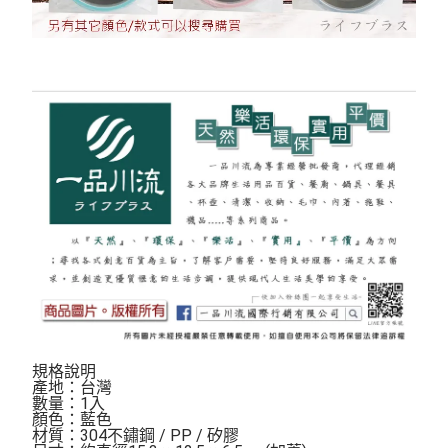
規格說明
產地：台灣
數量：1入
顏色：藍色
材質：304不鏽鋼 / PP / 矽膠