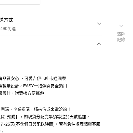
送方式
490免運
清除
紀錄
次付款
期付款
0 利率 每期
NT$462
21家銀行
牌品質安心 ，可愛吉伊卡哇卡通圖案
0 利率 每期
NT$231
21家銀行
庫商業銀行
第一商業銀行
輕輕量設計，EASY一指彈開安全鎖扣
業銀行
彰化商業銀行
 0 利率 每期
NT$115
21家銀行
果最佳，附背帶方便攜帶
庫商業銀行
第一商業銀行
業儲蓄銀行
台北富邦商業銀行
業銀行
彰化商業銀行
庫商業銀行
第一商業銀行
付款
華商業銀行
兆豐國際商業銀行
業儲蓄銀行
台北富邦商業銀行
業銀行
彰化商業銀行
、團購、企業採購，請來信或來電洽詢！
小企業銀行
台中商業銀行
華商業銀行
兆豐國際商業銀行
業儲蓄銀行
台北富邦商業銀行
台灣）商業銀行
華泰商業銀行
現貨+預購】，如現貨分配完畢須等追加天數追加，
小企業銀行
台中商業銀行
華商業銀行
兆豐國際商業銀行
業銀行
遠東國際商業銀行
7~25天(不含假日與配送時間)，若有急件處理請與客服
台灣）商業銀行
華泰商業銀行
小企業銀行
台中商業銀行
業銀行
永豐商業銀行
業銀行
遠東國際商業銀行
繫，