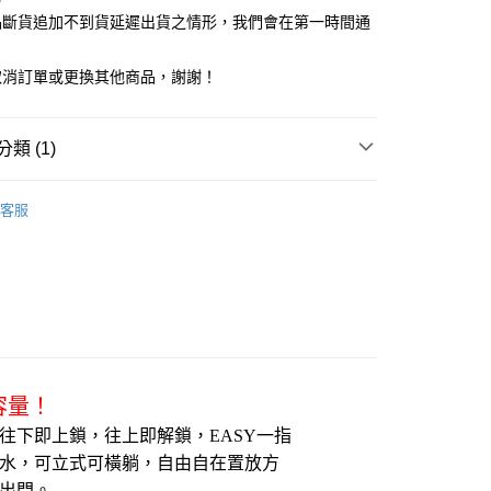
台灣）商業銀行
華泰商業銀行
業銀行
星展（台灣）商業銀行
業銀行
永豐商業銀行
品斷貨追加不到貨延遲出貨之情形，我們會在第一時間通
業銀行
遠東國際商業銀行
際商業銀行
中國信託商業銀行
業銀行
星展（台灣）商業銀行
業銀行
永豐商業銀行
天信用卡公司
際商業銀行
中國信託商業銀行
業銀行
星展（台灣）商業銀行
取消訂單或更換其他商品，謝謝！
天信用卡公司
際商業銀行
中國信託商業銀行
天信用卡公司
享後付
類 (1)
FTEE先享後付」】
太空壺/水杯壺
先享後付是「在收到商品之後才付款」的支付方式。 讓您購物簡單
客服
心！
：不需註冊會員、不需綁卡、不需儲值。
：只要手機號碼，簡訊認證，即可結帳。
：先確認商品／服務後，再付款。
EE先享後付」結帳流程】
方式選擇「AFTEE先享後付」後，將跳轉至「AFTEE先享後
付款三天後到
頁面，進行簡訊認證並確認金額後，即可完成結帳。
0，滿NT$490(含以上)免運費
成立數日內，您將收到繳費通知簡訊。
容量！
費通知簡訊後14天內，點擊此簡訊中的連結，可透過四大超商
網路銀行／等多元方式進行付款，方視為交易完成。
取貨付款
往下即上鎖，往上即解鎖，EASY一指
：結帳手續完成當下不需立刻繳費，但若您需要取消訂單，請聯
00，滿NT$1,000(含以上)免運費
的店家。未經商家同意取消之訂單仍視為有效，需透過AFTEE
水，可立式可橫躺，自由自在置放方
繳納相關費用。
出門。