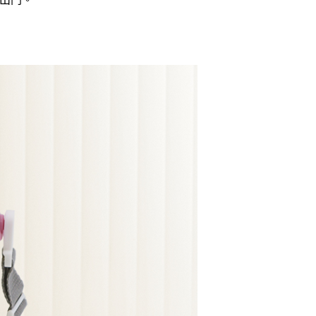
家取貨
否成功請以「AFTEE先享後付 」之結帳頁面顯示為準，若有關於
功／繳費後需取消欲退款等相關疑問，請聯繫「AFTEE先享後
0，滿NT$490(含以上)免運費
援中心」
https://netprotections.freshdesk.com/support/home
貨付款三天
項】
0，滿NT$490(含以上)免運費
恩沛科技股份有限公司提供之「AFTEE先享後付」服務完成之
依本服務之必要範圍內提供個人資料，並將交易相關給付款項請
島取貨付款
讓予恩沛科技股份有限公司。
個人資料處理事宜，請瀏覽以下網址：
00，滿NT$1,000(含以上)免運費
ee.tw/terms/#terms3
年的使用者請事先徵得法定代理人或監護人之同意方可使用
1取貨
E先享後付」，若未經同意申辦者引起之損失，本公司不負相關責
0，滿NT$490(含以上)免運費
AFTEE先享後付」時，將依據個別帳號之用戶狀況，依本公司
~2天後到
核予不同之上限額度；若仍有額度不足之情形，本公司將視審查
用戶進行身份認證。
0，滿NT$490(含以上)免運費
一人註冊多個帳號或使用他人資訊註冊。若發現惡意使用之情
科技股份有限公司將有權停止該用戶之使用額度並採取法律行
50，滿NT$3,000(含以上)免運費