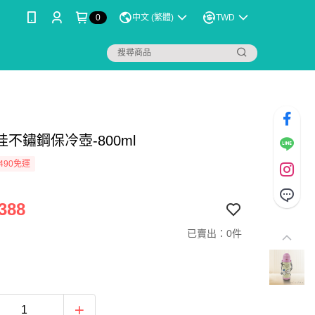
0
中文 (繁體)
TWD
不鏽鋼保冷壺-800ml
490免運
388
已賣出：0件