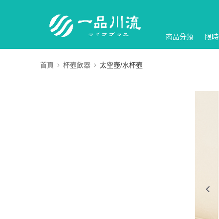
商品分類
限時
首頁
杯壺飲器
太空壺/水杯壺