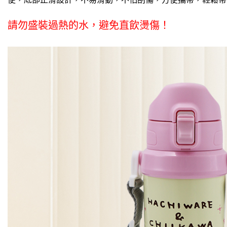
付款後全
※ 交易是
是否繳費成
每筆NT$6
付客戶支
請勿盛裝過熱的水，避免直飲燙傷
！
7-11取
【注意事
每筆NT$6
１．透過由
交易，需
7-11離
求債權轉
２．關於
每筆NT$1
https://aft
３．未成
付款後7-1
「AFTE
每筆NT$6
任。
４．使用「
本島宅配1
即時審查
結果請求
每筆NT$8
５．嚴禁
形，恩沛
貨到付款
動。
每筆NT$1