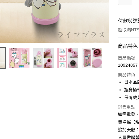
付款與運
超取滿NT$
付款方式
商品特色
信用卡一
商品編號
10924857
信用卡分
商品特色
3 期 
日本品
6 期 
合作金
瓶身極
華南商
12 期
保冷效
合作金
上海商
華南商
合作金
銷售重點
超商取貨
國泰世
上海商
華南商
如需批發
臺灣中
國泰世
LINE Pay
上海商
匯豐（
賣場採【
臺灣中
國泰世
聯邦商
追加天數：
匯豐（
Apple Pay
臺灣中
元大商
聯邦商
人員做聯