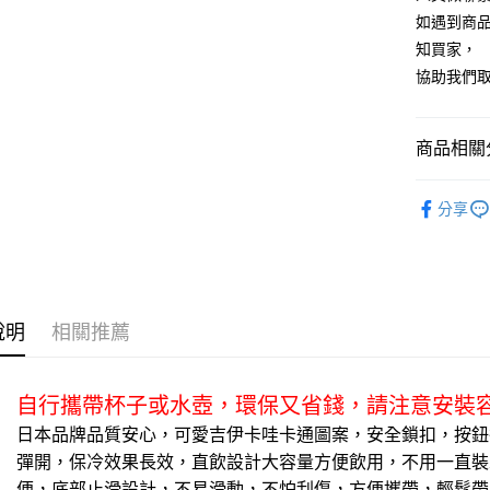
匯豐（
玉山商
街口支付
元大商
如遇到商
聯邦商
台新國
玉山商
元大商
知買家，
台灣樂
悠遊付
台新國
玉山商
協助我們
台灣樂
台新國
全盈+PAY
台灣樂
AFTEE先
商品相關分
相關說明
【關於「A
杯壺飲器
ATM付款
AFTEE
分享
便利好安
貨到付款
１．簡單
２．便利
３．安心
運送方式
【「AFT
說明
相關推薦
１．於結帳
全家取貨
付」結帳
每筆NT$6
２．訂單
自行攜帶杯子或水壺，環保又省錢，請注意安裝
３．收到繳
／ATM／
全家離島
日本品牌品質安心，可愛吉伊卡哇卡通圖案，安全鎖扣，按鈕
※ 請注意
每筆NT$1
絡購買商品
彈開，保冷效果長效，直飲設計大容量方便飲用，不用一直裝
先享後付
便，底部止滑設計，不易滑動，不怕刮傷，方便攜帶，輕鬆帶