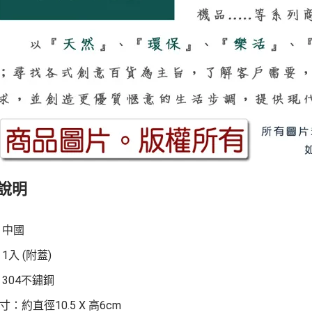
說明
：中國
1入 (附蓋)
：304不鏽鋼
：約直徑10.5 X 高6cm