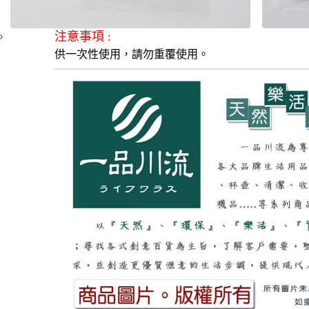
注意事項 :
供一次性使用，請勿重覆使用。