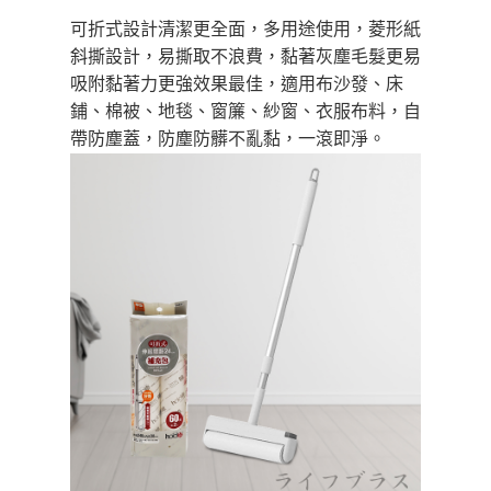
購買商品的店家。未經商家同意取消之訂單仍視為有效，需透過AFTEE先享
可折式設計清潔更全面，多用途使用，菱形紙
後付繳納相關費用。
※ 交易是否成功請以「AFTEE先享後付 」之結帳頁面顯示為準，若有關於
斜撕設計，易撕取不浪費，黏著灰塵毛髮更易
是否繳費成功／繳費後需取消欲退款等相關疑問，請聯繫「AFTEE先享後付
吸附黏著力更強效果最佳，適用布沙發、床
客戶支援中心」
https://netprotections.freshdesk.com/support/home
鋪、棉被、地毯、窗簾、紗窗、衣服布料，自
【注意事項】
帶防塵蓋，防塵防髒不亂黏，一滾即淨。
１．透過由恩沛科技股份有限公司提供之「AFTEE先享後付」服務完成之交
易，需依本服務之必要範圍內提供個人資料，並將交易相關給付款項請求債
權轉讓予恩沛科技股份有限公司。
２．關於個人資料處理事宜，請瀏覽以下網址：
https://aftee.tw/terms/#terms3
３．未成年的使用者請事先徵得法定代理人或監護人之同意方可使用
「AFTEE先享後付」，若未經同意申辦者引起之損失，本公司不負相關責
任。
４．使用「AFTEE先享後付」時，將依據個別帳號之用戶狀況，依本公司即
時審查核予不同之上限額度；若仍有額度不足之情形，本公司將視審查結果
請求用戶進行身份認證。
５．嚴禁一人註冊多個帳號或使用他人資訊註冊。若發現惡意使用之情形，
恩沛科技股份有限公司將有權停止該用戶之使用額度並採取法律行動。