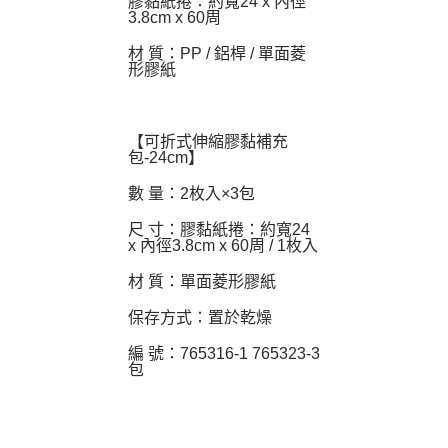
膠黏紙捲：約寬24 x 內徑
3.8cm x 60周
材 質：PP / 鋁桿 / 單面菱
形膠紙
【可折式伸縮膠黏補充
包-24cm】
數 量：2枚入×3包
尺 寸：膠黏紙捲：約寬24
x 內徑3.8cm x 60周 / 1枚入
材 質：單面菱形膠紙
保存方式：置於乾燥
編 號：765316-1 765323-3
包