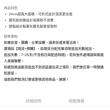
Apple Pay
商品特色
街口支付
24cm超寬大面積，可折式設計清潔更全面
菱形紙斜撕設計易撕取不浪費
悠遊付
膠黏設計黏著灰塵毛髮更易吸附
全盈+PAY
銷售重點
AFTEE先享後付
如需批發、團購、企業採購，請來信或來電洽詢！
相關說明
賣場採【現貨+預購】，如現貨分配完畢須等追加天數追加，
【關於「AFTEE先享後付」】
追加天數：7~25天(不含假日與配送時間)，若有急件處理請與客服
ATM付款
AFTEE先享後付是「在收到商品之後才付款」的支付方式。 讓您購物簡單
便利好安心！
人員做聯繫，
貨到付款
１．簡單：不需註冊會員、不需綁卡、不需儲值。
如遇到商品斷貨追加不到貨延遲出貨之情形，我們會在第一時間通
２．便利：只要手機號碼，簡訊認證，即可結帳。
知買家，
３．安心：先確認商品／服務後，再付款。
運送方式
協助我們取消訂單或更換其他商品，謝謝！
【「AFTEE先享後付」結帳流程】
本島宅配1~2天後到
１．於結帳方式選擇「AFTEE先享後付」後，將跳轉至「AFTEE先享後付」
每筆NT$80，滿NT$490(含以上)免運費
結帳頁面，進行簡訊認證並確認金額後，即可完成結帳。
２．訂單成立數日內，您將收到繳費通知簡訊。
貨到付款
３．收到繳費通知簡訊後14天內，點擊此簡訊中的連結，可透過四大超商／
詳細說明
相關推薦
ATM／網路銀行／等多元方式進行付款，方視為交易完成。
每筆NT$150，滿NT$3,000(含以上)免運費
※ 請注意：結帳手續完成當下不需立刻繳費，但若您需要取消訂單，請聯絡