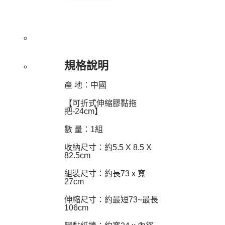
規格說明
產 地：中國
【可折式伸縮膠黏拖
把-24cm】
數 量：1組
收納尺寸：約5.5 X 8.5 X
82.5cm
組裝尺寸：約長73 x 寬
27cm
伸縮尺寸：約最短73~最長
106cm