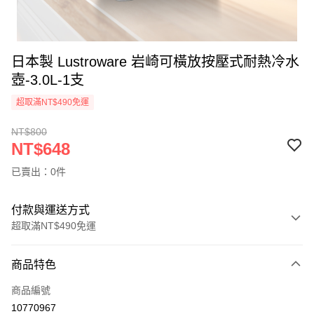
日本製 Lustroware 岩崎可橫放按壓式耐熱冷水
壺-3.0L-1支
超取滿NT$490免運
NT$800
NT$648
已賣出：0件
付款與運送方式
超取滿NT$490免運
付款方式
商品特色
信用卡一次付款
商品編號
信用卡分期付款
10770967