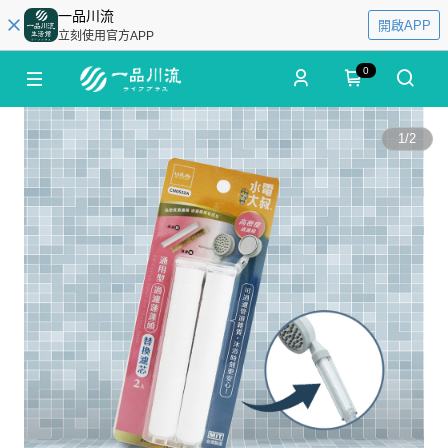
一品川流
開啟APP
立刻使用官方APP
0
1
/
2