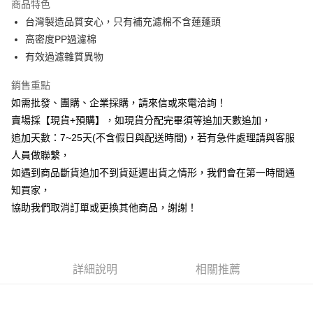
商品特色
6 期 0 利率 每期
NT$23
21家銀行
合作金庫商業銀行
第一商業銀行
台灣製造品質安心，只有補充濾棉不含蓮蓬頭
華南商業銀行
彰化商業銀行
12 期 0 利率 每期
NT$11
21家銀行
合作金庫商業銀行
第一商業銀行
高密度PP過濾棉
上海商業儲蓄銀行
台北富邦商業銀行
華南商業銀行
彰化商業銀行
合作金庫商業銀行
第一商業銀行
超商取貨付款
國泰世華商業銀行
兆豐國際商業銀行
有效過濾雜質異物
上海商業儲蓄銀行
台北富邦商業銀行
華南商業銀行
彰化商業銀行
臺灣中小企業銀行
台中商業銀行
國泰世華商業銀行
兆豐國際商業銀行
LINE Pay
上海商業儲蓄銀行
台北富邦商業銀行
銷售重點
匯豐（台灣）商業銀行
華泰商業銀行
臺灣中小企業銀行
台中商業銀行
國泰世華商業銀行
兆豐國際商業銀行
聯邦商業銀行
遠東國際商業銀行
如需批發、團購、企業採購，請來信或來電洽詢！
匯豐（台灣）商業銀行
華泰商業銀行
Apple Pay
臺灣中小企業銀行
台中商業銀行
元大商業銀行
永豐商業銀行
賣場採【現貨+預購】，如現貨分配完畢須等追加天數追加，
聯邦商業銀行
遠東國際商業銀行
匯豐（台灣）商業銀行
華泰商業銀行
玉山商業銀行
星展（台灣）商業銀行
街口支付
元大商業銀行
永豐商業銀行
追加天數：7~25天(不含假日與配送時間)，若有急件處理請與客服
聯邦商業銀行
遠東國際商業銀行
台新國際商業銀行
中國信託商業銀行
玉山商業銀行
星展（台灣）商業銀行
人員做聯繫，
元大商業銀行
永豐商業銀行
台灣樂天信用卡公司
悠遊付
台新國際商業銀行
中國信託商業銀行
玉山商業銀行
星展（台灣）商業銀行
如遇到商品斷貨追加不到貨延遲出貨之情形，我們會在第一時間通
台灣樂天信用卡公司
台新國際商業銀行
中國信託商業銀行
全盈+PAY
知買家，
台灣樂天信用卡公司
協助我們取消訂單或更換其他商品，謝謝！
AFTEE先享後付
相關說明
【關於「AFTEE先享後付」】
ATM付款
AFTEE先享後付是「在收到商品之後才付款」的支付方式。 讓您購物簡單
詳細說明
相關推薦
便利好安心！
貨到付款
１．簡單：不需註冊會員、不需綁卡、不需儲值。
２．便利：只要手機號碼，簡訊認證，即可結帳。
３．安心：先確認商品／服務後，再付款。