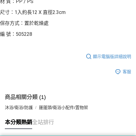
材 質：PP / PS
尺寸：1入約長12 X 直徑2.3cm
保存方式：置於乾燥處
編 號：505228
顯示電腦版詳細說明
客服
商品相關分類 (1)
沐浴/衛浴/防護
蓮蓬頭/衛浴小配件/置物架
本分類熱銷
全站排行