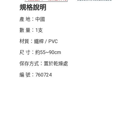
規格說明
產 地：中國
數 量：1支
材
質：鐵桿 / PVC
尺 寸：約55~90cm
保存方式：置於乾燥處
編 號：760724