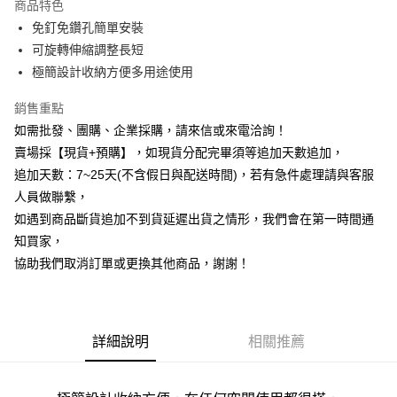
商品特色
6 期 0 利率 每期
NT$11
21家銀行
合作金庫商業銀行
第一商業銀行
免釘免鑽孔簡單安裝
華南商業銀行
彰化商業銀行
12 期 0 利率 每期
NT$5
21家銀行
合作金庫商業銀行
第一商業銀行
可旋轉伸縮調整長短
上海商業儲蓄銀行
台北富邦商業銀行
華南商業銀行
彰化商業銀行
合作金庫商業銀行
第一商業銀行
LINE Pay
國泰世華商業銀行
兆豐國際商業銀行
極簡設計收納方便多用途使用
上海商業儲蓄銀行
台北富邦商業銀行
華南商業銀行
彰化商業銀行
臺灣中小企業銀行
台中商業銀行
國泰世華商業銀行
兆豐國際商業銀行
Apple Pay
上海商業儲蓄銀行
台北富邦商業銀行
銷售重點
匯豐（台灣）商業銀行
華泰商業銀行
臺灣中小企業銀行
台中商業銀行
國泰世華商業銀行
兆豐國際商業銀行
聯邦商業銀行
遠東國際商業銀行
如需批發、團購、企業採購，請來信或來電洽詢！
匯豐（台灣）商業銀行
華泰商業銀行
街口支付
臺灣中小企業銀行
台中商業銀行
元大商業銀行
永豐商業銀行
賣場採【現貨+預購】，如現貨分配完畢須等追加天數追加，
聯邦商業銀行
遠東國際商業銀行
匯豐（台灣）商業銀行
華泰商業銀行
玉山商業銀行
星展（台灣）商業銀行
悠遊付
元大商業銀行
永豐商業銀行
追加天數：7~25天(不含假日與配送時間)，若有急件處理請與客服
聯邦商業銀行
遠東國際商業銀行
台新國際商業銀行
中國信託商業銀行
玉山商業銀行
星展（台灣）商業銀行
人員做聯繫，
元大商業銀行
永豐商業銀行
台灣樂天信用卡公司
全盈+PAY
台新國際商業銀行
中國信託商業銀行
玉山商業銀行
星展（台灣）商業銀行
如遇到商品斷貨追加不到貨延遲出貨之情形，我們會在第一時間通
台灣樂天信用卡公司
台新國際商業銀行
中國信託商業銀行
AFTEE先享後付
知買家，
台灣樂天信用卡公司
相關說明
協助我們取消訂單或更換其他商品，謝謝！
【關於「AFTEE先享後付」】
ATM付款
AFTEE先享後付是「在收到商品之後才付款」的支付方式。 讓您購物簡單
便利好安心！
貨到付款
１．簡單：不需註冊會員、不需綁卡、不需儲值。
２．便利：只要手機號碼，簡訊認證，即可結帳。
詳細說明
相關推薦
３．安心：先確認商品／服務後，再付款。
運送方式
【「AFTEE先享後付」結帳流程】
本島宅配1~2天後到