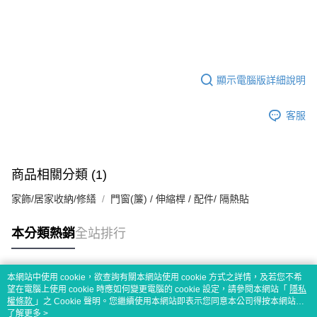
顯示電腦版詳細說明
客服
商品相關分類 (1)
家飾/居家收納/修繕
門窗(簾) / 伸縮桿 / 配件/ 隔熱貼
本分類熱銷
全站排行
本網站中使用 cookie，欲查詢有關本網站使用 cookie 方式之詳情，及若您不希
熱門標籤
望在電腦上使用 cookie 時應如何變更電腦的 cookie 設定，請參閱本網站「
隱私
權條款
」之 Cookie 聲明。您繼續使用本網站即表示您同意本公司得按本網站使
用條款之 Cookie 聲明使用 cookie。
了解更多 >