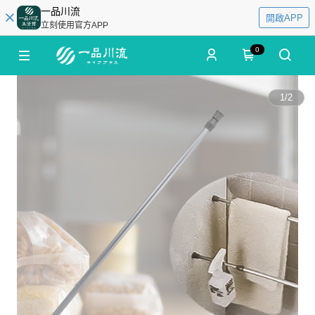
一品川流
開啟APP
立刻使用官方APP
0
1
/
2