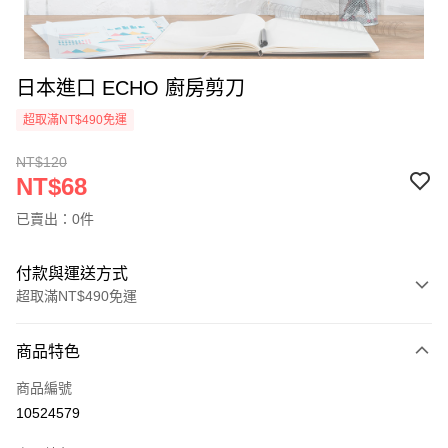
日本進口 ECHO 廚房剪刀
超取滿NT$490免運
NT$120
NT$68
已賣出：0件
付款與運送方式
超取滿NT$490免運
付款方式
商品特色
信用卡一次付款
商品編號
信用卡分期付款
10524579
3 期 0 利率 每期
NT$22
21家銀行